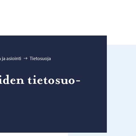
ja asiointi
Tietosuoja
i­den tie­to­suo­