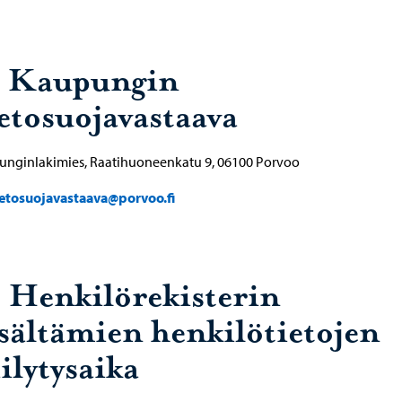
. Kaupungin
ietosuojavastaava
unginlakimies, Raatihuoneenkatu 9, 06100 Porvoo
ietosuojavastaava@porvoo.fi
. Henkilörekisterin
isältämien henkilötietojen
ilytysaika