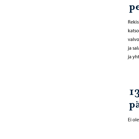
p
Rekis
katso
valvo
ja sa
ja yh
1
p
Ei ole