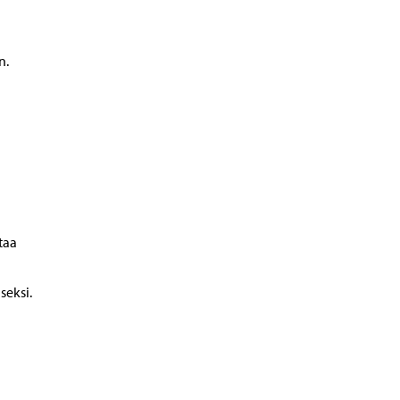
n.
taa
seksi.