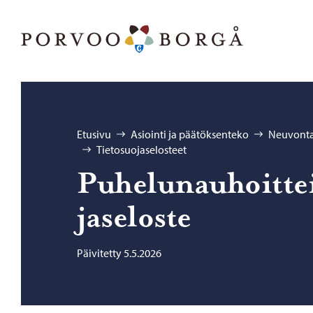
Siirry sisältöön
Porvoo – Siirry kotisivulle
Selaa:
Etusivu
Asiointi ja päätöksenteko
Neuvonta 
Tietosuojaselosteet
Pu­he­lu­nau­hoit­te
ja­se­los­te
Päivitetty 5.5.2026