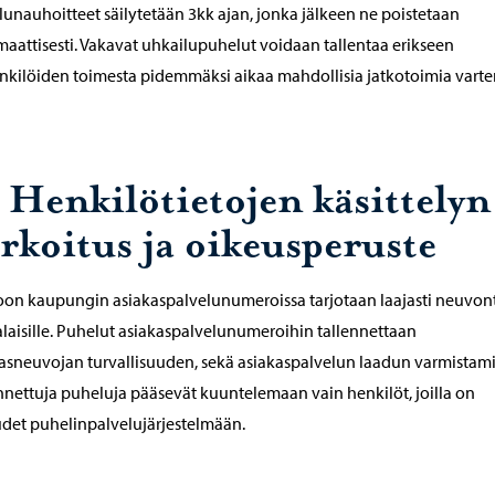
unauhoitteet säilytetään 3kk ajan, jonka jälkeen ne poistetaan
aattisesti. Vakavat uhkailupuhelut voidaan tallentaa erikseen
nkilöiden toimesta pidemmäksi aikaa mahdollisia jatkotoimia varte
. Henkilötietojen käsittelyn
arkoitus ja oikeusperuste
on kaupungin asiakaspalvelunumeroissa tarjotaan laajasti neuvon
laisille. Puhelut asiakaspalvelunumeroihin tallennettaan
asneuvojan turvallisuuden, sekä asiakaspalvelun laadun varmistami
nnettuja puheluja pääsevät kuuntelemaan vain henkilöt, joilla on
det puhelinpalvelujärjestelmään.