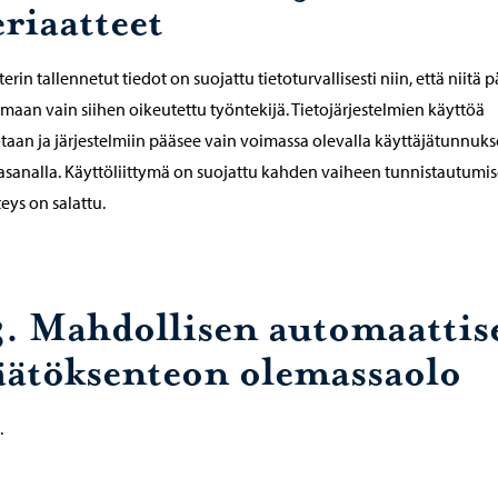
eriaatteet
terin tallennetut tiedot on suojattu tietoturvallisesti niin, että niitä 
maan vain siihen oikeutettu työntekijä. Tietojärjestelmien käyttöä
taan ja järjestelmiin pääsee vain voimassa olevalla käyttäjätunnuks
lasanalla. Käyttöliittymä on suojattu kahden vaiheen tunnistautumis
teys on salattu.
3. Mahdollisen automaattis
äätöksenteon olemassaolo
.