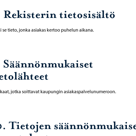
 Rekisterin tietosisältö
i se tieto, jonka asiakas kertoo puhelun aikana.
. Säännönmukaiset
etolähteet
kaat, jotka soittavat kaupungin asiakaspalvelunumeroon.
0. Tietojen säännönmukais