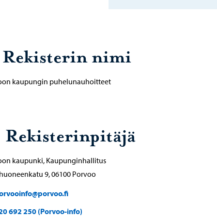
. Rekisterin nimi
oon kaupungin puhelunauhoitteet
. Rekisterinpitäjä
oon kaupunki, Kaupunginhallitus
ihuoneenkatu 9, 06100 Porvoo
orvooinfo@porvoo.fi
20 692 250 (Porvoo-info)