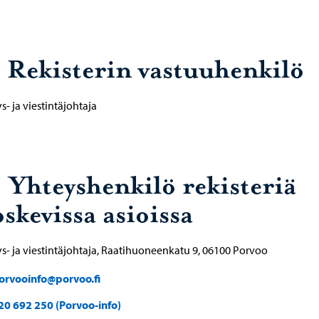
. Rekisterin vastuuhenkilö
s- ja viestintäjohtaja
. Yhteyshenkilö rekisteriä
skevissa asioissa
s- ja viestintäjohtaja, Raatihuoneenkatu 9, 06100 Porvoo
orvooinfo@porvoo.fi
20 692 250 (Porvoo-info)