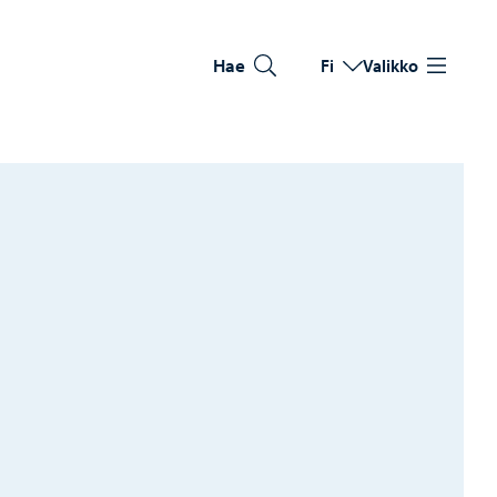
Hae
Fi
Valikko
Vaihda kieltä
Nykyinen kieli: Suomi