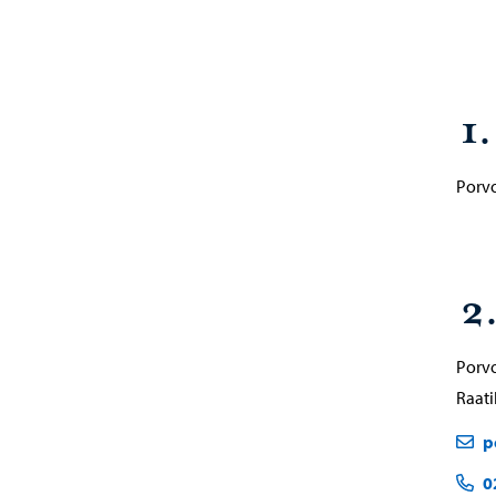
1
Porv
2
Porv
Raat
p
0