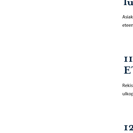
l
Asiak
eteen
11
E
Rekis
ulkop
1