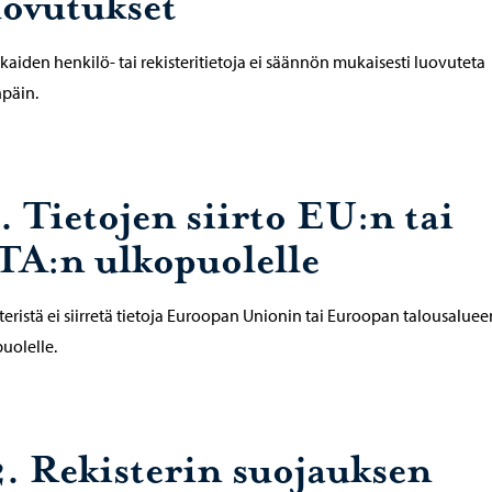
uovutukset
kaiden henkilö- tai rekisteritietoja ei säännön mukaisesti luovuteta
päin.
. Tietojen siirto EU:n tai
TA:n ulkopuolelle
teristä ei siirretä tietoja Euroopan Unionin tai Euroopan talousaluee
uolelle.
2. Rekisterin suojauksen