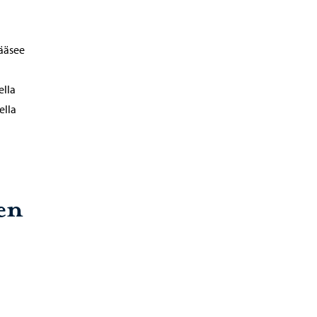
pääsee
ella
ella
en