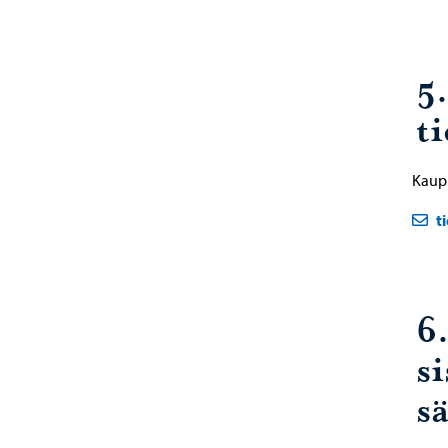
5
t
Kaup
t
6
s
sä