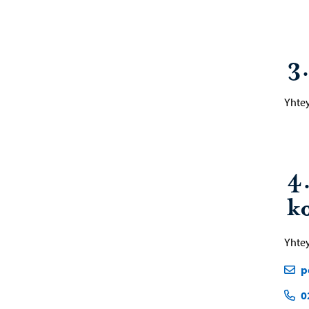
3
Yhtey
4
ko
Yhtey
p
0