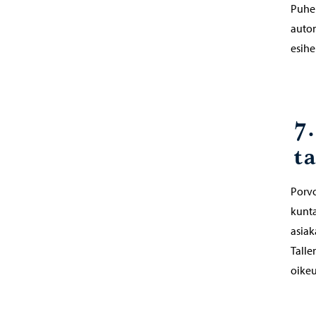
Puhel
autom
esihe
7
t
Porvo
kunta
asiak
Talle
oikeu