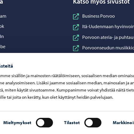
a
Katso myös sivustot
nstagram
ram
Business Porvoo
acebook
ok
Itä-Uudenmaan hyvinvoin
inkedIn
In
Porvoon ateria- ja puhtau
ouTube
ube
Porvoonseudun musiikkio
sApp
App
Porvoon vesi
steitä
Porvoon ympäristöterve
mme sisällön ja mainosten räätälöimiseen, sosiaalisen median ominais
Taidetehdas
 analysoimiseen. Lisäksi jaamme sosiaalisen median, mainosalan ja an
Visit Porvoo
ä, miten käytät sivustoamme. Kumppanimme voivat yhdistää näitä tiet
eille tai joita on kerätty, kun olet käyttänyt heidän palvelujaan.
Mieltymykset
Tilastot
Markkinoi