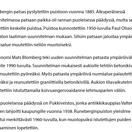
ergin patsas pystytettiin puistoon vuonna 1885. Alkuperäisessä
itelmassa patsaan paikka oli rannan puoleisessa päädyssä, mutta s
tettiin keskelle puistoa. Puistoa kunnostettiin 1950-luvulla Paul Olss
ston laatiman suunnitelman mukaan. Silloin patsaan jalustaa ympä
usalue muutettiin neliön muotoiseksi.
onomi Mats Blomberg teki uuden suunnitelman patsasta ympäröiväl
lle 1990-luvulla. Suunnitelman mukaisesti aukiolle tehtiin betoniki
 muutettiin pyöreäksi. Myös patsasta ympäröivä nurmialue palautett
äksi ja reunustettiin graniittisilla betonikivillä. Aukion tilavaikutel
tettiin istututtamalla koivuangervoaidanne lehmusparien väliin.
 puoleisessa päädyssä on Pukkiveistos, jonka antiikkikauppias Valte
en lahjoitti kaupungille vuonna 1938. Runeberginpuiston yleisilme
ui merkittävästi 1960-luvulla, kun muotopuiksi istutettujen puiden
aaminen lopetettiin.