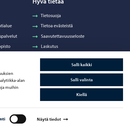
Hyvä tietää
Tietosuoja
tialue
Tietoa evästeistä
spalvelut
Saavutettavuusseloste
pisto
Laskutus
Visuaalinen ilme ja vaakuna
Salli kaikki
ydenhuolto
uuksien
Salli valinta
alytiikka-alan
oja muihin
Kiellä
nti
Näytä tiedot