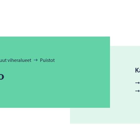
uut viheralueet
Puistot
K
o