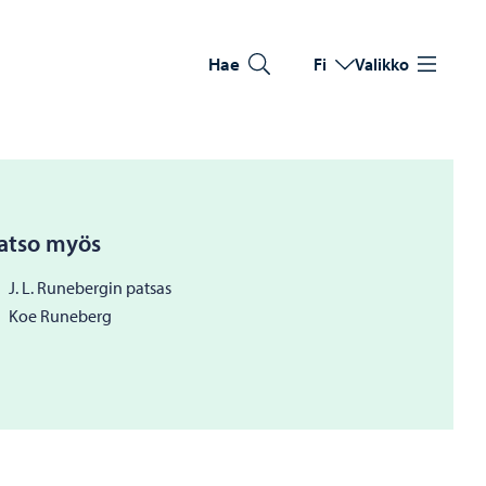
Hae
Fi
Valikko
Vaihda kieltä
Nykyinen kieli: Suomi
atso myös
J. L. Runebergin patsas
Koe Runeberg