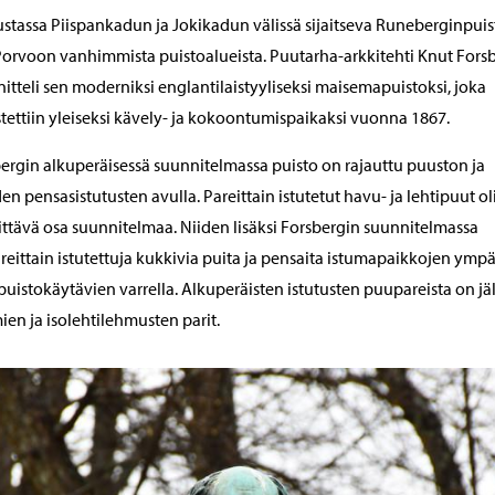
stassa Piispankadun ja Jokikadun välissä sijaitseva Runeberginpuis
Porvoon vanhimmista puistoalueista. Puutarha-arkkitehti Knut Fors
itteli sen moderniksi englantilaistyyliseksi maisemapuistoksi, joka
tettiin yleiseksi kävely- ja kokoontumispaikaksi vuonna 1867.
ergin alkuperäisessä suunnitelmassa puisto on rajauttu puuston ja
iden pensasistutusten avulla. Pareittain istutetut havu- ja lehtipuut ol
ttävä osa suunnitelmaa. Niiden lisäksi Forsbergin suunnitelmassa
areittain istutettuja kukkivia puita ja pensaita istumapaikkojen ympä
puistokäytävien varrella. Alkuperäisten istutusten puupareista on jäl
en ja isolehtilehmusten parit.