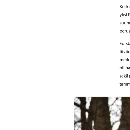
Kesku
yksi 
suunn
perus
Forsb
tiivi
merki
oli p
sekä 
tammi