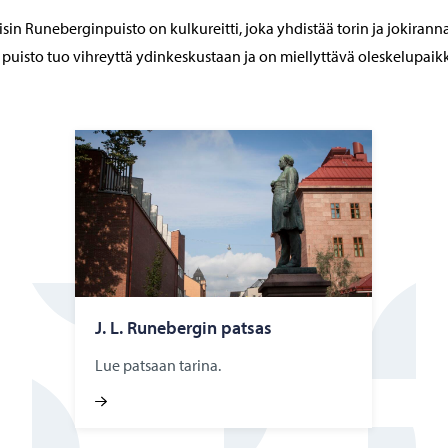
sin Runeberginpuisto on kulkureitti, joka yhdistää torin ja jokirann
 puisto tuo vihreyttä ydinkeskustaan ja on miellyttävä oleskelupaik
J. L. Ru­ne­ber­gin pat­sas
Lue patsaan tarina.