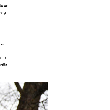
to on
berg
ivat
rillä
jellä