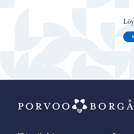
Löy
K