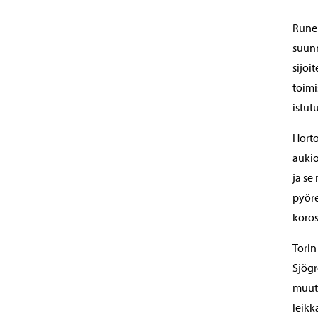
Runeb
suunn
sijoi
toimi
istut
Hort
aukio
ja se
pyöre
koros
Torin
Sjögr
muutt
leikk