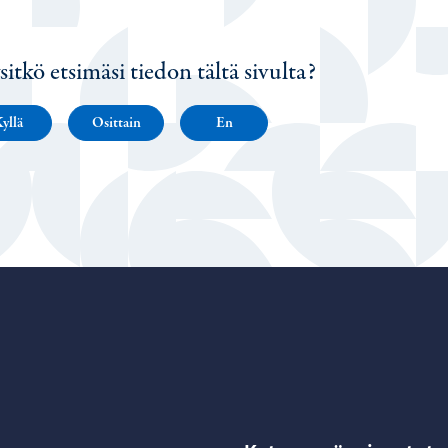
sitkö etsimäsi tiedon tältä sivulta?
yllä
Osittain
En
Porvoo – Siirry kotisivulle