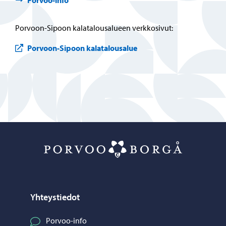
Porvoo-info
Porvoon-Sipoon kalatalousalueen verkkosivut:
Porvoon-Sipoon kalatalousalue
Porvoo – Siirr
Yhteystiedot
Porvoo-info