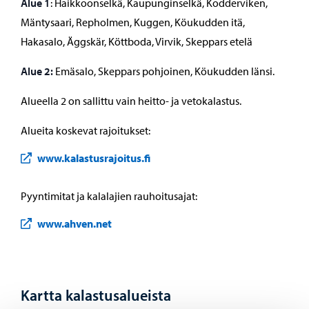
Alue 1
: Haikkoonselkä, Kaupunginselkä, Kodderviken,
Mäntysaari, Repholmen, Kuggen, Köukudden itä,
Hakasalo, Äggskär, Köttboda, Virvik, Skeppars etelä
Alue 2:
Emäsalo, Skeppars pohjoinen, Köukudden länsi.
Alueella 2 on sallittu vain heitto- ja vetokalastus.
Alueita koskevat rajoitukset:
www.kalastusrajoitus.fi
Pyyntimitat ja kalalajien rauhoitusajat:
www.ahven.net
Kartta kalastusalueista