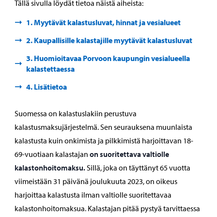
Tällä sivulla löydät tietoa näistä aiheista:
1. Myytävät kalastusluvat, hinnat ja vesialueet
2. Kaupallisille kalastajille myytävät kalastusluvat
3. Huomioitavaa Porvoon kaupungin vesialueella
kalastettaessa
4. Lisätietoa
Suomessa on kalastuslakiin perustuva
kalastusmaksujärjestelmä. Sen seurauksena muunlaista
kalastusta kuin onkimista ja pilkkimistä harjoittavan 18-
69-vuotiaan kalastajan
on suoritettava valtiolle
kalastonhoitomaksu.
Sillä, joka on täyttänyt 65 vuotta
viimeistään 31 päivänä joulukuuta 2023, on oikeus
harjoittaa kalastusta ilman valtiolle suoritettavaa
kalastonhoitomaksua. Kalastajan pitää pystyä tarvittaessa