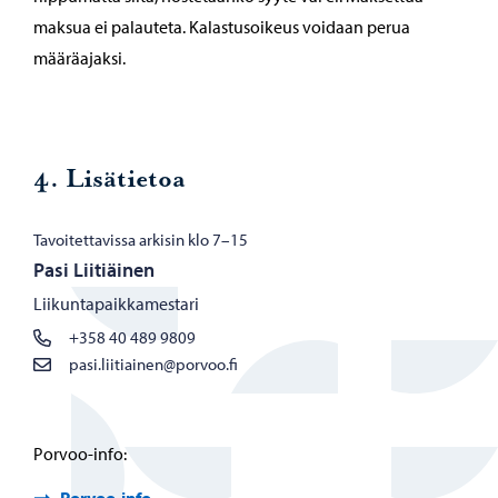
maksua ei palauteta. Kalastusoikeus voidaan perua
määräajaksi.
4. Lisätietoa
Tavoitettavissa arkisin klo 7–15
Pasi Liitiäinen
Liikuntapaikkamestari
+358 40 489 9809
pasi.liitiainen@porvoo.fi
Porvoo-info: