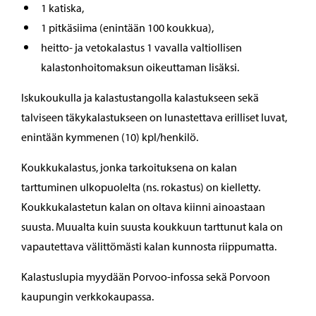
1 katiska,
1 pitkäsiima (enintään 100 koukkua),
heitto- ja vetokalastus 1 vavalla valtiollisen
kalastonhoitomaksun oikeuttaman lisäksi.
Iskukoukulla ja kalastustangolla kalastukseen sekä
talviseen täkykalastukseen on lunastettava erilliset luvat,
enintään kymmenen (10) kpl/henkilö.
Koukkukalastus, jonka tarkoituksena on kalan
tarttuminen ulkopuolelta (ns. rokastus) on kielletty.
Koukkukalastetun kalan on oltava kiinni ainoastaan
suusta. Muualta kuin suusta koukkuun tarttunut kala on
vapautettava välittömästi kalan kunnosta riippumatta.
Kalastuslupia myydään Porvoo-infossa sekä Porvoon
kaupungin verkkokaupassa.