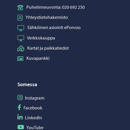
Puhelinneuvonta: 020 692 250
Yhteystietohakemisto
Sähköinen asiointi ePorvoo
Verkkokauppa
Kartat ja paikkatiedot
Kuvapankki
Somessa
Seuraa Instagram
Instagram
Seuraa Facebook
Facebook
Seuraa LinkedIn
LinkedIn
Seuraa YouTube
YouTube