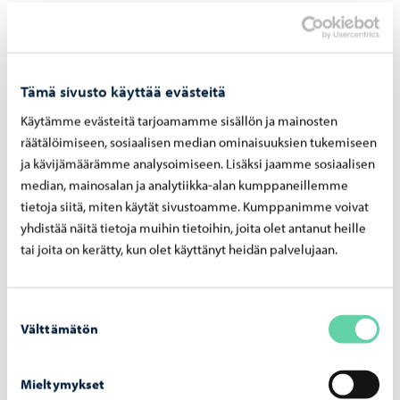
Kalastusalueet (pdf) sivu 1
Kalastusalueet (pdf) sivu 2
Kalastusalueet (pdf) sivu 3
Tämä sivusto käyttää evästeitä
Kalastusalueet (pdf) sivu 4
Käytämme evästeitä tarjoamamme sisällön ja mainosten
räätälöimiseen, sosiaalisen median ominaisuuksien tukemiseen
ja kävijämäärämme analysoimiseen. Lisäksi jaamme sosiaalisen
median, mainosalan ja analytiikka-alan kumppaneillemme
tietoja siitä, miten käytät sivustoamme. Kumppanimme voivat
2. Kaupallisille kalastajille
yhdistää näitä tietoja muihin tietoihin, joita olet antanut heille
myytävät kalastusluvat
tai joita on kerätty, kun olet käyttänyt heidän palvelujaan.
Kalastuslupia myydään fyysisille tai juridisille henkilöille,
jotka on rekisteröity kaupallisiksi kalastajiksi.
Suostumuksen
Välttämätön
Ammattikalastajat voivat lunastaa kalastusluvat käymällä
valinta
Porvoo-infossa henkilökohtaisesti ja esittämällä
todistuksen kaupallisena kalastajana toimimisesta.
Mieltymykset