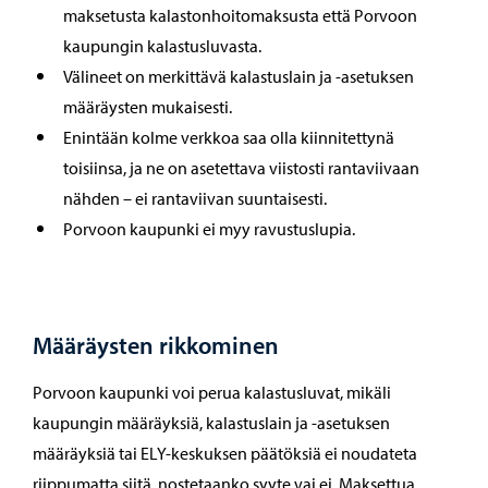
maksetusta kalastonhoitomaksusta että Porvoon
kaupungin kalastusluvasta.
Välineet on merkittävä kalastuslain ja -asetuksen
määräysten mukaisesti.
Enintään kolme verkkoa saa olla kiinnitettynä
toisiinsa, ja ne on asetettava viistosti rantaviivaan
nähden – ei rantaviivan suuntaisesti.
Porvoon kaupunki ei myy ravustuslupia.
Määräysten rikkominen
Porvoon kaupunki voi perua kalastusluvat, mikäli
kaupungin määräyksiä, kalastuslain ja -asetuksen
määräyksiä tai ELY-keskuksen päätöksiä ei noudateta
riippumatta siitä, nostetaanko syyte vai ei. Maksettua