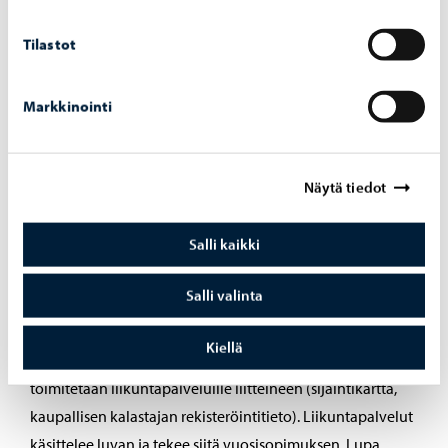
Ryhmään I
kuuluvat kaupalliset kalastajat voivat
Tilastot
lunastaa kaksitoista (12) kalastuslupaa.
Ryhmään II
kuuluvat kaupalliset kalastajat voivat
lunastaa kuusi (6) kalastuslupaa.
Markkinointi
Kaupalliset kalastajat voivat käyttää kolmea
kaksoisverkkoa (kaksoisverkon pituus on 60 m)
Näytä tiedot
kiinnitettynä toisiinsa.
Salli kaikki
Lisäksi erillisellä hakemuksella voidaan myöntää lupa
isorysälle. Lupa voidaan myöntää ammattikalastajalle,
Salli valinta
jonka rekisteröinti on voimassa koko lupavuoden
(kalenterivuosi). Lupa myönnetään yhdeksi vuodeksi
Kiellä
kerrallaan ja lupamaksu on 159,50 euroa/vuosi. Hakemus
toimitetaan liikuntapalveluille liitteineen (sijaintikartta,
kaupallisen kalastajan rekisteröintitieto). Liikuntapalvelut
käsittelee luvan ja tekee siitä vuosisopimuksen. Lupa