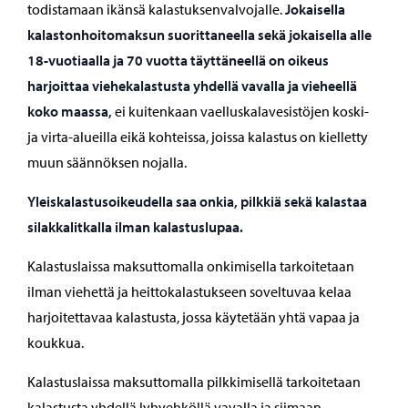
todistamaan ikänsä kalastuksenvalvojalle.
Jokaisella
kalastonhoitomaksun suorittaneella sekä jokaisella alle
18-vuotiaalla ja 70 vuotta täyttäneellä on oikeus
harjoittaa viehekalastusta yhdellä vavalla ja vieheellä
koko maassa,
ei kuitenkaan vaelluskalavesistöjen koski-
ja virta-alueilla eikä kohteissa, joissa kalastus on kielletty
muun säännöksen nojalla.
Yleiskalastusoikeudella saa onkia, pilkkiä sekä kalastaa
silakkalitkalla ilman kalastuslupaa.
Kalastuslaissa maksuttomalla onkimisella tarkoitetaan
ilman viehettä ja heittokalastukseen soveltuvaa kelaa
harjoitettavaa kalastusta, jossa käytetään yhtä vapaa ja
koukkua.
Kalastuslaissa maksuttomalla pilkkimisellä tarkoitetaan
kalastusta yhdellä lyhyehköllä vavalla ja siimaan