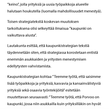
”keino”, jolla yrityksiä ja uusia työpaikkoja alueelle
halutaan houkutella (luomalla mahdollisuudet menestyä).
Toisen strategiatekstiä koskevan muutoksen
tarkoituksena olisi selkeyttää ilmaisua ”kaupunki on
vaikuttava alusta”.
Lautakunta esittää, että kaupunkistrategian tekstiä
täydennetään siten, että strategiassa korostetaan entistä
enemmän asukkaiden ja yritysten menestymisen
edellytysten vahvistamista.
Kaupunkistrategian kohtaa ”Teemme työtä, että saisimme
lisää työpaikkoja ja yrityksiä, kasvavia ja kansainvälistyviä
yrityksiä sekä osaavia työntekijöitä” esitetään
muutettavan seuraavasti: ”Teemme työtä, että Porvoo on
kaupunki, jossa niin asukkailla kuin yrityksilläkin on hyvät