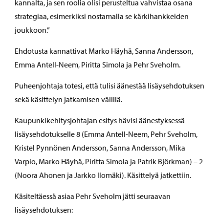
kannalta, ja sen roolia olisi perusteltua vahvistaa osana
strategiaa, esimerkiksi nostamalla se kärkihankkeiden
joukkoon.”
Ehdotusta kannattivat Marko Häyhä, Sanna Andersson,
Emma Antell-Neem, Piritta Simola ja Pehr Sveholm.
Puheenjohtaja totesi, että tulisi äänestää lisäysehdotuksen
sekä käsittelyn jatkamisen välillä.
Kaupunkikehitysjohtajan esitys hävisi äänestyksessä
lisäysehdotukselle 8 (Emma Antell-Neem, Pehr Sveholm,
Kristel Pynnönen Andersson, Sanna Andersson, Mika
Varpio, Marko Häyhä, Piritta Simola ja Patrik Björkman) – 2
(Noora Ahonen ja Jarkko Ilomäki). Käsittelyä jatkettiin.
Käsiteltäessä asiaa Pehr Sveholm jätti seuraavan
lisäysehdotuksen: