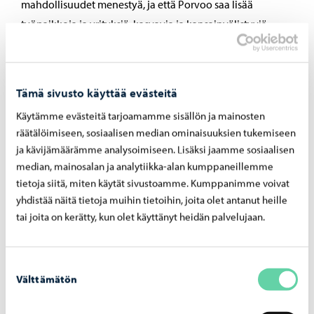
mahdollisuudet menestyä, ja että Porvoo saa lisää
työpaikkoja ja yrityksiä, kasvavia ja kansainvälistyviä
yrityksiä sekä osaavia työntekijöitä”.
Lisäksi lautakunta ehdottaa, että kaupunkistrategiassa
Tämä sivusto käyttää evästeitä
käytetty ilmaisu siitä, että ”Kaupunki on vaikuttava alusta”,
korvataan täsmällisemmällä ilmaisulla. Kyseistä virkettä
Käytämme evästeitä tarjoamamme sisällön ja mainosten
ehdotetaan kokonaisuudessaan täsmennettävän ja
räätälöimiseen, sosiaalisen median ominaisuuksien tukemiseen
ja kävijämäärämme analysoimiseen. Lisäksi jaamme sosiaalisen
muokattavan esimerkiksi seuraavasti: ”Kaupunki rakentaa
median, mainosalan ja analytiikka-alan kumppaneillemme
toimivaa ja houkuttelevaa toimintaympäristöä ja toimii
tietoja siitä, miten käytät sivustoamme. Kumppanimme voivat
aktiivisena kumppanina yrittäjyyden ja työllisyyden
yhdistää näitä tietoja muihin tietoihin, joita olet antanut heille
edistämisessä”.
tai joita on kerätty, kun olet käyttänyt heidän palvelujaan.
Asian käsittely
Käsiteltäessä asiaa Mika Varpio jätti seuraavan
Suostumuksen
Välttämätön
muutosehdotuksen:
valinta
Muutetaan lause: ”Kaupunkistrategian ilmaisu ‘Porvoon