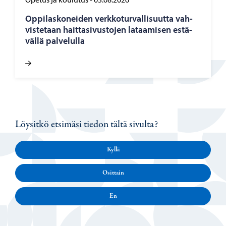
Op­pi­las­ko­nei­den verk­ko­tur­val­li­suut­ta vah­
vis­te­taan hait­ta­si­vus­to­jen la­taa­mi­sen es­tä­
väl­lä pal­ve­lul­la
Löysitkö etsimäsi tiedon tältä sivulta?
Kyllä
Osittain
En