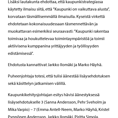
Lisäksi lautakunta ehdottaa, että kaupunkistrategiassa
käytetty ilmaisu siitä, että ”Kaupunki on vaikuttava alusta”,
korvataan täsmällisemmällä ilmaisulla. Kyseistä virkettä
ehdotetaan kokonaisuudessaan täsmennettävän ja
muokattavan esimerkiksi seuraavasti: ”Kaupunki rakentaa
toimivaa ja houkuttelevaa toimintaympäristöä ja toimii
aktiivisena kumppanina yrittäjyyden ja työllisyyden
edistämisessä”.
Ehdotusta kannattivat Jarkko Ilomäki ja Marko Häyhä.
Puheenjohtaja totesi, että tulisi äänestää lisäysehdotuksen
sekä käsittelyn jatkamisen välillä.
Kaupunkikehitysjohtajan esitys hävisi äänestyksessä
lisäysehdotukselle 3 (Sanna Andersson, Pehr Sveholm ja
Mika Varpio) – 7 (Emma Antell-Neem, Marko Häyhä, Kristel
Pynnönen Andersson, Jarkko Ilomäki, Piritta Simola,