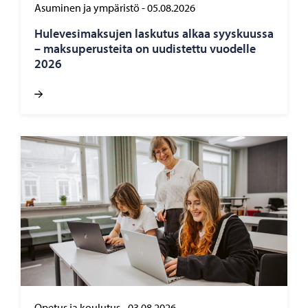
Asuminen ja ympäristö
-
05.08.2026
Hu­le­ve­si­mak­su­jen las­ku­tus alkaa syys­kuus­sa
– mak­su­pe­rus­tei­ta on uu­dis­tet­tu vuo­del­le
2026
Opetus ja koulutus
-
03.08.2026