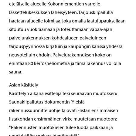
eteläiselle alueelle Kokonniementien varrelle
laskettelukeskuksen läheisyyteen. Tarjouskilpailulla
haetaan alueelle toimijaa, joka omalla laatulupauksellaan
sitoutuu vuokraamaan ja toteuttamaan vapaa-ajan
palvelurakennuksen kohdealueen palveluineen
tarjouspyynnössä kirjatuin ja kaupungin kanssa yhdessä
neuvotelluin ehdoin. Palvelurakennuksen koko on
enintään 80 kerrosneliömetriä ja tämä rakennus voi olla
sauna.
Asian käsittely
Käsittelyn aikana esittelijä teki seuraavan muutoksen:
Saunakilpailutus-dokumentin ’Yleisiä
rakennussuunnitteluohjeita ovat:’ -listan ensimmäisen
listakohdan ensimmäinen virke muutetaan muotoon:
”Rakennusten muotokielen tulee luoda paikkaan ja
ympäristöön sopivaa identiteettiä.”