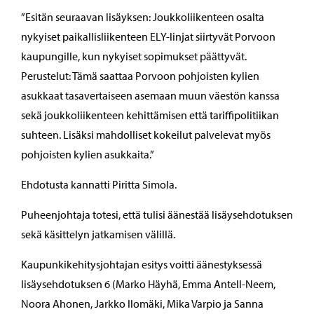
”Esitän seuraavan lisäyksen: Joukkoliikenteen osalta
nykyiset paikallisliikenteen ELY-linjat siirtyvät Porvoon
kaupungille, kun nykyiset sopimukset päättyvät.
Perustelut: Tämä saattaa Porvoon pohjoisten kylien
asukkaat tasavertaiseen asemaan muun väestön kanssa
sekä joukkoliikenteen kehittämisen että tariffipolitiikan
suhteen. Lisäksi mahdolliset kokeilut palvelevat myös
pohjoisten kylien asukkaita.”
Ehdotusta kannatti Piritta Simola.
Puheenjohtaja totesi, että tulisi äänestää lisäysehdotuksen
sekä käsittelyn jatkamisen välillä.
Kaupunkikehitysjohtajan esitys voitti äänestyksessä
lisäysehdotuksen 6 (Marko Häyhä, Emma Antell-Neem,
Noora Ahonen, Jarkko Ilomäki, Mika Varpio ja Sanna