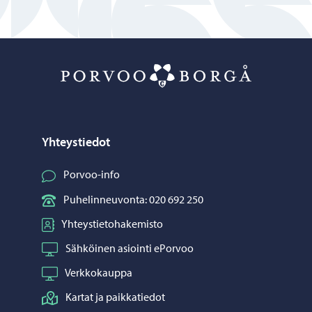
Porvoo – Siirr
Yhteystiedot
Porvoo-info
Puhelinneuvonta: 020 692 250
Yhteystietohakemisto
Sähköinen asiointi ePorvoo
Verkkokauppa
Kartat ja paikkatiedot