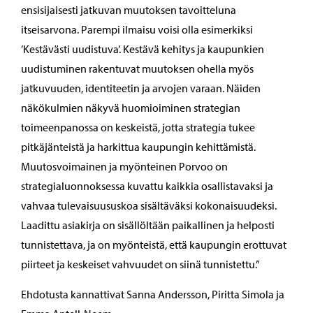
ensisijaisesti jatkuvan muutoksen tavoitteluna
itseisarvona. Parempi ilmaisu voisi olla esimerkiksi
’Kestävästi uudistuva’. Kestävä kehitys ja kaupunkien
uudistuminen rakentuvat muutoksen ohella myös
jatkuvuuden, identiteetin ja arvojen varaan. Näiden
näkökulmien näkyvä huomioiminen strategian
toimeenpanossa on keskeistä, jotta strategia tukee
pitkäjänteistä ja harkittua kaupungin kehittämistä.
Muutosvoimainen ja myönteinen Porvoo on
strategialuonnoksessa kuvattu kaikkia osallistavaksi ja
vahvaa tulevaisuususkoa sisältäväksi kokonaisuudeksi.
Laadittu asiakirja on sisällöltään paikallinen ja helposti
tunnistettava, ja on myönteistä, että kaupungin erottuvat
piirteet ja keskeiset vahvuudet on siinä tunnistettu.”
Ehdotusta kannattivat Sanna Andersson, Piritta Simola ja