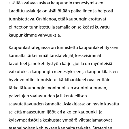
sisältää vahvaa uskoa kaupungin menestymiseen.
Laadittu asiakirja on sisällöltään paikallinen ja helposti
tunnistettava. On hienoa, että kaupungin erottuvat
piirteet on tunnistettu ja samalla on selkeästi kuvattu
kaupunkimme vahvuuksia.
Kaupunkistrategiassa on tunnistettu kaupunkikehityksen
kannalta tärkeimmät taustatekijät, keskeisimmät
tavoitteet ja ne kehitystyön kärjet, joilla on myönteisiä
vaikutuksia kaupungin menestykseen ja kaupunkilaisten
hyvinvointiin. Tunnistetut kärkihankkeet ovat erittäin
tärkeitä kaupungin monipuolisen asuntotarjonnan,
palvelujen saatavuuden ja liikenteellisen
saavutettavuuden kannalta. Asiakirjassa on hyvin kuvattu
se, että maaseutumiljööt, eri aikojen kaupunki- ja
kyläympäristöt ja keskustaa ympäröivät taajamat ovat
tasapainoisen kehityksen kannalta tärkeitä. Strategian