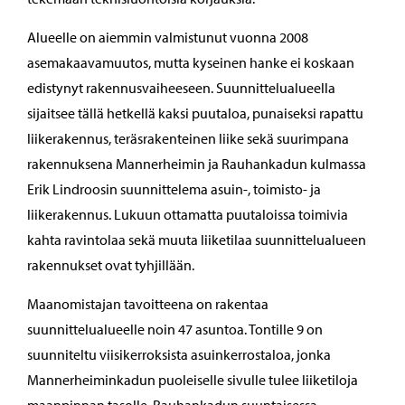
Alueelle on aiemmin valmistunut vuonna 2008
asemakaavamuutos, mutta kyseinen hanke ei koskaan
edistynyt rakennusvaiheeseen. Suunnittelualueella
sijaitsee tällä hetkellä kaksi puutaloa, punaiseksi rapattu
liikerakennus, teräsrakenteinen liike sekä suurimpana
rakennuksena Mannerheimin ja Rauhankadun kulmassa
Erik Lindroosin suunnittelema asuin-, toimisto- ja
liikerakennus. Lukuun ottamatta puutaloissa toimivia
kahta ravintolaa sekä muuta liiketilaa suunnittelualueen
rakennukset ovat tyhjillään.
Maanomistajan tavoitteena on rakentaa
suunnittelualueelle noin 47 asuntoa. Tontille 9 on
suunniteltu viisikerroksista asuinkerrostaloa, jonka
Mannerheiminkadun puoleiselle sivulle tulee liiketiloja