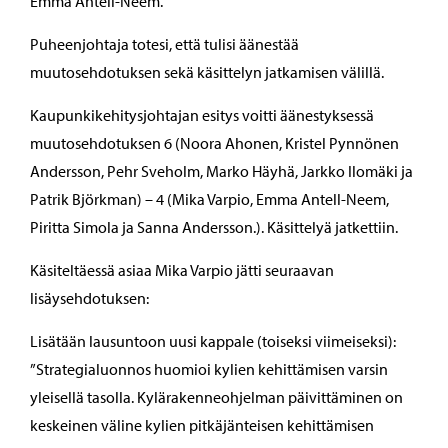
Emma Antell-Neem.
Puheenjohtaja totesi, että tulisi äänestää
muutosehdotuksen sekä käsittelyn jatkamisen välillä.
Kaupunkikehitysjohtajan esitys voitti äänestyksessä
muutosehdotuksen 6 (Noora Ahonen, Kristel Pynnönen
Andersson, Pehr Sveholm, Marko Häyhä, Jarkko Ilomäki ja
Patrik Björkman) – 4 (Mika Varpio, Emma Antell-Neem,
Piritta Simola ja Sanna Andersson.). Käsittelyä jatkettiin.
Käsiteltäessä asiaa Mika Varpio jätti seuraavan
lisäysehdotuksen:
Lisätään lausuntoon uusi kappale (toiseksi viimeiseksi):
”Strategialuonnos huomioi kylien kehittämisen varsin
yleisellä tasolla. Kylärakenneohjelman päivittäminen on
keskeinen väline kylien pitkäjänteisen kehittämisen