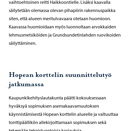
vaihtoehtoinen reitti Haikkoontielle. Lisäksi kaavalla
säilytetään olemassa olevan pihapiirin rakennuspaikka
siten, että alueen meritulvavaara otetaan huomioon.
Kaavassa huomioidaan myös luonnoltaan arvokkaiden
lehmusmetsiköiden ja Grundsundetinlahden ruovikoiden
säilyttäminen.
Hopean korttelin suunnittelutyö
jatkumassa
Kaupunkikehityslautakunta päätti kokouksessaan
hyväksyä sopimuksen asemakaavamuutoksen
käynnistämisestä Hopean korttelin alueelle ja valtuuttaa
tonttipäällikön allekirjoittamaan sopimuksen sekä
tekemään teknisluontoisia korjauksia.