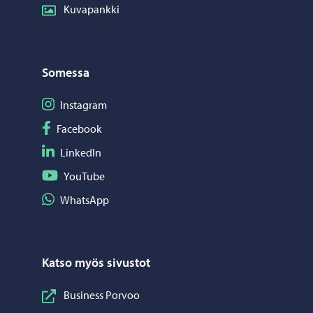
Kuvapankki
Somessa
Seuraa Instagram
Instagram
Seuraa Facebook
Facebook
Seuraa LinkedIn
LinkedIn
Seuraa YouTube
YouTube
Jaa WhatsApp
WhatsApp
Katso myös sivustot
Business Porvoo