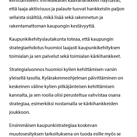
kehittämiseen. Viimeaikaiset kaavahankkeet näyttävät,
että laaja aktiivisuus ja palaute tuovat hankkeisiin paljon
sellaista sisältöä, mikä lisää sekä rakennetun ja
rakentamattoman kaupungin kestävyyttä.
Kaupunkikehityslautakunta toteaa, että kaupungin
strategiaehdotus huomioi laajasti kaupunkikehityksen
toimialan ja sen palvelut sekä toimialan kärkihankkeet.
Strategialuonnos huomioi kylien kehittämisen varsin
yleisellä tasolla. Kylärakenneohjelman päivittäminen on
keskeinen väline kylien pitkäjänteisen kehittämisen
kannalta, ja sen roolia olisi perusteltua vahvistaa osana
strategiaa, esimerkiksi nostamalla se kärkihankkeiden
joukkoon.
Ensimmäisen kaupunkistrategiaa koskevan
muutosesityksen tarkoituksena on tuoda esille myös se