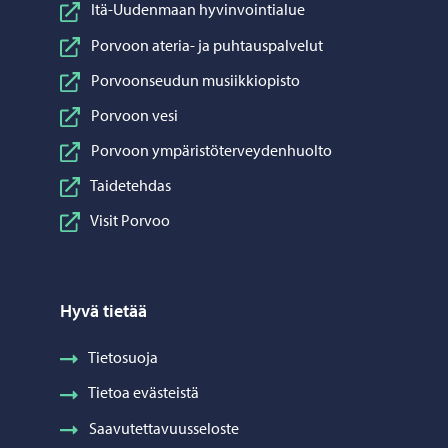
Itä-Uudenmaan hyvinvointialue
Porvoon ateria- ja puhtauspalvelut
Porvoonseudun musiikkiopisto
Porvoon vesi
Porvoon ympäristöterveydenhuolto
Taidetehdas
Visit Porvoo
Hyvä tietää
Tietosuoja
Tietoa evästeistä
Saavutettavuusseloste