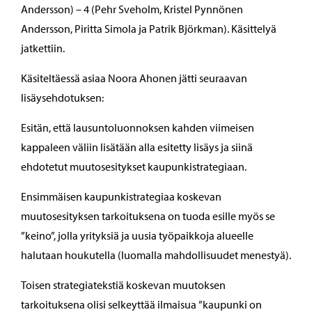
Andersson) – 4 (Pehr Sveholm, Kristel Pynnönen
Andersson, Piritta Simola ja Patrik Björkman). Käsittelyä
jatkettiin.
Käsiteltäessä asiaa Noora Ahonen jätti seuraavan
lisäysehdotuksen:
Esitän, että lausuntoluonnoksen kahden viimeisen
kappaleen väliin lisätään alla esitetty lisäys ja siinä
ehdotetut muutosesitykset kaupunkistrategiaan.
Ensimmäisen kaupunkistrategiaa koskevan
muutosesityksen tarkoituksena on tuoda esille myös se
”keino”, jolla yrityksiä ja uusia työpaikkoja alueelle
halutaan houkutella (luomalla mahdollisuudet menestyä).
Toisen strategiatekstiä koskevan muutoksen
tarkoituksena olisi selkeyttää ilmaisua ”kaupunki on