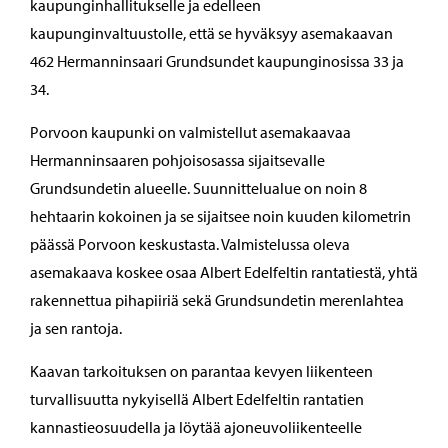
kaupunginhallitukselle ja edelleen
kaupunginvaltuustolle, että se hyväksyy asemakaavan
462 Hermanninsaari Grundsundet kaupunginosissa 33 ja
34.
Porvoon kaupunki on valmistellut asemakaavaa
Hermanninsaaren pohjoisosassa sijaitsevalle
Grundsundetin alueelle. Suunnittelualue on noin 8
hehtaarin kokoinen ja se sijaitsee noin kuuden kilometrin
päässä Porvoon keskustasta. Valmistelussa oleva
asemakaava koskee osaa Albert Edelfeltin rantatiestä, yhtä
rakennettua pihapiiriä sekä Grundsundetin merenlahtea
ja sen rantoja.
Kaavan tarkoituksen on parantaa kevyen liikenteen
turvallisuutta nykyisellä Albert Edelfeltin rantatien
kannastieosuudella ja löytää ajoneuvoliikenteelle