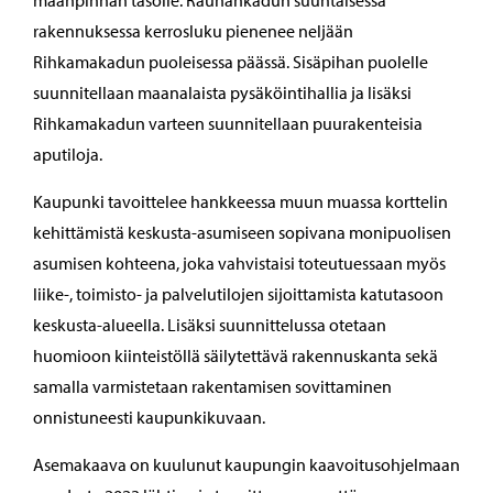
maanpinnan tasolle. Rauhankadun suuntaisessa
rakennuksessa kerrosluku pienenee neljään
Rihkamakadun puoleisessa päässä. Sisäpihan puolelle
suunnitellaan maanalaista pysäköintihallia ja lisäksi
Rihkamakadun varteen suunnitellaan puurakenteisia
aputiloja.
Kaupunki tavoittelee hankkeessa muun muassa korttelin
kehittämistä keskusta-asumiseen sopivana monipuolisen
asumisen kohteena, joka vahvistaisi toteutuessaan myös
liike-, toimisto- ja palvelutilojen sijoittamista katutasoon
keskusta-alueella. Lisäksi suunnittelussa otetaan
huomioon kiinteistöllä säilytettävä rakennuskanta sekä
samalla varmistetaan rakentamisen sovittaminen
onnistuneesti kaupunkikuvaan.
Asemakaava on kuulunut kaupungin kaavoitusohjelmaan