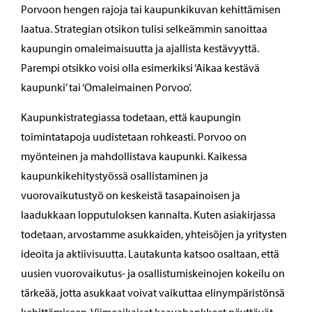
Porvoon hengen rajoja tai kaupunkikuvan kehittämisen
laatua. Strategian otsikon tulisi selkeämmin sanoittaa
kaupungin omaleimaisuutta ja ajallista kestävyyttä.
Parempi otsikko voisi olla esimerkiksi ‘Aikaa kestävä
kaupunki’ tai ‘Omaleimainen Porvoo’.
Kaupunkistrategiassa todetaan, että kaupungin
toimintatapoja uudistetaan rohkeasti. Porvoo on
myönteinen ja mahdollistava kaupunki. Kaikessa
kaupunkikehitystyössä osallistaminen ja
vuorovaikutustyö on keskeistä tasapainoisen ja
laadukkaan lopputuloksen kannalta. Kuten asiakirjassa
todetaan, arvostamme asukkaiden, yhteisöjen ja yritysten
ideoita ja aktiivisuutta. Lautakunta katsoo osaltaan, että
uusien vuorovaikutus- ja osallistumiskeinojen kokeilu on
tärkeää, jotta asukkaat voivat vaikuttaa elinympäristönsä