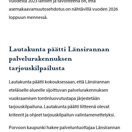
vuodesta 2023 lähtien ja tavoitteena on, että
asemakaavamuutosehdotus on nähtävillä vuoden 2026
loppuun mennessä.
Lautakunta päätti Länsirannan
palvelurakennuksen
tarjouskilpailusta
Lautakunta päätti kokouksessaan, että Länsirannan
eteläiselle alueelle sijoittuvan palvelurakennuksen
vuokraamisen tontinluovutustapa järjestetään
tarjouskilpailuna. Lautakunta päätti liitteenä olevat
kriteerit ja ohjeet tarjouskilpailun valintamenettelyksi.
Porvoon kaupunki hakee palveluntuottajaa Länsirannan