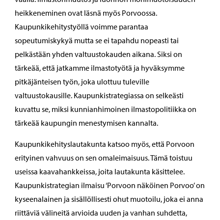
heikkeneminen ovat läsnä myös Porvoossa.
Kaupunkikehitystyöllä voimme parantaa
sopeutumiskykyä mutta se ei tapahdu nopeasti tai
pelkästään yhden valtuustokauden aikana. Siksi on
tärkeää, että jatkamme ilmastotyötä ja hyväksymme
pitkäjänteisen työn, joka ulottuu tuleville
valtuustokausille. Kaupunkistrategiassa on selkeästi
kuvattu se, miksi kunnianhimoinen ilmastopolitiikka on
tärkeää kaupungin menestymisen kannalta.
Kaupunkikehityslautakunta katsoo myös, että Porvoon
erityinen vahvuus on sen omaleimaisuus. Tämä toistuu
useissa kaavahankkeissa, joita lautakunta käsittelee.
Kaupunkistrategian ilmaisu ‘Porvoon näköinen Porvoo’ on
kyseenalainen ja sisällöllisesti ohut muotoilu, joka ei anna
riittäviä välineitä arvioida uuden ja vanhan suhdetta,