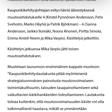
Kaupunkikehitysjohtajan esitys hävisi äänestyksessä
muutosehdotukselle 4 (Kristel Pynnönen Andersson, Pehr
Sveholm, Marko Häyhä ja Patrik Björkman) – 6 (Sanna
Andersson, Jarkko Ilomäki, Noora Ahonen, Piritta Simola,
Emma Antell-Neem ja Mika Varpio). Käsittelyä jatkettiin.
Käsittelyn jatkuessa Mika Varpio jätti toisen
muutosehdotuksen:
Muutetaan lausunnon ensimmäinen kappale muotoon:
”Kaupunkikehityslautakunta pitää myönteisenä
strategialuonnoksen painotusta muutosvoimaiseen
toimintakulttuuriin, talouden tasapainottamiseen sekä
vaikuttavien kärkihankkeiden toteuttamiseen. Lautakunta
toteaa kuitenkin, että muutosvoimaisuuden käsite voi olla
tulkinnallisesti haastava, mikäli se ymmärretään