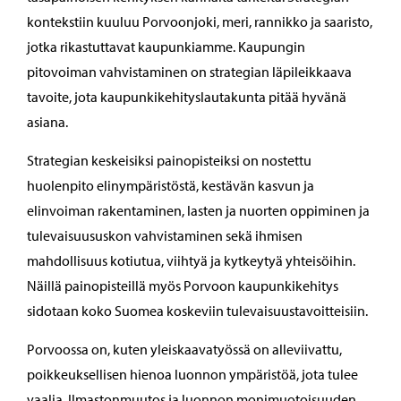
kontekstiin kuuluu Porvoonjoki, meri, rannikko ja saaristo,
jotka rikastuttavat kaupunkiamme. Kaupungin
pitovoiman vahvistaminen on strategian läpileikkaava
tavoite, jota kaupunkikehityslautakunta pitää hyvänä
asiana.
Strategian keskeisiksi painopisteiksi on nostettu
huolenpito elinympäristöstä, kestävän kasvun ja
elinvoiman rakentaminen, lasten ja nuorten oppiminen ja
tulevaisuususkon vahvistaminen sekä ihmisen
mahdollisuus kotiutua, viihtyä ja kytkeytyä yhteisöihin.
Näillä painopisteillä myös Porvoon kaupunkikehitys
sidotaan koko Suomea koskeviin tulevaisuustavoitteisiin.
Porvoossa on, kuten yleiskaavatyössä on alleviivattu,
poikkeuksellisen hienoa luonnon ympäristöä, jota tulee
vaalia. Ilmastonmuutos ja luonnon monimuotoisuuden