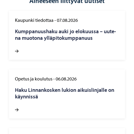
Aiheeseen liittyvät uutiset
Kaupunki tiedottaa
-
07.08.2026
Kump­pa­nuus­ha­ku auki jo elo­kuus­sa – uu­te­
na muo­to­na yl­lä­pi­to­kump­pa­nuus
Opetus ja koulutus
-
06.08.2026
Haku Lin­nan­kos­ken lu­kion ai­kuis­lin­jal­le on
käyn­nis­sä