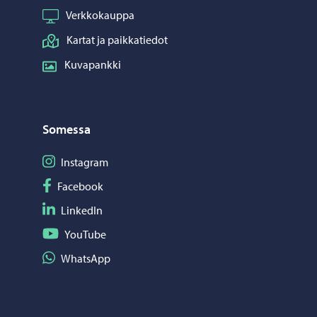
Verkkokauppa
Kartat ja paikkatiedot
Kuvapankki
Somessa
Seuraa Instagram
Instagram
Seuraa Facebook
Facebook
Seuraa LinkedIn
LinkedIn
Seuraa YouTube
YouTube
Jaa WhatsApp
WhatsApp