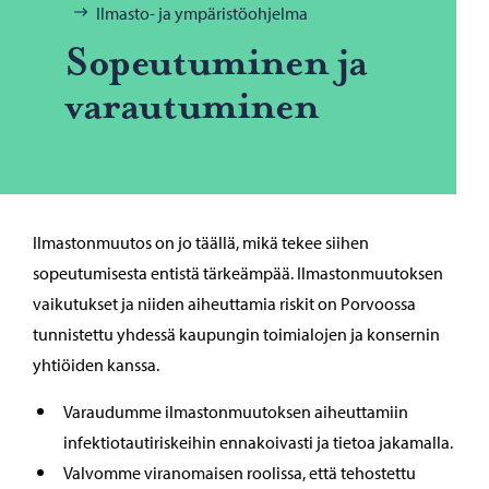
Ilmasto- ja ympäristöohjelma
So­peu­tu­mi­nen ja
va­rau­tu­mi­nen
Ilmastonmuutos on jo täällä, mikä tekee siihen
sopeutumisesta entistä tärkeämpää. Ilmastonmuutoksen
vaikutukset ja niiden aiheuttamia riskit on Porvoossa
tunnistettu yhdessä kaupungin toimialojen ja konsernin
yhtiöiden kanssa.
Varaudumme ilmastonmuutoksen aiheuttamiin
infektiotautiriskeihin ennakoivasti ja tietoa jakamalla.
Valvomme viranomaisen roolissa, että tehostettu