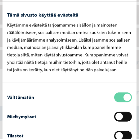
Kaupunkikehityksen toimiala
Tämä sivusto käyttää evästeitä
Käytämme evästeitä tarjoamamme sisällön ja mainosten
räätälöimiseen, sosiaalisen median ominaisuuksien tukemiseen
Konsernipalveluiden toimiala
ja kävijämäärämme analysoimiseen. Lisäksi jaamme sosiaalisen
median, mainosalan ja analytiikka-alan kumppaneillemme
tietoja siitä, miten käytät sivustoamme. Kumppanimme voivat
Porvoon vesi
yhdistää näitä tietoja muihin tietoihin, joita olet antanut heille
tai joita on kerätty, kun olet käyttänyt heidän palvelujaan.
Suostumuksen
Välttämätön
valinta
Löysitkö etsimäsi tiedon tältä sivulta?
Mieltymykset
Kyllä
Osittain
Tilastot