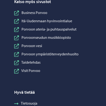
Katso myös sivustot
Business Porvoo
Itä-Uudenmaan hyvinvointialue
Porvoon ateria- ja puhtauspalvelut
Porvoonseudun musiikkiopisto
Porvoon vesi
Porvoon ympäristöterveydenhuolto
Taidetehdas
Visit Porvoo
Hyvä tietää
Tietosuoja