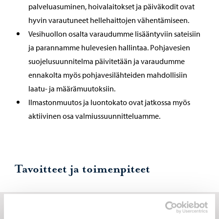
palveluasuminen, hoivalaitokset ja päiväkodit ovat
hyvin varautuneet hellehaittojen vähentämiseen.
Vesihuollon osalta varaudumme lisääntyviin sateisiin
ja parannamme hulevesien hallintaa. Pohjavesien
suojelusuunnitelma päivitetään ja varaudumme
ennakolta myös pohjavesilähteiden mahdollisiin
laatu- ja määrämuutoksiin.
Ilmastonmuutos ja luontokato ovat jatkossa myös
aktiivinen osa valmiussuunnitteluamme.
Tavoitteet ja toimenpiteet
Kasvun ja oppimisen toimiala