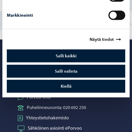
En
Markkinointi
Näytä tiedot
Porvoo – Siirr
Salli kaikki
Salli valinta
Yhteystiedot
Kiellä
Porvoo-info
Puhelinneuvonta: 020 692 250
Yhteystietohakemisto
Sähköinen asiointi ePorvoo