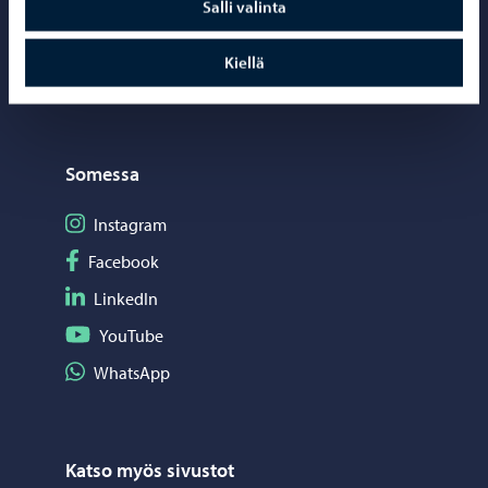
Salli valinta
Kartat ja paikkatiedot
Kiellä
Kuvapankki
Somessa
Seuraa Instagram
Instagram
Seuraa Facebook
Facebook
Seuraa LinkedIn
LinkedIn
Seuraa YouTube
YouTube
Jaa WhatsApp
WhatsApp
Katso myös sivustot