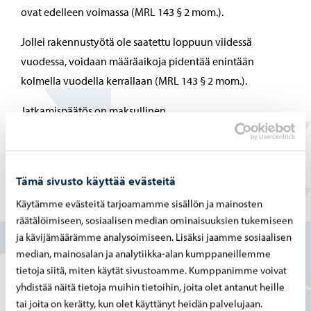
ovat edelleen voimassa (MRL 143 § 2 mom.).
Jollei rakennustyötä ole saatettu loppuun viidessä
vuodessa, voidaan määräaikoja pidentää enintään
kolmella vuodella kerrallaan (MRL 143 § 2 mom.).
Jatkamispäätös on maksullinen.
Rakennusvalvonnan maksut
Tämä sivusto käyttää evästeitä
Käytämme evästeitä tarjoamamme sisällön ja mainosten
Löysitkö etsimäsi tiedon tältä sivulta?
räätälöimiseen, sosiaalisen median ominaisuuksien tukemiseen
ja kävijämäärämme analysoimiseen. Lisäksi jaamme sosiaalisen
Kyllä
median, mainosalan ja analytiikka-alan kumppaneillemme
tietoja siitä, miten käytät sivustoamme. Kumppanimme voivat
Osittain
yhdistää näitä tietoja muihin tietoihin, joita olet antanut heille
tai joita on kerätty, kun olet käyttänyt heidän palvelujaan.
En