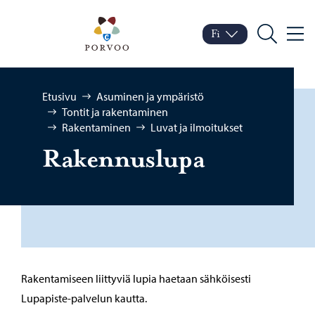
Siirry sisältöön
Porvoo – Siirry kotisivul
Fi
Valik
Vaihda kieltä
Nykyinen kieli: Suomi
Hae
Selaa:
Etusivu
Asuminen ja ympäristö
Tontit ja rakentaminen
Rakentaminen
Luvat ja ilmoitukset
Ra­ken­nus­lu­pa
Rakentamiseen liittyviä lupia haetaan sähköisesti
Lupapiste-palvelun kautta.