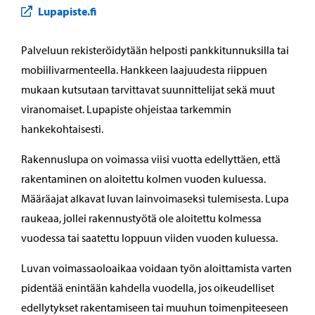
Lupapiste.fi
Palveluun rekisteröidytään helposti pankkitunnuksilla tai
mobiilivarmenteella. Hankkeen laajuudesta riippuen
mukaan kutsutaan tarvittavat suunnittelijat sekä muut
viranomaiset. Lupapiste ohjeistaa tarkemmin
hankekohtaisesti.
Rakennuslupa on voimassa viisi vuotta edellyttäen, että
rakentaminen on aloitettu kolmen vuoden kuluessa.
Määräajat alkavat luvan lainvoimaseksi tulemisesta. Lupa
raukeaa, jollei rakennustyötä ole aloitettu kolmessa
vuodessa tai saatettu loppuun viiden vuoden kuluessa.
Luvan voimassaoloaikaa voidaan työn aloittamista varten
pidentää enintään kahdella vuodella, jos oikeudelliset
edellytykset rakentamiseen tai muuhun toimenpiteeseen