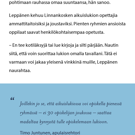
pohtimaan rauhassa omaa suuntaansa, hän sanoo.
Leppänen kehuu Linnankosken aikuislukion opettajia
ammattitaitoisiksi ja joustaviksi. Pienten ryhmien ansioista
oppilaat saavat henkilökohtaisempaa opetusta.
– En tee kotiläksyjä tai lue kirjoja ja silti pärjään. Nautin
siitä, että voin suorittaa lukion omalla tavallani. Tätä ei
varmaan voi jakaa yleisenä vinkkinä muille, Leppänen
naurahtaa.
“
Joillekin jo se, että aikuislukiossa voi opiskella pienessä
ryhmässä – ei 30 opiskelijan joukossa – saattaa
madaltaa kynnystä tulle opiskelemaan lukioon.
Timo Juntunen, apulaisrehtori