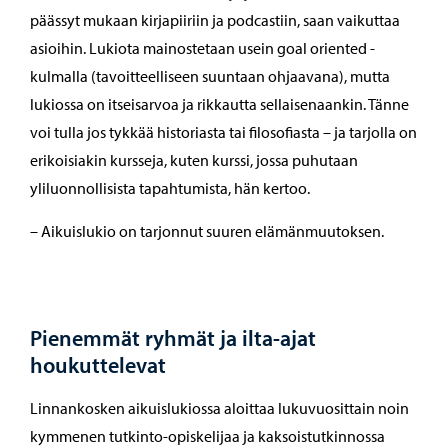
päässyt mukaan kirjapiiriin ja podcastiin, saan vaikuttaa
asioihin. Lukiota mainostetaan usein goal oriented -
kulmalla (tavoitteelliseen suuntaan ohjaavana), mutta
lukiossa on itseisarvoa ja rikkautta sellaisenaankin. Tänne
voi tulla jos tykkää historiasta tai filosofiasta – ja tarjolla on
erikoisiakin kursseja, kuten kurssi, jossa puhutaan
yliluonnollisista tapahtumista, hän kertoo.
– Aikuislukio on tarjonnut suuren elämänmuutoksen.
Pienemmät ryhmät ja ilta-ajat
houkuttelevat
Linnankosken aikuislukiossa aloittaa lukuvuosittain noin
kymmenen tutkinto-opiskelijaa ja kaksoistutkinnossa