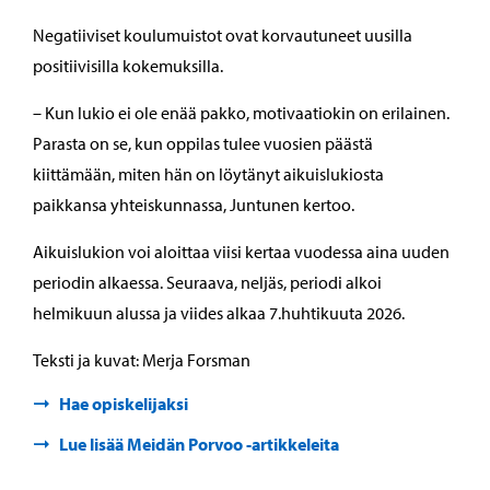
Negatiiviset koulumuistot ovat korvautuneet uusilla
positiivisilla kokemuksilla.
– Kun lukio ei ole enää pakko, motivaatiokin on erilainen.
Parasta on se, kun oppilas tulee vuosien päästä
kiittämään, miten hän on löytänyt aikuislukiosta
paikkansa yhteiskunnassa, Juntunen kertoo.
Aikuislukion voi aloittaa viisi kertaa vuodessa aina uuden
periodin alkaessa. Seuraava, neljäs, periodi alkoi
helmikuun alussa ja viides alkaa 7.huhtikuuta 2026.
Teksti ja kuvat: Merja Forsman
Hae opiskelijaksi
Lue lisää Meidän Porvoo -artikkeleita