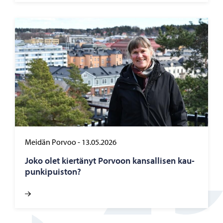
Meidän Porvoo
-
13.05.2026
Joko olet kier­tä­nyt Por­voon kan­sal­li­sen kau­
pun­ki­puis­ton?