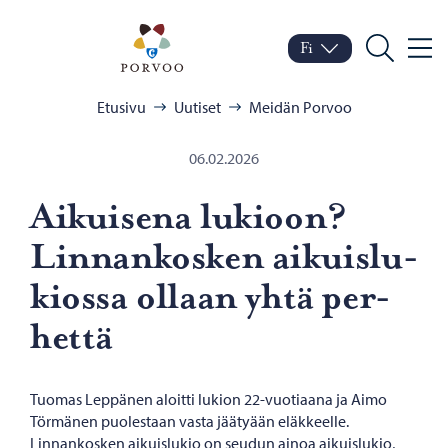
Siirry sisältöön
Porvoo – Siirry kotisivul
Fi
Valik
Vaihda kieltä
Nykyinen kieli: Suomi
Hae
Selaa:
Etusivu
Uutiset
Meidän Porvoo
06.02.2026
Ai­kui­se­na lu­kioon?
Lin­nan­kos­ken ai­kuis­lu­
kios­sa ol­laan yhtä per­
het­tä
Tuomas Leppänen aloitti lukion 22-vuotiaana ja Aimo
Törmänen puolestaan vasta jäätyään eläkkeelle.
Linnankosken aikuislukio on seudun ainoa aikuislukio,