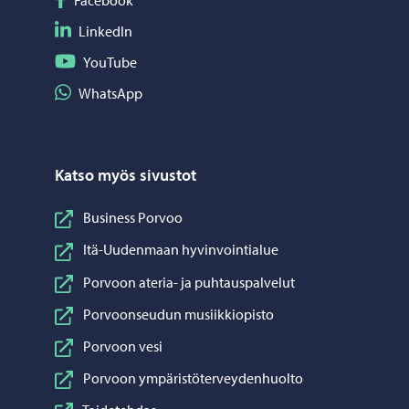
Facebook
Seuraa LinkedIn
LinkedIn
Seuraa YouTube
YouTube
Jaa WhatsApp
WhatsApp
Katso myös sivustot
Business Porvoo
Itä-Uudenmaan hyvinvointialue
Porvoon ateria- ja puhtauspalvelut
Porvoonseudun musiikkiopisto
Porvoon vesi
Porvoon ympäristöterveydenhuolto