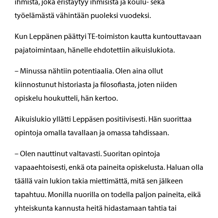
ihmistä, joka eristäytyy ihmisistä ja koulu- sekä
työelämästä vähintään puoleksi vuodeksi.
Kun Leppänen päättyi TE-toimiston kautta kuntouttavaan
pajatoimintaan, hänelle ehdotettiin aikuislukiota.
– Minussa nähtiin potentiaalia. Olen aina ollut
kiinnostunut historiasta ja filosofiasta, joten niiden
opiskelu houkutteli, hän kertoo.
Aikuislukio yllätti Leppäsen positiivisesti. Hän suorittaa
opintoja omalla tavallaan ja omassa tahdissaan.
– Olen nauttinut valtavasti. Suoritan opintoja
vapaaehtoisesti, enkä ota paineita opiskelusta. Haluan olla
täällä vain lukion takia miettimättä, mitä sen jälkeen
tapahtuu. Monilla nuorilla on todella paljon paineita, eikä
yhteiskunta kannusta heitä hidastamaan tahtia tai