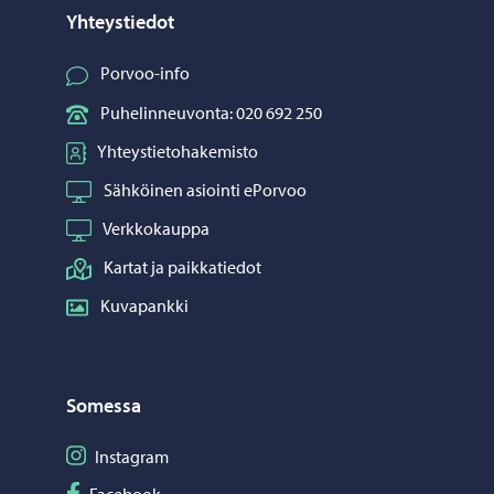
Yhteystiedot
Porvoo-info
Puhelinneuvonta: 020 692 250
Yhteystietohakemisto
Sähköinen asiointi ePorvoo
Verkkokauppa
Kartat ja paikkatiedot
Kuvapankki
Somessa
Seuraa Instagram
Instagram
Seuraa Facebook