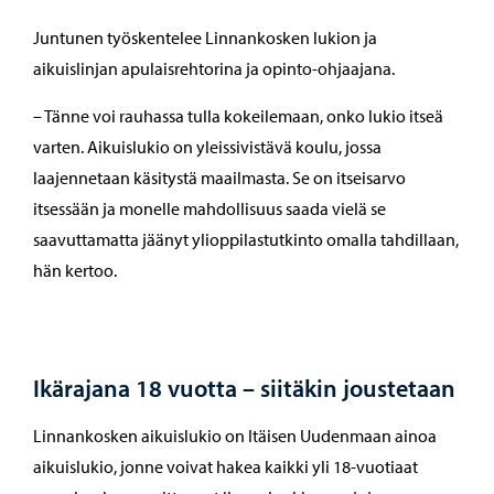
Juntunen työskentelee Linnankosken lukion ja
aikuislinjan apulaisrehtorina ja opinto-ohjaajana.
– Tänne voi rauhassa tulla kokeilemaan, onko lukio itseä
varten. Aikuislukio on yleissivistävä koulu, jossa
laajennetaan käsitystä maailmasta. Se on itseisarvo
itsessään ja monelle mahdollisuus saada vielä se
saavuttamatta jäänyt ylioppilastutkinto omalla tahdillaan,
hän kertoo.
Ikärajana 18 vuotta – siitäkin joustetaan
Linnankosken aikuislukio on Itäisen Uudenmaan ainoa
aikuislukio, jonne voivat hakea kaikki yli 18-vuotiaat