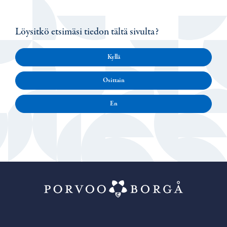
Löysitkö etsimäsi tiedon tältä sivulta?
Kyllä
Osittain
En
Porvoo – Siirr