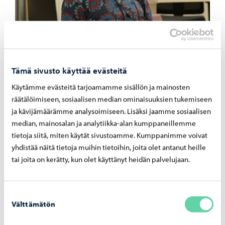
– Puolitoista vuotta sitten Linnankosken lukion
Tämä sivusto käyttää evästeitä
aikuislinjalta valmistui ylioppilas neljällä laudaturilla ja
kahdella eximialla ja pääsi valintakokeiden kautta
Käytämme evästeitä tarjoamamme sisällön ja mainosten
räätälöimiseen, sosiaalisen median ominaisuuksien tukemiseen
opiskelemaan Helsingin oikeustieteelliseen. Meillä on
ja kävijämäärämme analysoimiseen. Lisäksi jaamme sosiaalisen
monia tällaisia tarinoita, joissa lukio on avannut uuden
median, mainosalan ja analytiikka-alan kumppaneillemme
suunnan, Juntunen iloitsee.
tietoja siitä, miten käytät sivustoamme. Kumppanimme voivat
yhdistää näitä tietoja muihin tietoihin, joita olet antanut heille
tai joita on kerätty, kun olet käyttänyt heidän palvelujaan.
Koskaan ei ole liian myöhäistä
Suostumuksen
Aimo Törmänen, 69, aloitti lukio-opintonsa syksyllä 2025.
Välttämätön
valinta
– Olen palvellut suurimman osan elämästäni Porvoon