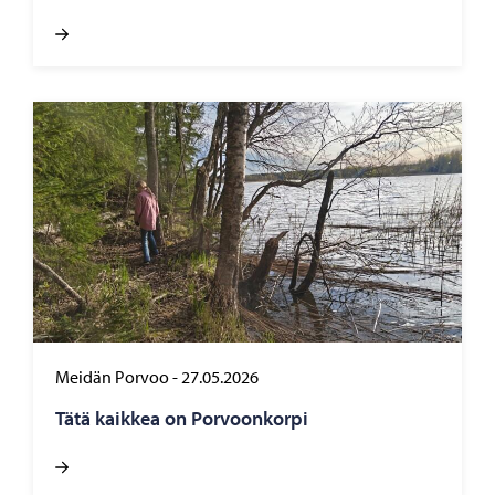
Meidän Porvoo
-
27.05.2026
Tätä kaik­kea on Por­voon­kor­pi