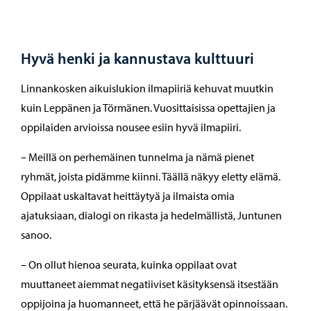
Hyvä henki ja kannustava kulttuuri
Linnankosken aikuislukion ilmapiiriä kehuvat muutkin
kuin Leppänen ja Törmänen. Vuosittaisissa opettajien ja
oppilaiden arvioissa nousee esiin hyvä ilmapiiri.
– Meillä on perhemäinen tunnelma ja nämä pienet
ryhmät, joista pidämme kiinni. Täällä näkyy eletty elämä.
Oppilaat uskaltavat heittäytyä ja ilmaista omia
ajatuksiaan, dialogi on rikasta ja hedelmällistä, Juntunen
sanoo.
– On ollut hienoa seurata, kuinka oppilaat ovat
muuttaneet aiemmat negatiiviset käsityksensä itsestään
oppijoina ja huomanneet, että he pärjäävät opinnoissaan.