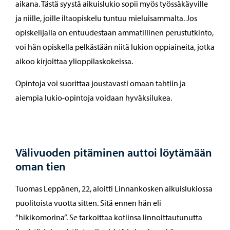
aikana. Tästä syystä aikuislukio sopii myös työssäkäyville
ja niille, joille iltaopiskelu tuntuu mieluisammalta. Jos
opiskelijalla on entuudestaan ammatillinen perustutkinto,
voi hän opiskella pelkästään niitä lukion oppiaineita, jotka
aikoo kirjoittaa ylioppilaskokeissa.
Opintoja voi suorittaa joustavasti omaan tahtiin ja
aiempia lukio-opintoja voidaan hyväksilukea.
Välivuoden pitäminen auttoi löytämään
oman tien
Tuomas Leppänen, 22, aloitti Linnankosken aikuislukiossa
puolitoista vuotta sitten. Sitä ennen hän eli
”hikikomorina”. Se tarkoittaa kotiinsa linnoittautunutta