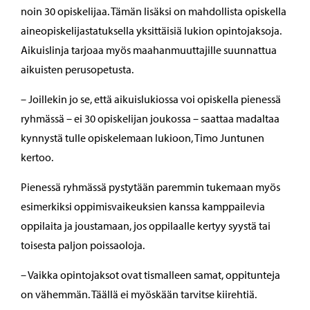
noin 30 opiskelijaa. Tämän lisäksi on mahdollista opiskella
aineopiskelijastatuksella yksittäisiä lukion opintojaksoja.
Aikuislinja tarjoaa myös maahanmuuttajille suunnattua
aikuisten perusopetusta.
– Joillekin jo se, että aikuislukiossa voi opiskella pienessä
ryhmässä – ei 30 opiskelijan joukossa – saattaa madaltaa
kynnystä tulle opiskelemaan lukioon, Timo Juntunen
kertoo.
Pienessä ryhmässä pystytään paremmin tukemaan myös
esimerkiksi oppimisvaikeuksien kanssa kamppailevia
oppilaita ja joustamaan, jos oppilaalle kertyy syystä tai
toisesta paljon poissaoloja.
– Vaikka opintojaksot ovat tismalleen samat, oppitunteja
on vähemmän. Täällä ei myöskään tarvitse kiirehtiä.