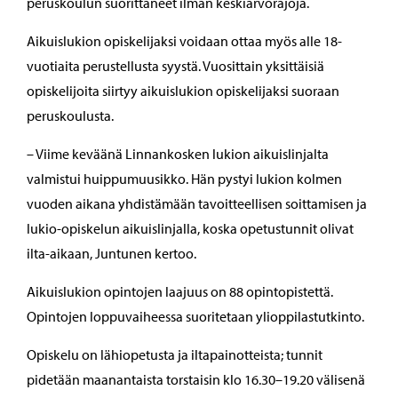
peruskoulun suorittaneet ilman keskiarvorajoja.
Aikuislukion opiskelijaksi voidaan ottaa myös alle 18-
vuotiaita perustellusta syystä. Vuosittain yksittäisiä
opiskelijoita siirtyy aikuislukion opiskelijaksi suoraan
peruskoulusta.
– Viime keväänä Linnankosken lukion aikuislinjalta
valmistui huippumuusikko. Hän pystyi lukion kolmen
vuoden aikana yhdistämään tavoitteellisen soittamisen ja
lukio-opiskelun aikuislinjalla, koska opetustunnit olivat
ilta-aikaan, Juntunen kertoo.
Aikuislukion opintojen laajuus on 88 opintopistettä.
Opintojen loppuvaiheessa suoritetaan ylioppilastutkinto.
Opiskelu on lähiopetusta ja iltapainotteista; tunnit
pidetään maanantaista torstaisin klo 16.30–19.20 välisenä