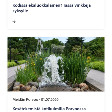
Ko­dis­sa eka­luok­ka­lai­nen? Tässä vink­ke­jä
syk­syl­le
Meidän Porvoo
-
01.07.2026
Ke­sä­te­ke­mis­tä ko­ti­kul­mil­la Por­voos­sa