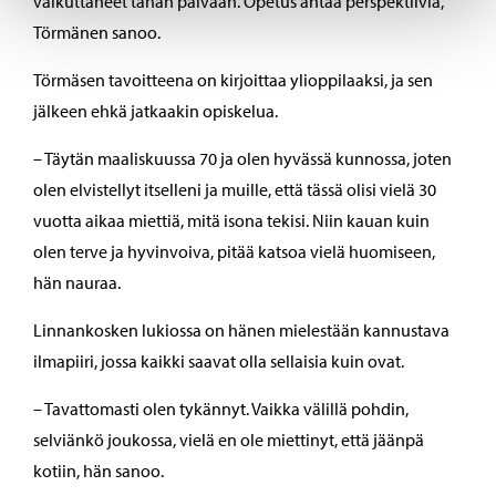
vaikuttaneet tähän päivään. Opetus antaa perspektiiviä,
Törmänen sanoo.
Törmäsen tavoitteena on kirjoittaa ylioppilaaksi, ja sen
jälkeen ehkä jatkaakin opiskelua.
– Täytän maaliskuussa 70 ja olen hyvässä kunnossa, joten
olen elvistellyt itselleni ja muille, että tässä olisi vielä 30
vuotta aikaa miettiä, mitä isona tekisi. Niin kauan kuin
olen terve ja hyvinvoiva, pitää katsoa vielä huomiseen,
hän nauraa.
Linnankosken lukiossa on hänen mielestään kannustava
ilmapiiri, jossa kaikki saavat olla sellaisia kuin ovat.
– Tavattomasti olen tykännyt. Vaikka välillä pohdin,
selviänkö joukossa, vielä en ole miettinyt, että jäänpä
kotiin, hän sanoo.