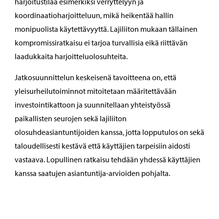
harjoitustilaa esimerkiksi verryttelyyn ja
koordinaatioharjoitteluun, mikä heikentää hallin
monipuolista käytettävyyttä. Lajiliiton mukaan tällainen
kompromissiratkaisu ei tarjoa turvallisia eikä riittävän
laadukkaita harjoitteluolosuhteita.
Jatkosuunnittelun keskeisenä tavoitteena on, että
yleisurheilutoiminnot mitoitetaan määritettävään
investointikattoon ja suunnitellaan yhteistyössä
paikallisten seurojen sekä lajiliiton
olosuhdeasiantuntijoiden kanssa, jotta lopputulos on sekä
taloudellisesti kestävä että käyttäjien tarpeisiin aidosti
vastaava. Lopullinen ratkaisu tehdään yhdessä käyttäjien
kanssa saatujen asiantuntija-arvioiden pohjalta.