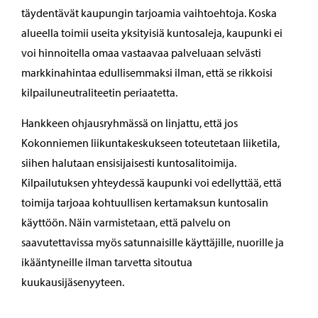
täydentävät kaupungin tarjoamia vaihtoehtoja. Koska
alueella toimii useita yksityisiä kuntosaleja, kaupunki ei
voi hinnoitella omaa vastaavaa palveluaan selvästi
markkinahintaa edullisemmaksi ilman, että se rikkoisi
kilpailuneutraliteetin periaatetta.
Hankkeen ohjausryhmässä on linjattu, että jos
Kokonniemen liikuntakeskukseen toteutetaan liiketila,
siihen halutaan ensisijaisesti kuntosalitoimija.
Kilpailutuksen yhteydessä kaupunki voi edellyttää, että
toimija tarjoaa kohtuullisen kertamaksun kuntosalin
käyttöön. Näin varmistetaan, että palvelu on
saavutettavissa myös satunnaisille käyttäjille, nuorille ja
ikääntyneille ilman tarvetta sitoutua
kuukausijäsenyyteen.