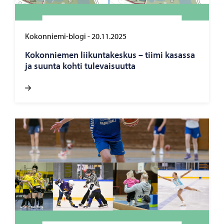
Kokonniemi-blogi
-
20.11.2025
Ko­kon­nie­men lii­kun­ta­kes­kus – tiimi ka­sas­sa
ja suun­ta kohti tu­le­vai­suut­ta