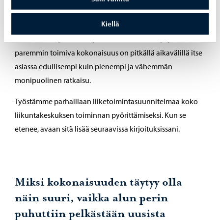
kestävyyttä. Merkittävä rooli on käyttöasteella,
Kiellä
energiatehokkuudella ja mahdollisuudella tuottaa
vuokratuottoja. Näistä syistä hieman suurempi ja
paremmin toimiva kokonaisuus on pitkällä aikavälillä itse
asiassa edullisempi kuin pienempi ja vähemmän
monipuolinen ratkaisu.
Työstämme parhaillaan liiketoimintasuunnitelmaa koko
liikuntakeskuksen toiminnan pyörittämiseksi. Kun se
etenee, avaan sitä lisää seuraavissa kirjoituksissani.
Miksi kokonaisuuden täytyy olla
näin suuri, vaikka alun perin
puhuttiin pelkästään uusista