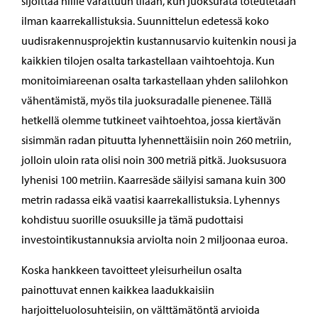
sijoittaa niille varattuun tilaan, kun juoksurata toteutetaan
ilman kaarrekallistuksia. Suunnittelun edetessä koko
uudisrakennusprojektin kustannusarvio kuitenkin nousi ja
kaikkien tilojen osalta tarkastellaan vaihtoehtoja. Kun
monitoimiareenan osalta tarkastellaan yhden salilohkon
vähentämistä, myös tila juoksuradalle pienenee. Tällä
hetkellä olemme tutkineet vaihtoehtoa, jossa kiertävän
sisimmän radan pituutta lyhennettäisiin noin 260 metriin,
jolloin uloin rata olisi noin 300 metriä pitkä. Juoksusuora
lyhenisi 100 metriin. Kaarresäde säilyisi samana kuin 300
metrin radassa eikä vaatisi kaarrekallistuksia. Lyhennys
kohdistuu suorille osuuksille ja tämä pudottaisi
investointikustannuksia arviolta noin 2 miljoonaa euroa.
Koska hankkeen tavoitteet yleisurheilun osalta
painottuvat ennen kaikkea laadukkaisiin
harjoitteluolosuhteisiin, on välttämätöntä arvioida