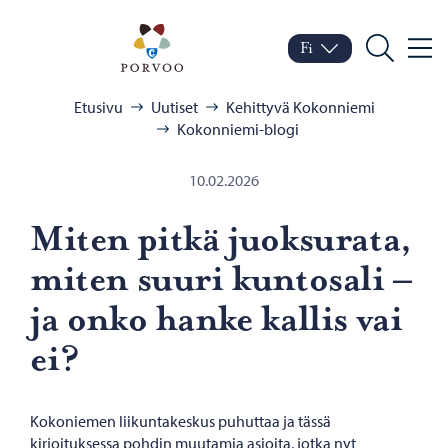
Siirry sisältöön
Porvoo – Siirry kotisivul
Fi
Valik
Vaihda kieltä
Nykyinen kieli: Suomi
Hae
Selaa:
Etusivu
Uutiset
Kehittyvä Kokonniemi
Kokonniemi-blogi
10.02.2026
Miten pitkä juok­su­ra­ta,
miten suuri kun­to­sa­li –
ja onko hanke kal­lis vai
ei?
Kokoniemen liikuntakeskus puhuttaa ja tässä
kirjoituksessa pohdin muutamia asioita, jotka nyt