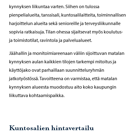
kynnyksen liikuntaa varten. Siihen on tulossa
pienpelialueita, tanssisali, kuntosalilaitteita, toiminnallisen
harjoittelun alueita sekä senioreille ja terveysliikunnalle
sopivia ratkaisuja. Tilan ohessa sijaitsevat myös koulutus-
ja toimistotilat, ravintola ja palvelualueet.
Jäähallin ja monitoimiareenaan väliin sijoittuvan matalan
kynnyksen aulan kaikkien tilojen tarkempi mitoitus ja
käyttöjako ovat parhaillaan suunnitteluryhmän
jatkotyöstössä. Tavoitteena on varmistaa, että matalan
kynnyksen alueesta muodostuu aito koko kaupungin
liikuttava kohtaamispaikka.
Kuntosalien hintavertailu