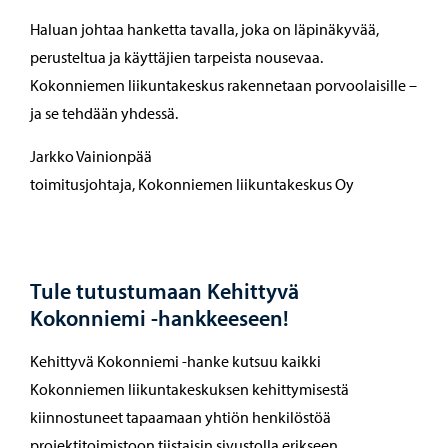
Haluan johtaa hanketta tavalla, joka on läpinäkyvää,
perusteltua ja käyttäjien tarpeista nousevaa.
Kokonniemen liikuntakeskus rakennetaan porvoolaisille –
ja se tehdään yhdessä.
Jarkko Vainionpää
toimitusjohtaja, Kokonniemen liikuntakeskus Oy
Tule tutustumaan Kehittyvä
Kokonniemi -hankkeeseen!
Kehittyvä Kokonniemi -hanke kutsuu kaikki
Kokonniemen liikuntakeskuksen kehittymisestä
kiinnostuneet tapaamaan yhtiön henkilöstöä
projektitoimistoon tiistaisin sivustolla erikseen