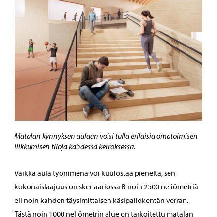
Matalan kynnyksen aulaan voisi tulla erilaisia omatoimisen
liikkumisen tiloja kahdessa kerroksessa.
Vaikka aula työnimenä voi kuulostaa pieneltä, sen
kokonaislaajuus on skenaariossa B noin 2500 neliömetriä
eli noin kahden täysimittaisen käsipallokentän verran.
Tästä noin 1000 neliömetrin alue on tarkoitettu matalan