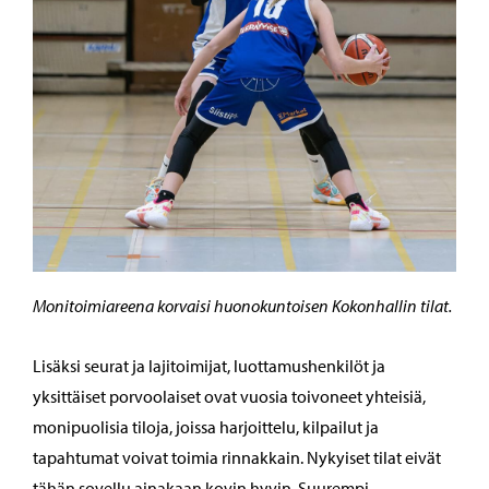
Monitoimiareena korvaisi huonokuntoisen Kokonhallin tilat.
Lisäksi seurat ja lajitoimijat, luottamushenkilöt ja
yksittäiset porvoolaiset ovat vuosia toivoneet yhteisiä,
monipuolisia tiloja, joissa harjoittelu, kilpailut ja
tapahtumat voivat toimia rinnakkain. Nykyiset tilat eivät
tähän sovellu ainakaan kovin hyvin. Suurempi