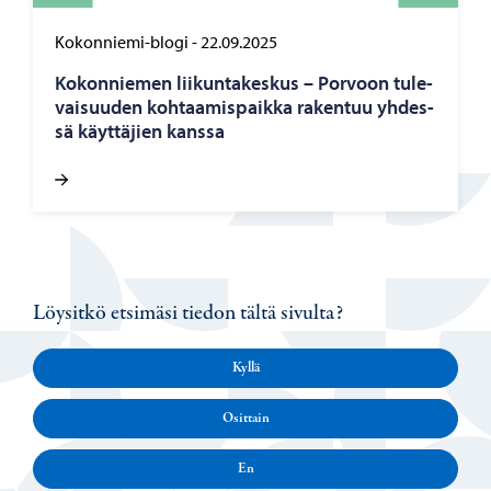
Kokonniemi-blogi
-
22.09.2025
Ko­kon­nie­men lii­kun­ta­kes­kus – Por­voon tu­le­
vai­suu­den koh­taa­mis­paik­ka ra­ken­tuu yh­des­
sä käyt­tä­jien kans­sa
Löysitkö etsimäsi tiedon tältä sivulta?
Kyllä
Osittain
En