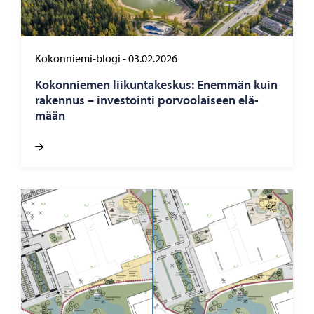
Kokonniemi-blogi
-
03.02.2026
Ko­kon­nie­men lii­kun­ta­kes­kus: Enem­män kuin
ra­ken­nus – in­ves­toin­ti por­voo­lai­seen elä­
mään