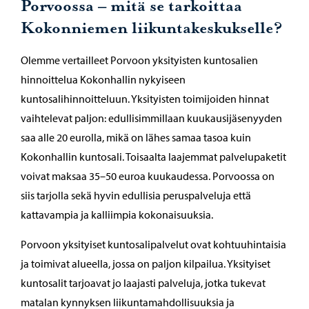
Porvoossa – mitä se tarkoittaa
Kokonniemen liikuntakeskukselle?
Olemme vertailleet Porvoon yksityisten kuntosalien
hinnoittelua Kokonhallin nykyiseen
kuntosalihinnoitteluun. Yksityisten toimijoiden hinnat
vaihtelevat paljon: edullisimmillaan kuukausijäsenyyden
saa alle 20 eurolla, mikä on lähes samaa tasoa kuin
Kokonhallin kuntosali. Toisaalta laajemmat palvelupaketit
voivat maksaa 35–50 euroa kuukaudessa. Porvoossa on
siis tarjolla sekä hyvin edullisia peruspalveluja että
kattavampia ja kalliimpia kokonaisuuksia.
Porvoon yksityiset kuntosalipalvelut ovat kohtuuhintaisia
ja toimivat alueella, jossa on paljon kilpailua. Yksityiset
kuntosalit tarjoavat jo laajasti palveluja, jotka tukevat
matalan kynnyksen liikuntamahdollisuuksia ja