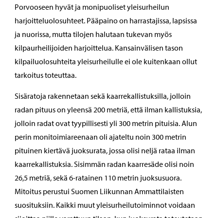
Porvooseen hyvät ja monipuoliset yleisurheilun
harjoitteluolosuhteet. Pääpaino on harrastajissa, lapsissa
ja nuorissa, mutta tilojen halutaan tukevan myös
kilpaurheilijoiden harjoittelua. Kansainvälisen tason
kilpailuolosuhteita yleisurheilulle ei ole kuitenkaan ollut
tarkoitus toteuttaa.
Sisäratoja rakennetaan sekä kaarrekallistuksilla, jolloin
radan pituus on yleensä 200 metriä, että ilman kallistuksia,
jolloin radat ovat tyypillisesti yli 300 metrin pituisia. Alun
perin monitoimiareenaan oli ajateltu noin 300 metrin
pituinen kiertävä juoksurata, jossa olisi neljä rataa ilman
kaarrekallistuksia. Sisimmän radan kaarresäde olisi noin
26,5 metriä, sekä 6-ratainen 110 metrin juoksusuora.
Mitoitus perustui Suomen Liikunnan Ammattilaisten
suosituksiin. Kaikki muut yleisurheilutoiminnot voidaan