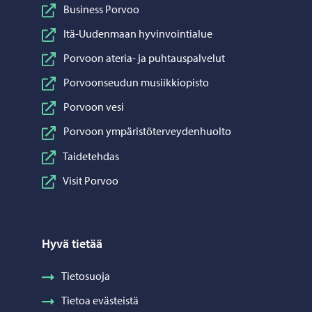
Business Porvoo
Itä-Uudenmaan hyvinvointialue
Porvoon ateria- ja puhtauspalvelut
Porvoonseudun musiikkiopisto
Porvoon vesi
Porvoon ympäristöterveydenhuolto
Taidetehdas
Visit Porvoo
Hyvä tietää
Tietosuoja
Tietoa evästeistä