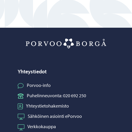
Porvoo – Siirr
Yhteystiedot
Porvoo-info
Puhelinneuvonta: 020 692 250
Yhteystietohakemisto
Sähköinen asiointi ePorvoo
Verkkokauppa