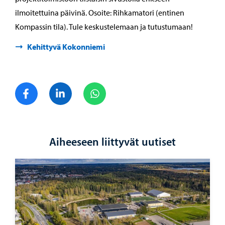
ilmoitettuina päivinä. Osoite: Rihkamatori (entinen
Kompassin tila). Tule keskustelemaan ja tutustumaan!
Kehittyvä Kokonniemi
Jaa Facebook
Jaa LinkedIn
Jaa WhatsApp
Aiheeseen liittyvät uutiset