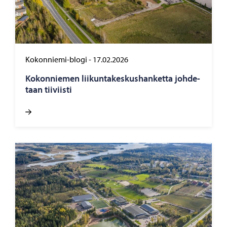
Kokonniemi-blogi
-
17.02.2026
Ko­kon­nie­men lii­kun­ta­kes­kus­han­ket­ta joh­de­
taan tii­viis­ti