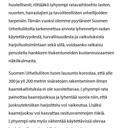
huolellisesti, riittääkö lyhyempi ratavaihtoehto lasten,
nuorten, harrastajien ja tavoitteellisten urheilijoiden
tarpeisiin. Tämän vuoksi olemme pyytäneet Suomen
Urheiluliitolta tarkennettua arviota lyhennetyn radan
käytettävyydestä, turvallisuudesta ja vaikutuksista
harjoitustoimintaan sekä siitä, voidaanko ratkaisu
perustella hankkeen tiukentuneiden kustannusraamien
näkökulmasta.
Suomen Urheiluliiton tuore lausunto korostaa, että alle
300 ja yli 200 metrin sisäratojen rakentaminen ilman
kaarrekallistuksia ei ole suositeltavaa. Lyhyempi rata
painottaa kaarrejuoksua ja lyhentää suoria niin, että
juoksutekniikan harjoittelu voi vaikeutua. Lisäksi
kaarrejuoksu voi kasvattaa rasitusvammojen riskiä.
Lyhyempi rata myös vähentää käytettävissä olevaa