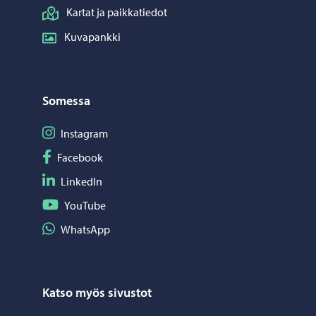
Kartat ja paikkatiedot
Kuvapankki
Somessa
Seuraa Instagram
Instagram
Seuraa Facebook
Facebook
Seuraa LinkedIn
LinkedIn
Seuraa YouTube
YouTube
Jaa WhatsApp
WhatsApp
Katso myös sivustot