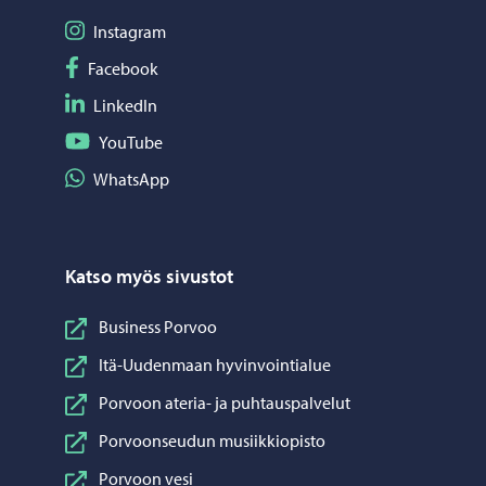
Seuraa Instagram
Instagram
Seuraa Facebook
Facebook
Seuraa LinkedIn
LinkedIn
Seuraa YouTube
YouTube
Jaa WhatsApp
WhatsApp
Katso myös sivustot
Business Porvoo
Itä-Uudenmaan hyvinvointialue
Porvoon ateria- ja puhtauspalvelut
Porvoonseudun musiikkiopisto
Porvoon vesi