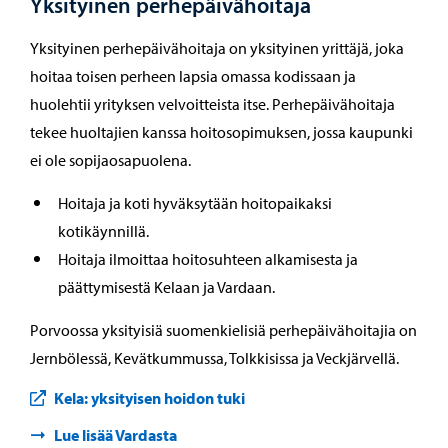
Yksityinen perhepäivähoitaja
Yksityinen perhepäivähoitaja on yksityinen yrittäjä, joka
hoitaa toisen perheen lapsia omassa kodissaan ja
huolehtii yrityksen velvoitteista itse. Perhepäivähoitaja
tekee huoltajien kanssa hoitosopimuksen, jossa kaupunki
ei ole sopijaosapuolena.
Hoitaja ja koti hyväksytään hoitopaikaksi
kotikäynnillä.
Hoitaja ilmoittaa hoitosuhteen alkamisesta ja
päättymisestä Kelaan ja Vardaan.
Porvoossa yksityisiä suomenkielisiä perhepäivähoitajia on
Jernbölessä, Kevätkummussa, Tolkkisissa ja Veckjärvellä.
Kela: yksityisen hoidon tuki
Lue lisää Vardasta