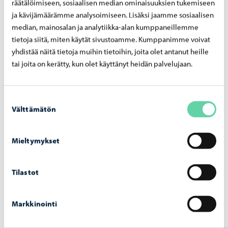
räätälöimiseen, sosiaalisen median ominaisuuksien tukemiseen
ja kävijämäärämme analysoimiseen. Lisäksi jaamme sosiaalisen
median, mainosalan ja analytiikka-alan kumppaneillemme
tietoja siitä, miten käytät sivustoamme. Kumppanimme voivat
Huomioi työnantajan velvoitteet
yhdistää näitä tietoja muihin tietoihin, joita olet antanut heille
tai joita on kerätty, kun olet käyttänyt heidän palvelujaan.
Perheen tulee suorittaa verokortin mukainen
ennakkopidätys maksamastaan palkasta. Kela
Suostumuksen
suorittaa ennakonpidätyksen hoitajalle
Välttämätön
valinta
maksamastaan yksityisen hoidon tuesta.
Sosiaaliturvamaksu suoritetaan lääninverovirastolle
Mieltymykset
ennakkopidätyksen yhteydessä.
Työnantajan on järjestettävä hoitajalle työntekijän
eläkevakuutus – TyEL sekä lakisääteinen
Tilastot
tapaturmavakuutus. Lisätietoja saa vakuutusyhtiöiltä
sekä Eläketurvakeskuksesta.
Markkinointi
Lisätietoja työnantajille verottajalta