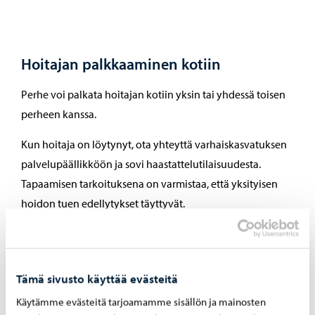
Hoitajan palkkaaminen kotiin
Perhe voi palkata hoitajan kotiin yksin tai yhdessä toisen
perheen kanssa.
Kun hoitaja on löytynyt, ota yhteyttä varhaiskasvatuksen
palvelupäällikköön ja sovi haastattelutilaisuudesta.
Tapaamisen tarkoituksena on varmistaa, että yksityisen
hoidon tuen edellytykset täyttyvät.
Perhe työnantajana tekee työntekijän kanssa
työsopimuksen.
Hoitaja ei voi olla saman talouden jäsen.
Tämä sivusto käyttää evästeitä
Jos hoitaja on ulkomaalainen, tulee työlupa-asiat
Käytämme evästeitä tarjoamamme sisällön ja mainosten
selvittää maahanmuuttoviranomaisten kanssa.