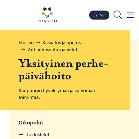
Siirry sisältöön
Porvoo – Siirry kotisivul
Fi
Valik
Vaihda kieltä
Nykyinen kieli: Suomi
Hae
Selaa:
Etusivu
Kasvatus ja opetus
Varhaiskasvatuspalvelut
Yk­si­tyi­nen per­he­
päi­vä­hoi­to
Kaupungin hyväksymää ja valvomaa
toimintaa.
Oikopolut
Tiedustelut