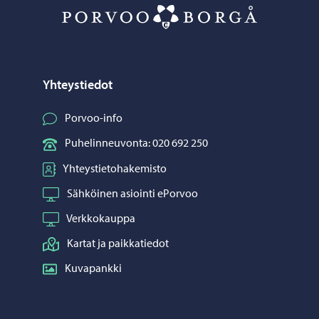
Porvoo – Siirr
Yhteystiedot
Porvoo-info
Puhelinneuvonta: 020 692 250
Yhteystietohakemisto
Sähköinen asiointi ePorvoo
Verkkokauppa
Kartat ja paikkatiedot
Kuvapankki