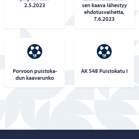
2.5.2023
sen kaava lä­hes­tyy
eh­do­tus­vai­het­ta,
7.6.2023
Por­voon puis­to­ka­
AK 548 Puis­to­ka­tu I
dun kaa­va­run­ko