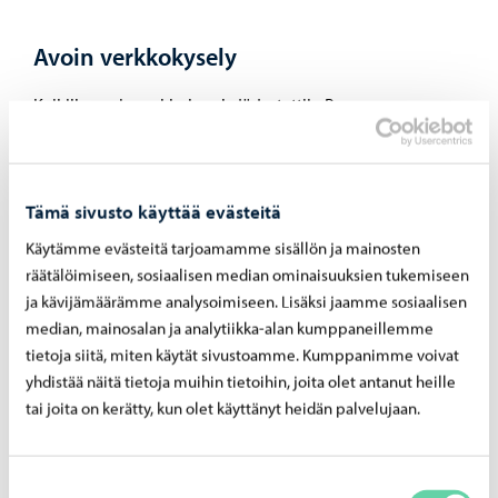
Avoin verkkokysely
Kaikille avoin verkkokysely järjestettiin Porvoon
kaupungin sivuilla 2.5.-18.5.2023. Kyselyyn saatiin 139
vastausta. Kyselyn tavoitteena oli testata osallistavan
seminaarin ja työryhmän suunnittelun kautta nousseita
Tämä sivusto käyttää evästeitä
ajatuksia, selvittää vastaajien toiveita koskien tulevaa
Käytämme evästeitä tarjoamamme sisällön ja mainosten
julkista taidetta sekä kerätä asukkaiden muistoja ja
räätälöimiseen, sosiaalisen median ominaisuuksien tukemiseen
tarinoita alueelta.
ja kävijämäärämme analysoimiseen. Lisäksi jaamme sosiaalisen
median, mainosalan ja analytiikka-alan kumppaneillemme
tietoja siitä, miten käytät sivustoamme. Kumppanimme voivat
yhdistää näitä tietoja muihin tietoihin, joita olet antanut heille
Porvoon päivät 10.6.2023
tai joita on kerätty, kun olet käyttänyt heidän palvelujaan.
Tavoitteena oli tavata eri ikäisiä porvoolaisia kasvotusten
Suostumuksen
ja kertoa tulevasta Porvoon puistokadun taideohjelmasta