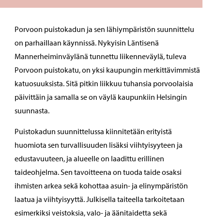
Porvoon puistokadun ja sen lähiympäristön suunnittelu
on parhaillaan käynnissä. Nykyisin Läntisenä
Mannerheiminväylänä tunnettu liikenneväylä, tuleva
Porvoon puistokatu, on yksi kaupungin merkittävimmistä
katuosuuksista. Sitä pitkin liikkuu tuhansia porvoolaisia
päivittäin ja samalla se on väylä kaupunkiin Helsingin
suunnasta.
Puistokadun suunnittelussa kiinnitetään erityistä
huomiota sen turvallisuuden lisäksi viihtyisyyteen ja
edustavuuteen, ja alueelle on laadittu erillinen
taideohjelma. Sen tavoitteena on tuoda taide osaksi
ihmisten arkea sekä kohottaa asuin- ja elinympäristön
laatua ja viihtyisyyttä. Julkisella taiteella tarkoitetaan
esimerkiksi veistoksia, valo- ja äänitaidetta sekä