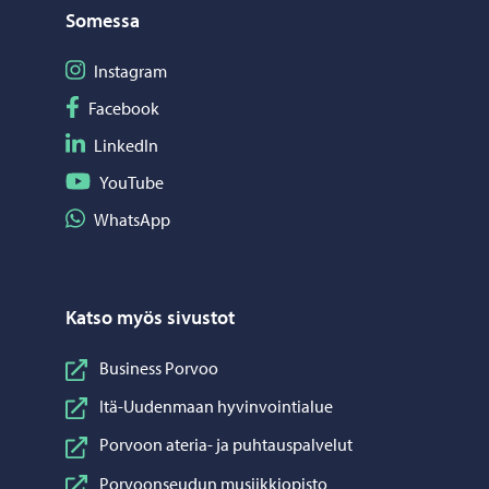
Somessa
Seuraa Instagram
Instagram
Seuraa Facebook
Facebook
Seuraa LinkedIn
LinkedIn
Seuraa YouTube
YouTube
Jaa WhatsApp
WhatsApp
Katso myös sivustot
Business Porvoo
Itä-Uudenmaan hyvinvointialue
Porvoon ateria- ja puhtauspalvelut
Porvoonseudun musiikkiopisto