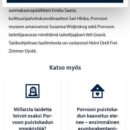
kaavoittajat Johannes Korpijaakko ja Pekka Mikkola,
asemakaavapäällikkö Emilia Saatsi,
kulttuuripalvelukoordinaattori Sari Hilska, Porvoon
museon amanuenssi Susanna Widjeskog sekä Porvoon
taiteilijaseuran nimittämä taiteilijajäsen Veli Granö.
Taideohjelman laatimisesta on vastannut Heini Orell Frei
Zimmer Oystä.
Katso myös
Mil­lais­ta tai­det­ta
Por­voon puis­to­ka­
toi­vot osak­si Por­
dun kaa­voi­tus ete­
voon puis­to­ka­dun
nee – en­sim­mäi­nen
ym­pä­ris­töä?
asun­to­ra­ken­ta­mi­