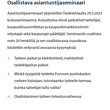
Osallistava asiantuntijaseminaari
Asiantuntijaseminaari järjestettiin Taidetehtaalla 29.3.2023
kutsuseminaarina. Kutsuttuina olivat paikalliset taiteilijat,
kaupunkisuunnittelun ja kaupunkimarkkinoinnin
edustajat sekä kaupungin päättäjät. Seminaariin osallistui
noin 20 henkilöä, ja sen osallistavassa osuudessa
käsiteltiin erityisesti seuraavia kysymyksiä:
Taiteen paikat ja kärkikohteet, mahdolliset
taidekilpailun paikat.
Minkä tyyppistä taidetta Porvoon puistokadun
varteen halutaan, toivotaanko taiteelle teemaa,
kuinka taiteilijat tulisi valita?
Osallistaminen taiteen toteutusvaiheessa.