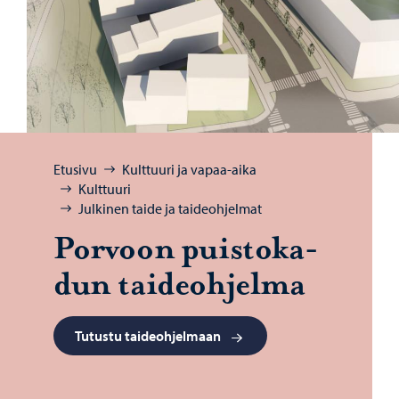
Selaa:
Etusivu
Kulttuuri ja vapaa-aika
Kulttuuri
Julkinen taide ja taideohjelmat
Por­voon puis­to­ka­
dun tai­deoh­jel­ma
Tutustu taideohjelmaan