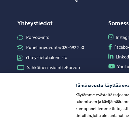
Yhteystiedot
Somess
Seuraa I
Porvoo-info
Instag
Seuraa F
Facebo
Puhelinneuvonta: 020 692 250
Seuraa L
Linked
Yhteystietohakemisto
Seuraa Y
YouT
Sähköinen asiointi ePorvoo
Jaa What
Whats
Verkkokauppa
Tämä sivusto käyttää evä
Kartat ja paikkatiedot
Käytämme evästeitä tarjoama
Kuvapankki
tukemiseen ja kävijämäärämme
kumppaneillemme tietoja siit
tietoihin, joita olet antanut h