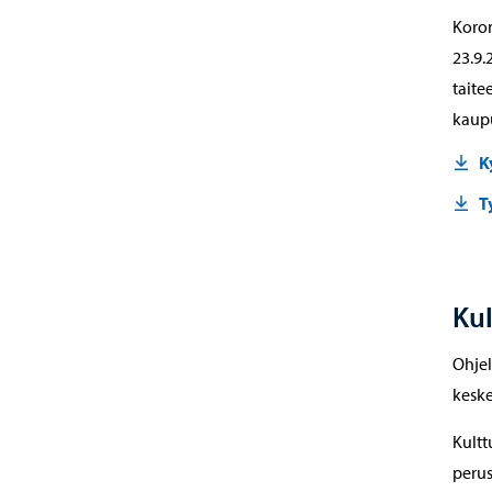
Koron
23.9.
taite
kaupu
K
T
Kul
Ohjel
keske
Kultt
perus