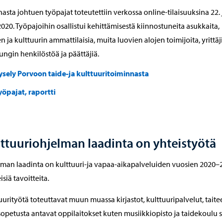
asta johtuen työpajat toteutettiin verkossa online-tilaisuuksina 22. 
2020. Työpajoihin osallistui kehittämisestä kiinnostuneita asukkaita,
en ja kulttuurin ammattilaisia, muita luovien alojen toimijoita, yrittäj
ngin henkilöstöä ja päättäjiä.
ysely Porvoon taide-ja kulttuuritoiminnasta
yöpajat, raportti
ttuuriohjelman laadinta on yhteistyötä
man laadinta on kulttuuri-ja vapaa-aikapalveluiden vuosien 2020–
isiä tavoitteita.
uurityötä toteuttavat muun muassa kirjastot, kulttuuripalvelut, taite
opetusta antavat oppilaitokset kuten musiikkiopisto ja taidekoulu 