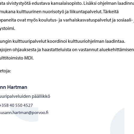
ta sivistystyötä edustava kansalaisopisto. Lisäksi ohjelman laadinn
mukana kulttuurinen nuorisotyö ja liikuntapalvelut. Tärkeitä
aneita ovat myös koulutus- ja varhaiskasvatuspalvelut ja sosiaali- 
ystoimi.
ngin kulttuuripalvelut koordinoi kulttuuriohjelman laadintaa.
jojen ohjauksesta ja haastatteluista on vastannut aluekehittämisen
lttitoimisto MDI.
etoja:
ann Hartman
uuripalveluiden päällikkö
+358 40 550 4527
susann.hartman@porvoo.fi