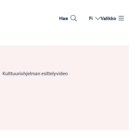
Hae
Fi
Valikko
Vaihda kieltä
Nykyinen kieli: Suomi
Kulttuuriohjelman esittelyvideo