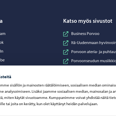
a
Katso myös sivustot
nstagram
ram
Business Porvoo
acebook
ok
Itä-Uudenmaan hyvinvoin
inkedIn
In
Porvoon ateria- ja puhtau
ouTube
ube
Porvoonseudun musiikkio
sApp
App
Porvoon vesi
steitä
Porvoon ympäristöterve
mme sisällön ja mainosten räätälöimiseen, sosiaalisen median ominais
Taidetehdas
 analysoimiseen. Lisäksi jaamme sosiaalisen median, mainosalan ja an
Visit Porvoo
ä, miten käytät sivustoamme. Kumppanimme voivat yhdistää näitä tiet
eille tai joita on kerätty, kun olet käyttänyt heidän palvelujaan.