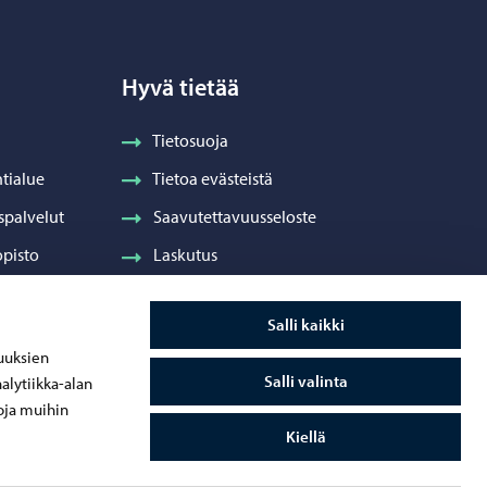
Hyvä tietää
Tietosuoja
tialue
Tietoa evästeistä
spalvelut
Saavutettavuusseloste
pisto
Laskutus
Visuaalinen ilme ja vaakuna
Salli kaikki
ydenhuolto
uuksien
Salli valinta
alytiikka-alan
oja muihin
Kiellä