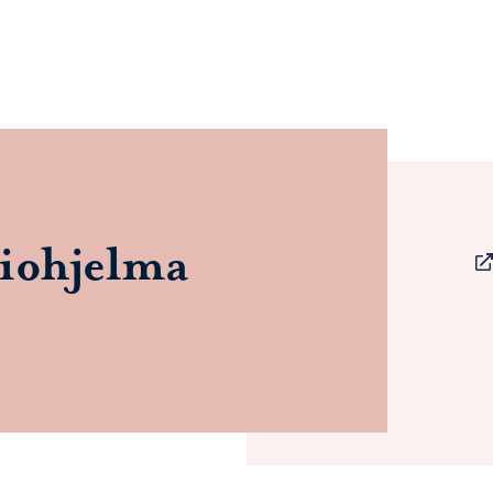
ioh­jel­ma