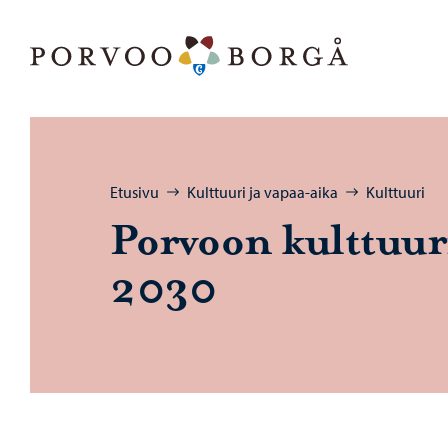
Siirry sisältöön
Porvoo – Siirry kotisivulle
Selaa:
Etusivu
Kulttuuri ja vapaa-aika
Kulttuuri
Por­voon kult­tuu­r
2030