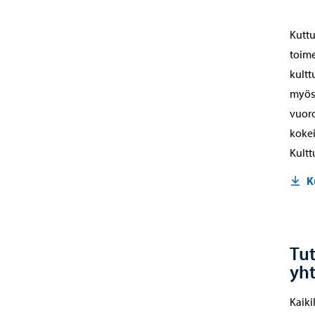
Kuttu
toime
kultt
myös 
vuoro
kokei
Kultt
K
Tut
yh
Kaiki