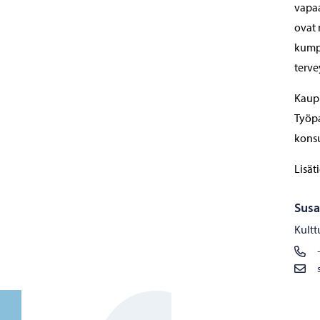
vapaa
ovat 
kumpp
terve
Kaupu
Työpa
konsu
Lisäti
Sus
Kultt