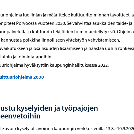
uriohjelma luo linjan ja määrittelee kulttuuritoiminnan tavoitteet ja
npiteet Porvoossa vuoteen 2030. Se vahvistaa asukkaiden taide- ja
uuripalveluita ja kulttuurin tekijöiden toimintaedellytyksiä. Ohjelma
kannustaa poikkihallinnolliseen yhteistyön vahvistamiseen,
vaikutukseen ja osallisuuden lisäämiseen ja haastaa uusiin rohkeisi
luihin ja toimintatapoihin.
uuriohjelma hyväksyttiin kaupunginhallituksessa 2022.
ulttuuriohjelma 2030
ustu kyselyiden ja työpajojen
teenvetoihin
lle avoin kysely oli avoinna kaupungin verkkosivuilla 13.8.–10.9.202