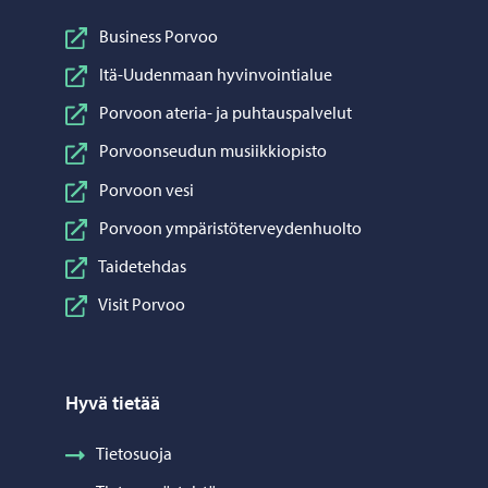
Business Porvoo
Itä-Uudenmaan hyvinvointialue
Porvoon ateria- ja puhtauspalvelut
Porvoonseudun musiikkiopisto
Porvoon vesi
Porvoon ympäristöterveydenhuolto
Taidetehdas
Visit Porvoo
Hyvä tietää
Tietosuoja