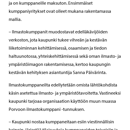
ja on kumppaneille maksuton. Ensimmäiset
kumppaniyritykset ovat olleet mukana rakentamassa
mallia.
– Ilmastokumppanit muodostavat edelläkävijöiden
verkoston, jota kaupunki tukee vihreän ja kestävän
liiketoiminnan kehittämisessä, osaamisen ja tiedon
haltuunotossa, yhteiskehittämisessä sekä oman ilmasto- ja
ympäristöimagon rakentamisessa, kertoo kaupungin
kestävän kehityksen asiantuntija Sanna Päivärinta.
Ilmastokumppaneilta edellytetään omista lähtökohdista
käsin asetettua ilmasto- ja ympäristötavoitetta. Vastineeksi
kaupunki tarjoaa organisaation käyttöön muun muassa
Porvoon ilmastokumppani -tunnuksen.
– Kaupunki nostaa kumppaneitaan esiin viestinnällisin
keinoin, järjestää tilaisuuksia kumppaneiden toiveisiin ja