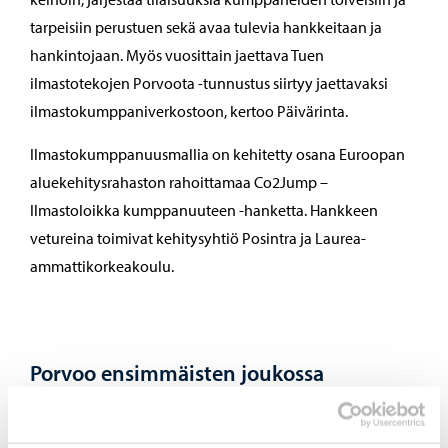
tarpeisiin perustuen sekä avaa tulevia hankkeitaan ja
hankintojaan. Myös vuosittain jaettava Tuen
ilmastotekojen Porvoota -tunnustus siirtyy jaettavaksi
ilmastokumppaniverkostoon, kertoo Päivärinta.
Ilmastokumppanuusmallia on kehitetty osana Euroopan
aluekehitysrahaston rahoittamaa Co2Jump –
Ilmastoloikka kumppanuuteen -hanketta. Hankkeen
vetureina toimivat kehitysyhtiö Posintra ja Laurea-
ammattikorkeakoulu.
Porvoo ensimmäisten joukossa
kiertotalouden green dealiin
Kaupunginhallitus päätti kokouksessaan 20. toukokuuta