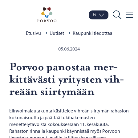
Siirry sisältöön
Porvoo – Siirry kotisivul
Fi
Valik
Vaihda kieltä
Nykyinen kieli: Suomi
Hae
Selaa:
Etusivu
Uutiset
Kaupunki tiedottaa
05.06.2024
Por­voo pa­nos­taa mer­
kit­tä­väs­ti yri­tys­ten vih­
re­ään siir­ty­mään
Elinvoimalautakunta käsittelee vihreän siirtymän rahaston
kokonaisuutta ja päättää tukihakemusten
menettelytavoista kokouksessaan 11. kesäkuuta.
Rahaston rinnalla kaupunki käynnistää myös Porvoon
ilmastokumppanit -mallin ja liittyy kansalliseen