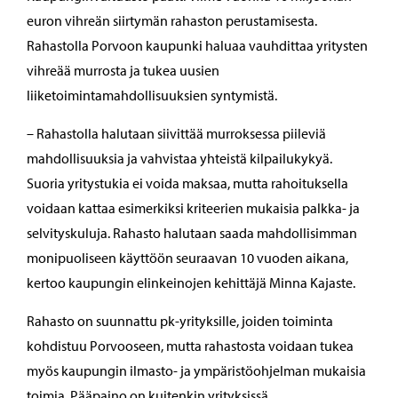
euron vihreän siirtymän rahaston perustamisesta.
Rahastolla Porvoon kaupunki haluaa vauhdittaa yritysten
vihreää murrosta ja tukea uusien
liiketoimintamahdollisuuksien syntymistä.
– Rahastolla halutaan siivittää murroksessa piileviä
mahdollisuuksia ja vahvistaa yhteistä kilpailukykyä.
Suoria yritystukia ei voida maksaa, mutta rahoituksella
voidaan kattaa esimerkiksi kriteerien mukaisia palkka- ja
selvityskuluja. Rahasto halutaan saada mahdollisimman
monipuoliseen käyttöön seuraavan 10 vuoden aikana,
kertoo kaupungin elinkeinojen kehittäjä Minna Kajaste.
Rahasto on suunnattu pk-yrityksille, joiden toiminta
kohdistuu Porvooseen, mutta rahastosta voidaan tukea
myös kaupungin ilmasto- ja ympäristöohjelman mukaisia
toimia. Pääpaino on kuitenkin yrityksissä.