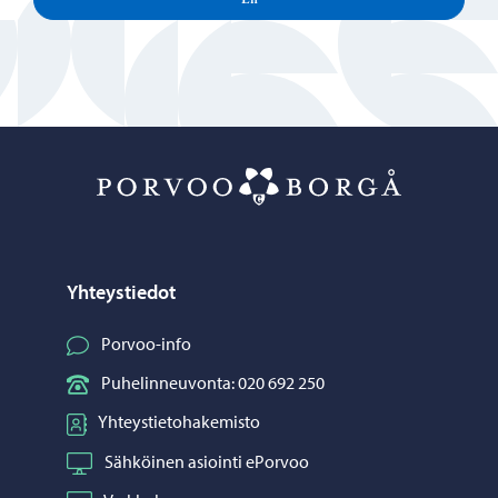
En
Porvoo – Siirr
Yhteystiedot
Porvoo-info
Puhelinneuvonta: 020 692 250
Yhteystietohakemisto
Sähköinen asiointi ePorvoo