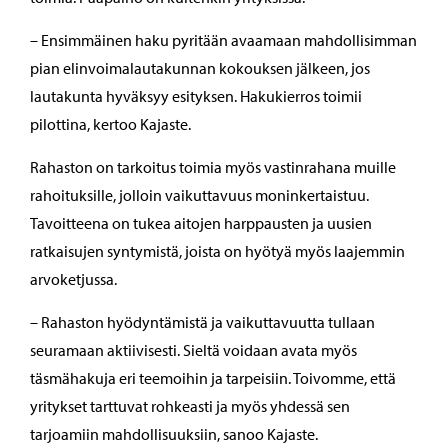
– Ensimmäinen haku pyritään avaamaan mahdollisimman
pian elinvoimalautakunnan kokouksen jälkeen, jos
lautakunta hyväksyy esityksen. Hakukierros toimii
pilottina, kertoo Kajaste.
Rahaston on tarkoitus toimia myös vastinrahana muille
rahoituksille, jolloin vaikuttavuus moninkertaistuu.
Tavoitteena on tukea aitojen harppausten ja uusien
ratkaisujen syntymistä, joista on hyötyä myös laajemmin
arvoketjussa.
– Rahaston hyödyntämistä ja vaikuttavuutta tullaan
seuramaan aktiivisesti. Sieltä voidaan avata myös
täsmähakuja eri teemoihin ja tarpeisiin. Toivomme, että
yritykset tarttuvat rohkeasti ja myös yhdessä sen
tarjoamiin mahdollisuuksiin, sanoo Kajaste.