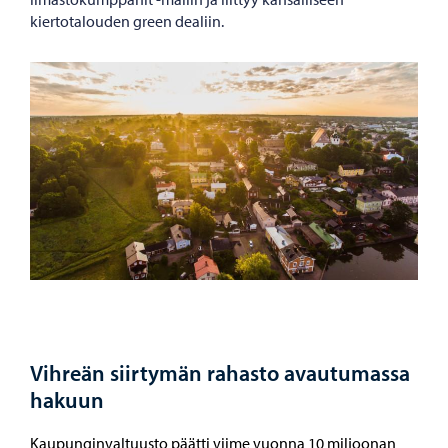
kiertotalouden green dealiin.
Vihreän siirtymän rahasto avautumassa
hakuun
Kaupunginvaltuusto päätti viime vuonna 10 miljoonan