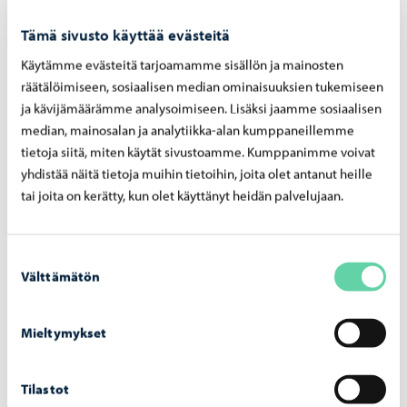
2024 ne tavoitteet ja toimenpiteet, joilla kaupunki etenee
Tämä sivusto käyttää evästeitä
kohti ympäristöministeriön sekä työ- ja
Käytämme evästeitä tarjoamamme sisällön ja mainosten
elinkeinoministeriön luotsaamaa kansallista
räätälöimiseen, sosiaalisen median ominaisuuksien tukemiseen
kiertotalouden green dealiä.
ja kävijämäärämme analysoimiseen. Lisäksi jaamme sosiaalisen
median, mainosalan ja analytiikka-alan kumppaneillemme
– Rakennettu ympäristö ja siihen liittyvä kiertotalous ovat
tietoja siitä, miten käytät sivustoamme. Kumppanimme voivat
lähtökohta kaupungin kestävälle kasvulle. Kaupungin
yhdistää näitä tietoja muihin tietoihin, joita olet antanut heille
sitoumus kohdistuukin maamassojen kiertotalouteen sekä
tai joita on kerätty, kun olet käyttänyt heidän palvelujaan.
kaupungin tilojen monipuoliseen hyödyntämiseen ja
siten myös tilojen käyttöasteen nostamiseen, kertoo
Suostumuksen
Päivärinta.
Välttämätön
valinta
Seuraavassa vaiheessa tutkijoista koostuva tieteellinen
arviointiryhmä arvioi kaupungin sitoumusta suhteessa
Mieltymykset
kansallisiin tavoitteisiin. Arviointiryhmän suositusten
pohjalta ministeriöt joko hyväksyvät tai hylkäävät
Tilastot
kaupungin sitoumuksen tai ehdottavat sitoumukseen