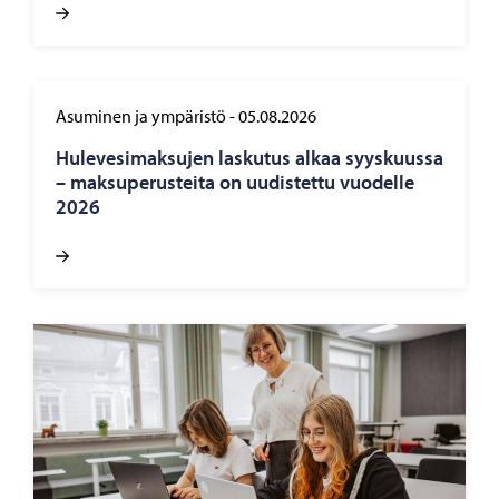
Asuminen ja ympäristö
-
05.08.2026
Hu­le­ve­si­mak­su­jen las­ku­tus alkaa syys­kuus­sa
– mak­su­pe­rus­tei­ta on uu­dis­tet­tu vuo­del­le
2026