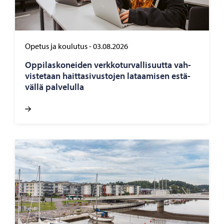
Opetus ja koulutus
-
03.08.2026
Op­pi­las­ko­nei­den verk­ko­tur­val­li­suut­ta vah­
vis­te­taan hait­ta­si­vus­to­jen la­taa­mi­sen es­tä­
väl­lä pal­ve­lul­la