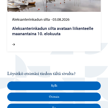
Aleksanterinkadun silta
-
03.08.2026
Alek­san­te­rin­ka­dun silta ava­taan lii­ken­teel­le
maa­nan­tai­na 10. elo­kuu­ta
Löysitkö etsimäsi tiedon tältä sivulta?
Kyllä
Osittain