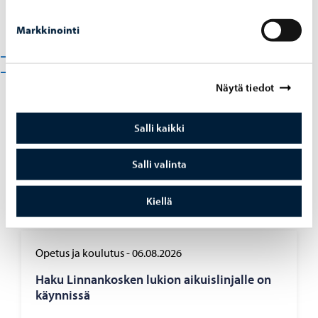
täydennyksiä.
Markkinointi
Lisätietoja
CO2Jump
Näytä tiedot
Salli kaikki
Jaa Facebook
Jaa LinkedIn
Jaa WhatsApp
Salli valinta
Kiellä
Aiheeseen liittyvät uutiset
Opetus ja koulutus
-
06.08.2026
Haku Lin­nan­kos­ken lu­kion ai­kuis­lin­jal­le on
käyn­nis­sä