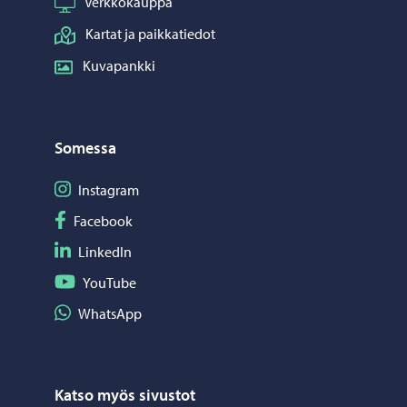
Verkkokauppa
Kartat ja paikkatiedot
Kuvapankki
Somessa
Seuraa Instagram
Instagram
Seuraa Facebook
Facebook
Seuraa LinkedIn
LinkedIn
Seuraa YouTube
YouTube
Jaa WhatsApp
WhatsApp
Katso myös sivustot