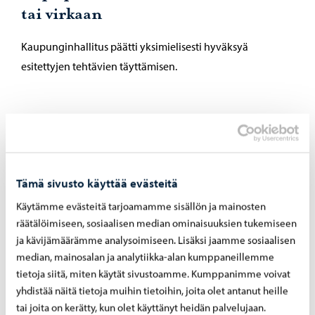
tai virkaan
Kaupunginhallitus päätti yksimielisesti hyväksyä
esitettyjen tehtävien täyttämisen.
Muut asiat
Muut asiat kaupunginhallitus päätti yksimielisesti
Tämä sivusto käyttää evästeitä
esitysten mukaisesti.
Käytämme evästeitä tarjoamamme sisällön ja mainosten
Kaupunginhallituksen esityslista
räätälöimiseen, sosiaalisen median ominaisuuksien tukemiseen
ja kävijämäärämme analysoimiseen. Lisäksi jaamme sosiaalisen
median, mainosalan ja analytiikka-alan kumppaneillemme
tietoja siitä, miten käytät sivustoamme. Kumppanimme voivat
Jaa Facebook
Jaa LinkedIn
Jaa WhatsApp
yhdistää näitä tietoja muihin tietoihin, joita olet antanut heille
tai joita on kerätty, kun olet käyttänyt heidän palvelujaan.