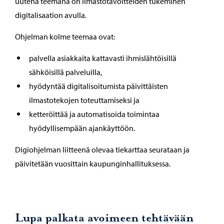
uutena teemana on ilmastotavoitteiden tukeminen
digitalisaation avulla.
Ohjelman kolme teemaa ovat:
palvella asiakkaita kattavasti ihmislähtöisillä
sähköisillä palveluilla,
hyödyntää digitalisoitumista päivittäisten
ilmastotekojen toteuttamiseksi ja
ketteröittää ja automatisoida toimintaa
hyödyllisempään ajankäyttöön.
Digiohjelman liitteenä olevaa tiekarttaa seurataan ja
päivitetään vuosittain kaupunginhallituksessa.
Lupa palkata avoimeen tehtävään