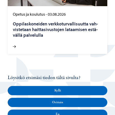
Opetus ja koulutus
-
03.08.2026
Op­pi­las­ko­nei­den verk­ko­tur­val­li­suut­ta vah­
vis­te­taan hait­ta­si­vus­to­jen la­taa­mi­sen es­tä­
väl­lä pal­ve­lul­la
Löysitkö etsimäsi tiedon tältä sivulta?
Kyllä
Osittain
En