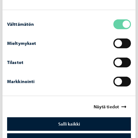
Aiheeseen liittyvät uutiset
Suostumuksen
Välttämätön
valinta
Kaupunki tiedottaa
-
07.08.2026
Mieltymykset
Kump­pa­nuus­ha­ku auki jo elo­kuus­sa – uu­te­
na muo­to­na yl­lä­pi­to­kump­pa­nuus
Tilastot
Markkinointi
Opetus ja koulutus
-
06.08.2026
Näytä tiedot
Haku Lin­nan­kos­ken lu­kion ai­kuis­lin­jal­le on
käyn­nis­sä
Salli kaikki