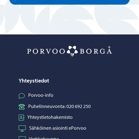
Porvoo – Siirr
Yhteystiedot
Porvoo-info
Puhelinneuvonta: 020 692 250
Yhteystietohakemisto
Sähköinen asiointi ePorvoo
Verkkokauppa