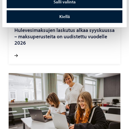
Salli valinta
Kiellä
Asuminen ja ympäristö
-
05.08.2026
Hu­le­ve­si­mak­su­jen las­ku­tus alkaa syys­kuus­sa
– mak­su­pe­rus­tei­ta on uu­dis­tet­tu vuo­del­le
2026