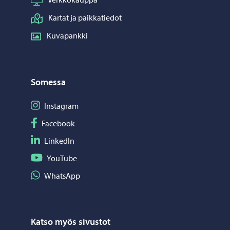
Kartat ja paikkatiedot
Kuvapankki
Somessa
Seuraa Instagram
Instagram
Seuraa Facebook
Facebook
Seuraa LinkedIn
LinkedIn
Seuraa YouTube
YouTube
Jaa WhatsApp
WhatsApp
Katso myös sivustot