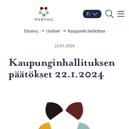
Siirry sisältöön
Porvoo – Siirry kotisivul
Fi
Valik
Vaihda kieltä
Nykyinen kieli: Suomi
Hae
Selaa:
Etusivu
Uutiset
Kaupunki tiedottaa
22.01.2024
Kau­pun­gin­hal­li­tuk­sen
pää­tök­set 22.1.2024