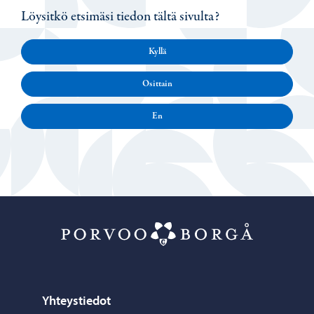
Löysitkö etsimäsi tiedon tältä sivulta?
Kyllä
Osittain
En
Porvoo – Siirr
Yhteystiedot