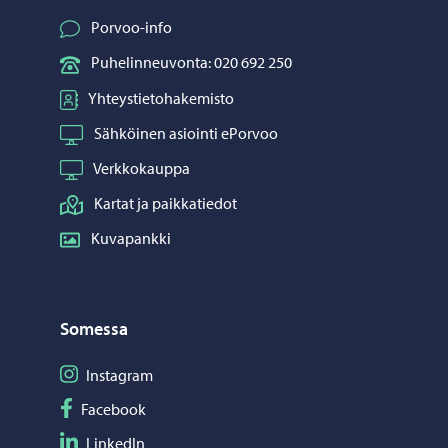
Porvoo-info
Puhelinneuvonta: 020 692 250
Yhteystietohakemisto
Sähköinen asiointi ePorvoo
Verkkokauppa
Kartat ja paikkatiedot
Kuvapankki
Somessa
Seuraa Instagram
Instagram
Seuraa Facebook
Facebook
Seuraa LinkedIn
LinkedIn