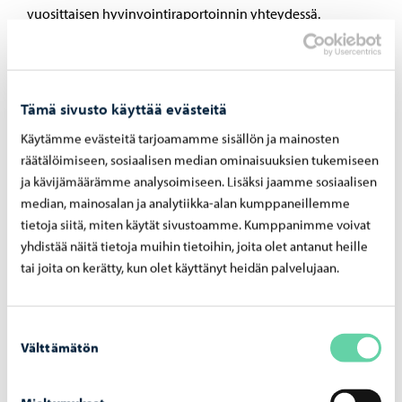
vuosittaisen hyvinvointiraportoinnin yhteydessä.
Riitta Ahonen esitti, Tapio Eskolan ja Leo Kylätaskun
kannattamana, että asia palautetaan uudelleen
valmisteltavaksi. Esitys hävisi äänestyksen.
Tämä sivusto käyttää evästeitä
Äänestystulos
Käytämme evästeitä tarjoamamme sisällön ja mainosten
räätälöimiseen, sosiaalisen median ominaisuuksien tukemiseen
ja kävijämäärämme analysoimiseen. Lisäksi jaamme sosiaalisen
median, mainosalan ja analytiikka-alan kumppaneillemme
tietoja siitä, miten käytät sivustoamme. Kumppanimme voivat
Kaupunginjohtajan valitseminen
yhdistää näitä tietoja muihin tietoihin, joita olet antanut heille
tai joita on kerätty, kun olet käyttänyt heidän palvelujaan.
Kaupunginvaltuusto päätti äänestyksen jälkeen valita
Porvoon kaupunginjohtajaksi osastopäällikkö/ylijohtaja,
kauppatieteiden maisteri Jani Pitkäniemen seitsemän
Suostumuksen
Välttämätön
vuoden määräajaksi.
valinta
Valintaa ei voitu tehdä yksimielisesti, joten asiasta