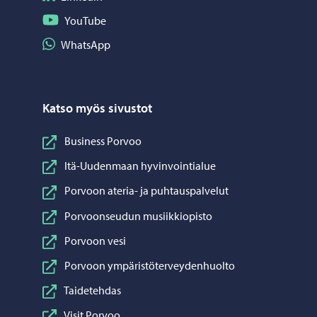
Seuraa YouTube
YouTube
Jaa WhatsApp
WhatsApp
Katso myös sivustot
Business Porvoo
Itä-Uudenmaan hyvinvointialue
Porvoon ateria- ja puhtauspalvelut
Porvoonseudun musiikkiopisto
Porvoon vesi
Porvoon ympäristöterveydenhuolto
Taidetehdas
Visit Porvoo