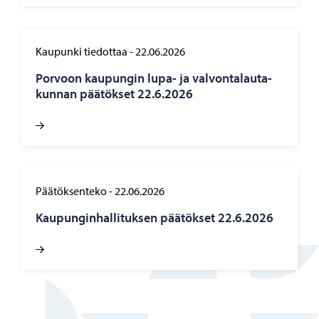
Kaupunki tiedottaa
-
22.06.2026
Por­voon kau­pun­gin lupa- ja val­von­ta­lau­ta­
kun­nan pää­tök­set 22.6.2026
Päätöksenteko
-
22.06.2026
Kau­pun­gin­hal­li­tuk­sen pää­tök­set 22.6.2026