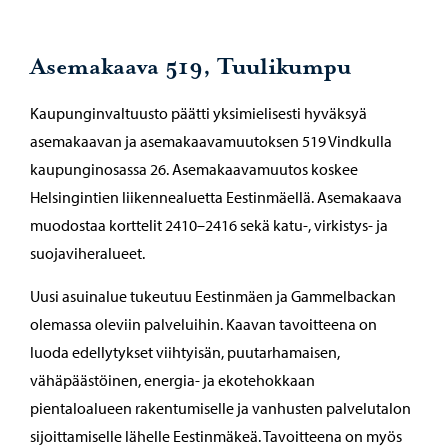
Asemakaava 519, Tuulikumpu
Kaupunginvaltuusto päätti yksimielisesti hyväksyä
asemakaavan ja asemakaavamuutoksen 519 Vindkulla
kaupunginosassa 26. Asemakaavamuutos koskee
Helsingintien liikennealuetta Eestinmäellä. Asemakaava
muodostaa korttelit 2410–2416 sekä katu-, virkistys- ja
suojaviheralueet.
Uusi asuinalue tukeutuu Eestinmäen ja Gammelbackan
olemassa oleviin palveluihin. Kaavan tavoitteena on
luoda edellytykset viihtyisän, puutarhamaisen,
vähäpäästöinen, energia- ja ekotehokkaan
pientaloalueen rakentumiselle ja vanhusten palvelutalon
sijoittamiselle lähelle Eestinmäkeä. Tavoitteena on myös