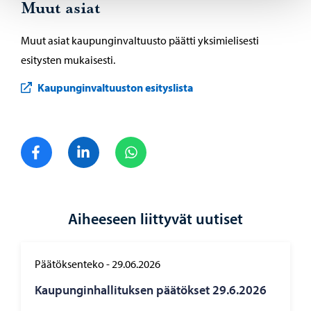
Muut asiat
Muut asiat kaupunginvaltuusto päätti yksimielisesti
esitysten mukaisesti.
Kaupunginvaltuuston esityslista
Jaa Facebook
Jaa LinkedIn
Jaa WhatsApp
Aiheeseen liittyvät uutiset
Päätöksenteko
-
29.06.2026
Kau­pun­gin­hal­li­tuk­sen pää­tök­set 29.6.2026