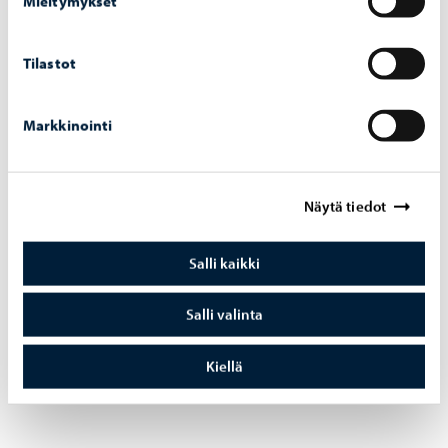
Mieltymykset
äänestettiin kaikkien virkaa hakeneiden kesken. Äänestys
suoritettiin suljetuin lipuin.
Tilastot
Äänestyksessä äänet jakautuvat seuraavasti: Jani
Pitkäniemi 38 ääntä, Robert Nyman 9 ääntä, Henrik Rainio
Markkinointi
2 ääntä, tyhjää 1 ääni.
Näytä tiedot
Valtuustoaloitteet
Salli kaikki
Silja Metsola ilmoitti Hilkka-Leena Oravan poissaollessa,
Salli valinta
että aloite ”Porvoon koulujen ja varhaiskasvatuksen
hävikkiruoka myyntiin” poistetaan.
Kiellä