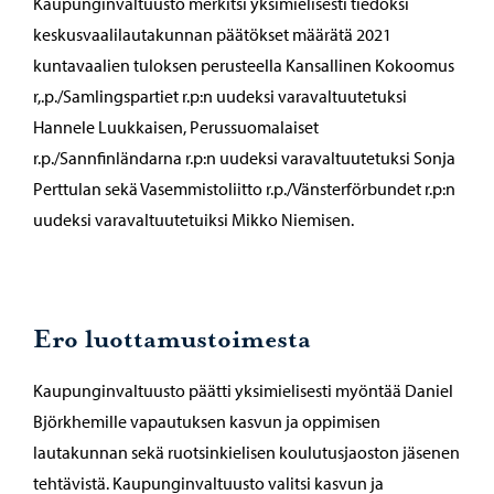
Kaupunginvaltuusto merkitsi yksimielisesti tiedoksi
keskusvaalilautakunnan päätökset määrätä 2021
kuntavaalien tuloksen perusteella Kansallinen Kokoomus
r,.p./Samlingspartiet r.p:n uudeksi varavaltuutetuksi
Hannele Luukkaisen, Perussuomalaiset
r.p./Sannfinländarna r.p:n uudeksi varavaltuutetuksi Sonja
Perttulan sekä Vasemmistoliitto r.p./Vänsterförbundet r.p:n
uudeksi varavaltuutetuiksi Mikko Niemisen.
Ero luottamustoimesta
Kaupunginvaltuusto päätti yksimielisesti myöntää Daniel
Björkhemille vapautuksen kasvun ja oppimisen
lautakunnan sekä ruotsinkielisen koulutusjaoston jäsenen
tehtävistä. Kaupunginvaltuusto valitsi kasvun ja