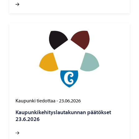
Kaupunki tiedottaa
-
23.06.2026
Kau­pun­ki­ke­hi­tys­lau­ta­kun­nan pää­tök­set
23.6.2026