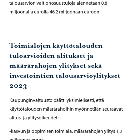
talousarvion valtionosuustuloja alennetaan 0,8
miljoonalla eurolla 46,2 miljoonaan euroon.
Toimialojen käyttötalouden
tuloarvioiden alitukset ja
määrärahojen ylitykset sekä
investointien talousarvioylitykset
2023
Kaupunginvaltuusto päätti yksimielisesti, että
käyttötalouden määrärahoihin myönnetään seuraavat
alitus- ja ylitysoikeudet:
-kasvun ja oppimisen toimiala, määrärahojen ylitys 1,3
miljoonaa euroa