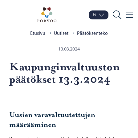
Siirry sisältöön
Porvoo – Siirry kotisivul
Fi
Valik
Vaihda kieltä
Nykyinen kieli: Suomi
Hae
Selaa:
Etusivu
Uutiset
Päätöksenteko
13.03.2024
Kau­pun­gin­val­tuus­ton
pää­tök­set 13.3.2024
Uusien varavaltuutettujen
määrääminen