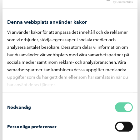
Riitta Ahonen föreslog, med understöd av Tapio Eskola
och Leo Kylätasku, att ärendet återremitteras för ny
beredning. Förslaget förlorade i omröstningen.
Denna webbplats använder kakor
Vi använder kakor för att anpassa det innehåll och de reklamer
Röstningsresultat
som vi erbjuder, stödja egenskaper i sociala medier och
analysera antalet besökare. Dessutom delar vi information om
hur du använder vår webbplats med våra samarbetspartner på
sociala medier samt inom reklam- och analysbranschen. Våra
Val av stadsdirektör
samarbetspartner kan kombinera dessa uppgifter med andra
uppgifter som du har gett dem eller som har samlats in när du
Stadsfullmäktige beslutade efter omröstning välja
har använt deras tjänster.
avdelningschef/överdirektör ekonomie magister Jani
Pitkäniemi till stadsdirektör i Borgå stad för sju år.
Samtyckesval
Nödvändig
Valet kunde inte godkännas enhälligt, varpå man röstade i
ärendet bland alla som sökt tjänsten. Valet förrättades med
Personliga preferenser
slutna sedlar.