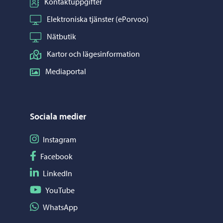
Kontaktuppgifter
Elektroniska tjänster (ePorvoo)
Nätbutik
Kartor och lägesinformation
Mediaportal
Sociala medier
Följ på Instagram
Instagram
Följ på Facebook
Facebook
Följ på LinkedIn
LinkedIn
Följ på YouTube
YouTube
Dela på WhatsApp
WhatsApp