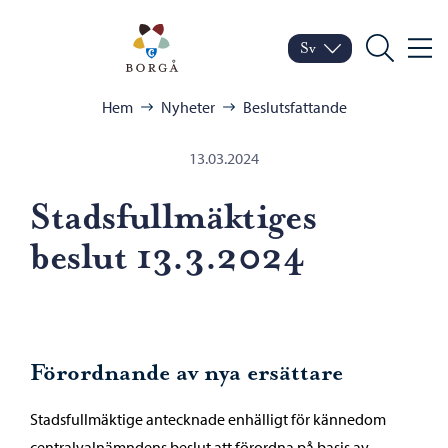
Hoppa till innehåll
Porvoo – Gå till startsid
Sv
Meny
Byt språk
Nuvarande språk: Sven
Sök
Bläddra:
Hem
Nyheter
Beslutsfattande
13.03.2024
Stadsfullmäktiges
beslut 13.3.2024
Förordnande av nya ersättare
Stadsfullmäktige antecknade enhälligt för kännedom
centralvalnämndens beslut att förordna på basis av