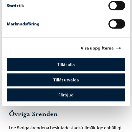
I omröstningen fördelades rösterna enligt följande: Jani
Statistik
Pitkäniemi 38 röster, Robert Nyman 9 röster, Henrik Rainio
2 röster, nedlagd 1 röst.
Marknadsföring
Visa uppgifterna
Fullmäktigemotioner
Tillåt alla
Silja Metsola meddelade i Hilkka-Leena Oravas frånvaro
att motionen ”Porvoon koulujen ja varhaiskasvatuksen
Tillåt utvalda
hävikkiruoka myyntiin” tas bort.
Förbjud
Övriga ärenden
I de övriga ärendena beslutade stadsfullmäktige enhälligt