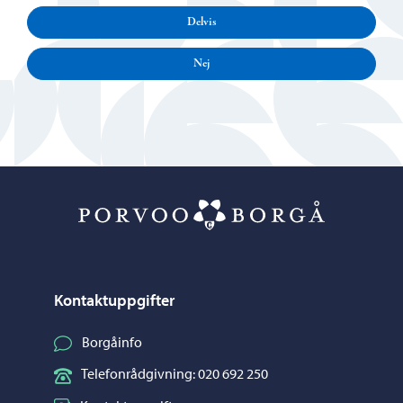
Delvis
Nej
Porvoo – Gå ti
Kontaktuppgifter
Borgåinfo
Telefonrådgivning: 020 692 250