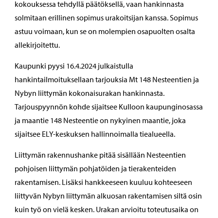
kokouksessa tehdyllä päätöksellä, vaan hankinnasta
solmitaan erillinen sopimus urakoitsijan kanssa. Sopimus
astuu voimaan, kun se on molempien osapuolten osalta
allekirjoitettu.
Kaupunki pyysi 16.4.2024 julkaistulla
hankintailmoituksellaan tarjouksia Mt 148 Nesteentien ja
Nybyn liittymän kokonaisurakan hankinnasta.
Tarjouspyynnön kohde sijaitsee Kulloon kaupunginosassa
ja maantie 148 Nesteentie on nykyinen maantie, joka
sijaitsee ELY-keskuksen hallinnoimalla tiealueella.
Liittymän rakennushanke pitää sisällään Nesteentien
pohjoisen liittymän pohjatöiden ja tierakenteiden
rakentamisen. Lisäksi hankkeeseen kuuluu kohteeseen
liittyvän Nybyn liittymän alkuosan rakentamisen siltä osin
kuin työ on vielä kesken. Urakan arvioitu toteutusaika on