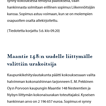
synny kokouksessa tehdyllä päätöksellä, vaan
hankinnasta solmitaan erillinen sopimus Liikennöitsijän
kanssa. Sopimus astuu voimaan, kun se on molempien
osapuolten osalta allekirjoitettu.
(Tiedotetta korjattu 5.6. klo 09.20)
Maantie 148:n uudelle liittymälle
valittiin urakoitsija
Kaupunkikehityslautakunta päätti kokouksessaan valita
halvimman kokonaishinnan tarjonneen E. M. Pekkinen
Oy:n Porvoon kaupungin Maantie 148 Nesteentien ja
Nybyn liittymän kokonaisurakan toteuttajaksi. Kyseisen
hankinnan arvo on 2 196 657 euroa. Sopimus ei synny