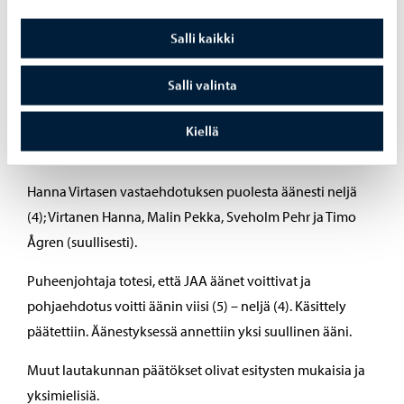
pohjaehdotuksesta poikkeava ehdotus. Puheenjohtaja
ehdotti, että äänestetään seuraavasti: pohjaehdotus JAA,
Salli kaikki
Hanna Virtasen tekemä vastaehdotus EI.
Salli valinta
Pohjaesityksen puolesta äänesti viisi (5); Antman Sofia,
Mellin-Kranck Gia, Pynnönen Andersson Kristel, Laurila
Kiellä
Mika, ja Ahola Riitta.
Hanna Virtasen vastaehdotuksen puolesta äänesti neljä
(4); Virtanen Hanna, Malin Pekka, Sveholm Pehr ja Timo
Ågren (suullisesti).
Puheenjohtaja totesi, että JAA äänet voittivat ja
pohjaehdotus voitti äänin viisi (5) – neljä (4). Käsittely
päätettiin. Äänestyksessä annettiin yksi suullinen ääni.
Muut lautakunnan päätökset olivat esitysten mukaisia ja
yksimielisiä.