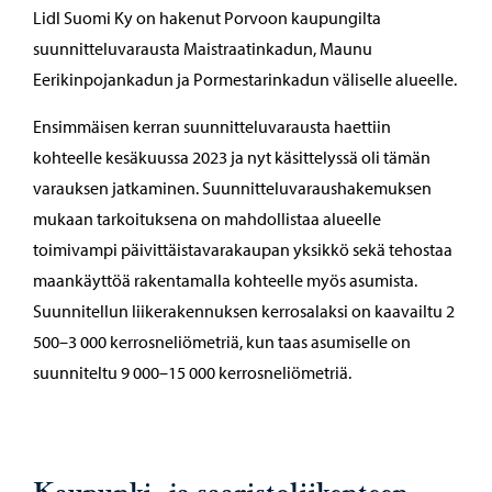
Lidl Suomi Ky on hakenut Porvoon kaupungilta
suunnitteluvarausta Maistraatinkadun, Maunu
Eerikinpojankadun ja Pormestarinkadun väliselle alueelle.
Ensimmäisen kerran suunnitteluvarausta haettiin
kohteelle kesäkuussa 2023 ja nyt käsittelyssä oli tämän
varauksen jatkaminen. Suunnitteluvaraushakemuksen
mukaan tarkoituksena on mahdollistaa alueelle
toimivampi päivittäistavarakaupan yksikkö sekä tehostaa
maankäyttöä rakentamalla kohteelle myös asumista.
Suunnitellun liikerakennuksen kerrosalaksi on kaavailtu 2
500–3 000 kerrosneliömetriä, kun taas asumiselle on
suunniteltu 9 000–15 000 kerrosneliömetriä.