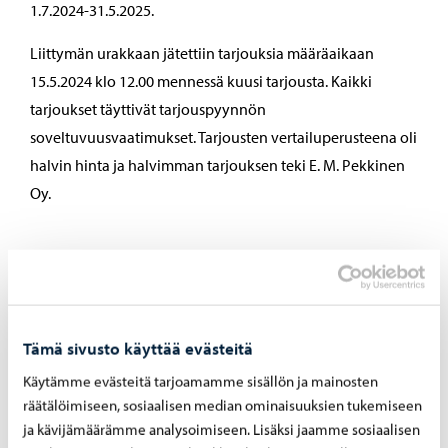
1.7.2024-31.5.2025.
Liittymän urakkaan jätettiin tarjouksia määräaikaan
15.5.2024 klo 12.00 mennessä kuusi tarjousta. Kaikki
tarjoukset täyttivät tarjouspyynnön
soveltuvuusvaatimukset. Tarjousten vertailuperusteena oli
halvin hinta ja halvimman tarjouksen teki E. M. Pekkinen
Oy.
Muut asiat
Tämä sivusto käyttää evästeitä
Käsiteltäessä pykälää seitsemän ”suunnittelutarveratkaisu
ja poikkeamispäätös, Sikosaari” Hanna Virtanen teki
Käytämme evästeitä tarjoamamme sisällön ja mainosten
seuraavan vastaehdotuksen: ”Ehdotan, että hyväksymme
räätälöimiseen, sosiaalisen median ominaisuuksien tukemiseen
ja kävijämäärämme analysoimiseen. Lisäksi jaamme sosiaalisen
suunnittelutarveratkaisun sekä poikkeamispäätöksen.