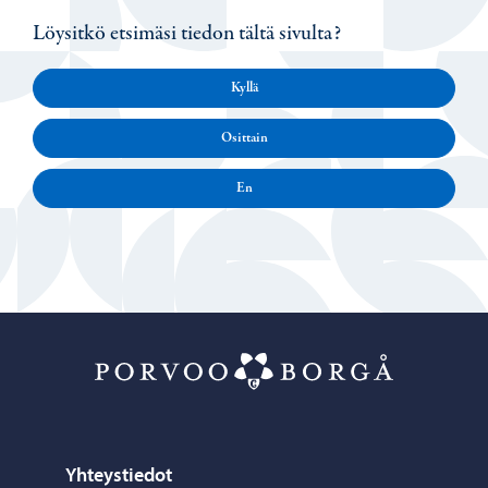
Löysitkö etsimäsi tiedon tältä sivulta?
Kyllä
Osittain
En
Porvoo – Siirr
Yhteystiedot