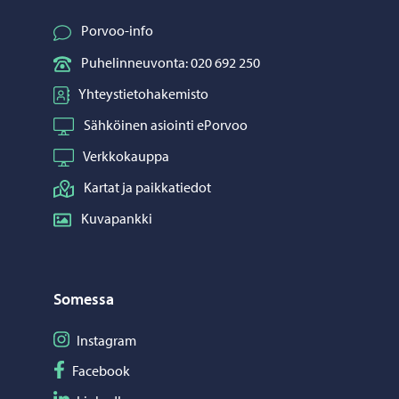
Porvoo-info
Puhelinneuvonta: 020 692 250
Yhteystietohakemisto
Sähköinen asiointi ePorvoo
Verkkokauppa
Kartat ja paikkatiedot
Kuvapankki
Somessa
Seuraa Instagram
Instagram
Seuraa Facebook
Facebook