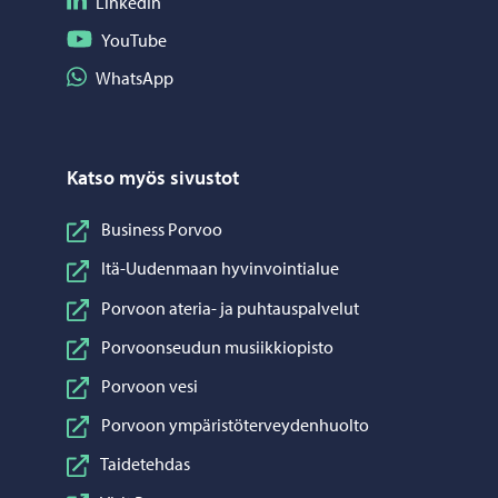
Seuraa LinkedIn
LinkedIn
Seuraa YouTube
YouTube
Jaa WhatsApp
WhatsApp
Katso myös sivustot
Business Porvoo
Itä-Uudenmaan hyvinvointialue
Porvoon ateria- ja puhtauspalvelut
Porvoonseudun musiikkiopisto
Porvoon vesi
Porvoon ympäristöterveydenhuolto
Taidetehdas