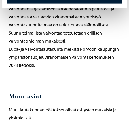
voimavaroista ja keinoista. Suunnitelmassa on kuvattava
valvonnan järjestämisen ja riskinarvioinnin perusteet ja
valvonnasta vastaavien viranomaisten yhteistyö.
Valvontasuunnitelmaa on tarkistettava säännöllisesti.
Suunnitelmallista valvontaa toteutetaan erillisen
valvontaohjelman mukaisesti.
Lupa- ja valvontalautakunta merkitsi Porvoon kaupungin
ympäristönsuojeluviranomaisen valvontakertomuksen
2023 tiedoksi.
Muut asiat
Muut lautakunnan päätökset olivat esitysten mukaisia ja
yksimielisiä.