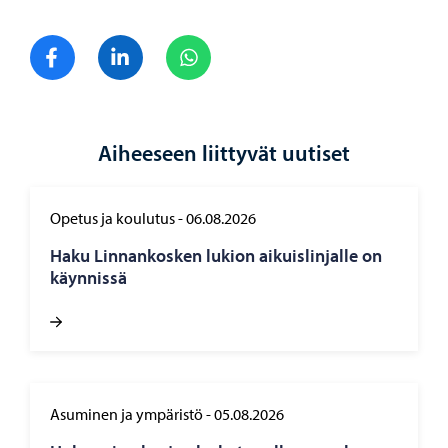
Jaa Facebook
Jaa LinkedIn
Jaa WhatsApp
Aiheeseen liittyvät uutiset
Opetus ja koulutus
-
06.08.2026
Haku Lin­nan­kos­ken lu­kion ai­kuis­lin­jal­le on
käyn­nis­sä
Asuminen ja ympäristö
-
05.08.2026