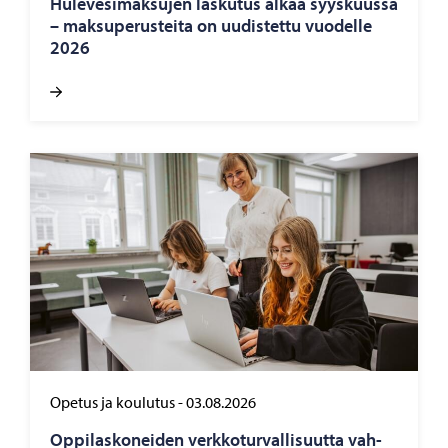
Hu­le­ve­si­mak­su­jen las­ku­tus alkaa syys­kuus­sa
– mak­su­pe­rus­tei­ta on uu­dis­tet­tu vuo­del­le
2026
Opetus ja koulutus
-
03.08.2026
Op­pi­las­ko­nei­den verk­ko­tur­val­li­suut­ta vah­