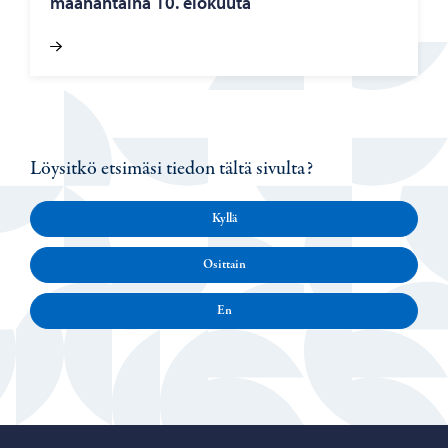
maa­nan­tai­na 10. elo­kuu­ta
Löysitkö etsimäsi tiedon tältä sivulta?
Kyllä
Osittain
En