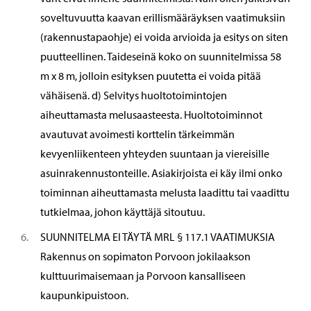
soveltuvuutta kaavan erillismääräyksen vaatimuksiin
(rakennustapaohje) ei voida arvioida ja esitys on siten
puutteellinen. Taideseinä koko on suunnitelmissa 58
m x 8 m, jolloin esityksen puutetta ei voida pitää
vähäisenä. d) Selvitys huoltotoimintojen
aiheuttamasta melusaasteesta. Huoltotoiminnot
avautuvat avoimesti korttelin tärkeimmän
kevyenliikenteen yhteyden suuntaan ja viereisille
asuinrakennustonteille. Asiakirjoista ei käy ilmi onko
toiminnan aiheuttamasta melusta laadittu tai vaadittu
tutkielmaa, johon käyttäjä sitoutuu.
SUUNNITELMA EI TÄYTÄ MRL § 117.1 VAATIMUKSIA
Rakennus on sopimaton Porvoon jokilaakson
kulttuurimaisemaan ja Porvoon kansalliseen
kaupunkipuistoon.