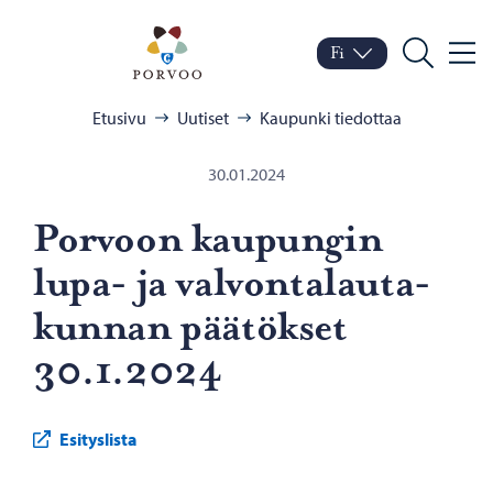
Siirry sisältöön
Porvoo – Siirry kotisivul
Fi
Valik
Vaihda kieltä
Nykyinen kieli: Suomi
Hae
Selaa:
Etusivu
Uutiset
Kaupunki tiedottaa
30.01.2024
Por­voon kau­pun­gin
lupa- ja val­von­ta­lau­ta­
kun­nan pää­tök­set
30.1.2024
Esityslista