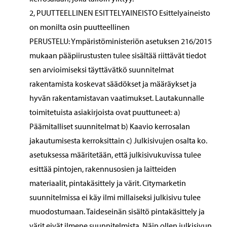
2, PUUTTEELLINEN ESITTELYAINEISTO Esittelyaineisto
on monilta osin puutteellinen
PERUSTELU: Ympäristöministeriön asetuksen 216/2015
mukaan pääpiirustusten tulee sisältää riittävät tiedot
sen arvioimiseksi täyttävätkö suunnitelmat
rakentamista koskevat säädökset ja määräykset ja
hyvän rakentamistavan vaatimukset. Lautakunnalle
toimitetuista asiakirjoista ovat puuttuneet: a)
Päämitalliset suunnitelmat b) Kaavio kerrosalan
jakautumisesta kerroksittain c) Julkisivujen osalta ko.
asetuksessa määritetään, että julkisivukuvissa tulee
esittää pintojen, rakennusosien ja laitteiden
materiaalit, pintakäsittely ja värit. Citymarketin
suunnitelmissa ei käy ilmi millaiseksi julkisivu tulee
muodostumaan. Taideseinän sisältö pintakäsittely ja
värit eivät ilmene suunnitelmista. Näin ollen julkisivun