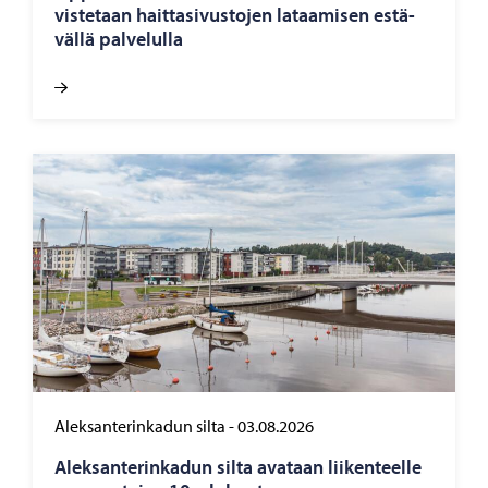
vis­te­taan hait­ta­si­vus­to­jen la­taa­mi­sen es­tä­
väl­lä pal­ve­lul­la
Aleksanterinkadun silta
-
03.08.2026
Alek­san­te­rin­ka­dun silta ava­taan lii­ken­teel­le