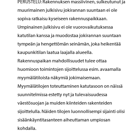
PERUSTELU: Rakennuksen massiivinen, sulkeutunut ja
muurimainen julkisivu jokirannan suuntaan ei ole
sopiva ratkaisu kyseiseen rakennuspaikkaan.
Umpinainen julkisivu ei ole vuorovaikutuksessa
katutilan kanssa ja muodostaa jokirannan suuntaan
tympeän ja hengettömän seinämän, joka heikentää
kaupunkitilan laatua laajalla alueella.
Rakennuspaikan mahdollisuudet tulee ottaa
huomioon toimintojen sijoittelussa esim. avaamalla
myymälätiloista näkymiä jokimaisemaan.
Myymälätilojen toteuttaminen katutasoon on näissä
suunnitelmissa estetty nyt ja tulevaisuudessa
väestösuojan ja muiden kiinteiden rakenteiden
sijoittelulla. Näiden tilojen luonnollisempi sijainti olisi
sisäänkäyntitasanteen aiheuttaman umpiosan
kohdalla.