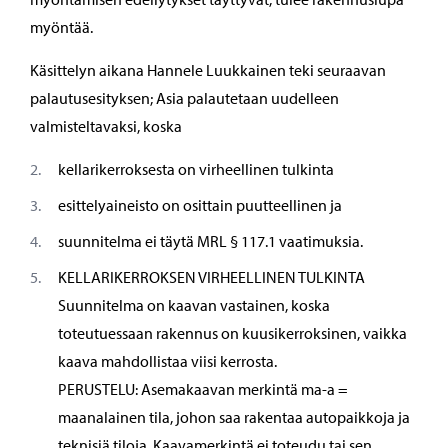
myöntää.
Käsittelyn aikana Hannele Luukkainen teki seuraavan
palautusesityksen; Asia palautetaan uudelleen
valmisteltavaksi, koska
kellarikerroksesta on virheellinen tulkinta
esittelyaineisto on osittain puutteellinen ja
suunnitelma ei täytä MRL § 117.1 vaatimuksia.
KELLARIKERROKSEN VIRHEELLINEN TULKINTA
Suunnitelma on kaavan vastainen, koska
toteutuessaan rakennus on kuusikerroksinen, vaikka
kaava mahdollistaa viisi kerrosta.
PERUSTELU: Asemakaavan merkintä ma-a =
maanalainen tila, johon saa rakentaa autopaikkoja ja
teknisiä tiloja. Kaavamerkintä ei toteudu tai sen