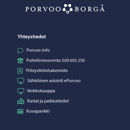
Porvoo – Siirr
Yhteystiedot
Porvoo-info
Puhelinneuvonta: 020 692 250
Yhteystietohakemisto
Sähköinen asiointi ePorvoo
Verkkokauppa
Kartat ja paikkatiedot
Kuvapankki