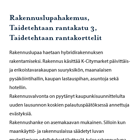
Rakennuslupahakemus,
Taidetehtaan rantakatu 3,
Taidetehtaan rantakorttelit
Rakennuslupaa haetaan hybridirakennuksen
rakentamiseksi. Rakennus käsittää K-Citymarket päivittäis-
ja erikoistavarakaupan suuryksikön, maanalaisen
pysäköintihallin, kaupan lastauspihan, asuntoja sekä
hotellin.
Rakennusvalvonta on pyytänyt kaupunkisuunnittelulta
uuden lausunnon koskien palautuspäätöksessä annettuja
evästyksiä.
Rakennushanke on asemakaavan mukainen. Silloin kun
maankäyttö- ja rakennuslaissa säädetyt luvan
myöntämisen edellytykset täyttyvät, tulee rakennuslupa