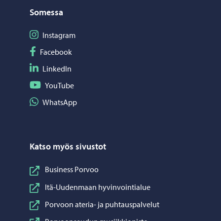
Somessa
Seuraa Instagram
Instagram
Seuraa Facebook
Facebook
Seuraa LinkedIn
LinkedIn
Seuraa YouTube
YouTube
Jaa WhatsApp
WhatsApp
Katso myös sivustot
Business Porvoo
Itä-Uudenmaan hyvinvointialue
Porvoon ateria- ja puhtauspalvelut