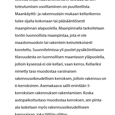
toteutumisen osoittaminen on puutteellista.
Maankäyttö- ja rakennuslain mukaan kellarikerros
tulee sijaita kokonaan tai pääsääntöisesti
maanpinnan alapuolella. Maanpinnalla tarkoitetaan
tontin luonnollista maanpintaa, jota ei ole
maastomuodoin tai rakentein keinotekoisesti
korotettu. Suunnitelmissa yli puolet pysäköintitason
tilavuudesta on luonnollisen maantason yläpuolella,
jolloin kyseessä ei ole kellari, vaan kerros. Kellariksi
nimetty taso muodostaa varsinaisen
rakennusoikeudellisen kerroksen, jolloin rakennus on
6-kerroksinen. Asemakaava sallii enintään 5-
kerroksisen rakennuksen rakentamisen. Koska
autopaikoitustaso muodostaa kerroksen, sen pinta-
ala lasketaan myös rakennusoikeudelliseen
kerrosalaan, joka tällöin ylittyy.