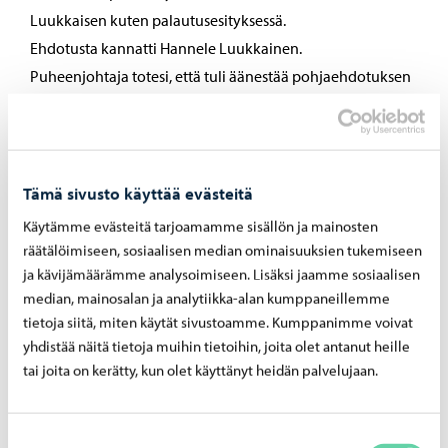
Luukkaisen kuten palautusesityksessä.
Ehdotusta kannatti Hannele Luukkainen.
Puheenjohtaja totesi, että tuli äänestää pohjaehdotuksen
ja vastaehdotuksen välillä, koska oli annettu
pohjaehdotuksesta poikkeava ehdotus. Puheenjohtaja
ehdotti, että äänestetään seuraavasti: pohjaehdotus JAA,
Mirja Suhosen tekemä vastaehdotus EI.
Tämä sivusto käyttää evästeitä
Pohjaesityksen puolesta äänesti kuusi (6); Petri Pasanen,
Käytämme evästeitä tarjoamamme sisällön ja mainosten
Pekka Malin, Elin Andersson, Pia Sågbom, Tom Blomqvist
räätälöimiseen, sosiaalisen median ominaisuuksien tukemiseen
ja Christer Andersson.
ja kävijämäärämme analysoimiseen. Lisäksi jaamme sosiaalisen
median, mainosalan ja analytiikka-alan kumppaneillemme
Mirja Suhosen vastaehdotuksen puolesta äänesti kolme
tietoja siitä, miten käytät sivustoamme. Kumppanimme voivat
(3); Mirja Suhonen, Sirpa Hanska ja Hannele Luukkainen.
yhdistää näitä tietoja muihin tietoihin, joita olet antanut heille
Puheenjohtaja totesi, että JAA äänet voittivat ja
tai joita on kerätty, kun olet käyttänyt heidän palvelujaan.
pohjaehdotus voitti äänin kuusi (6) – kolme (3). Käsittelyä
jatkettiin.
Suostumuksen