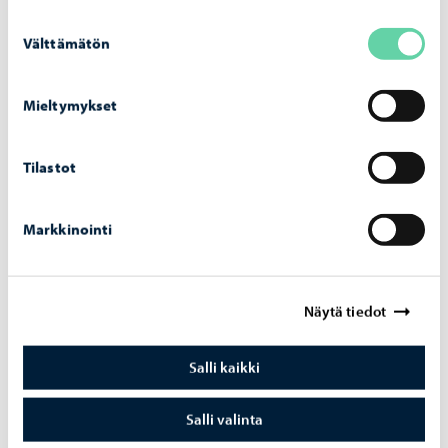
Suostumuksen
Välttämätön
valinta
Mieltymykset
Tilastot
Toi­mi­pis­tei­den in­ven­toin­ti­ky­se­ly
Markkinointi
Täältä löytyy mallipohja toimipisteiden
inventointikyselyyn. Pohja on vapaasti
hyödynnettävissä.
Näytä tiedot
Salli kaikki
Salli valinta