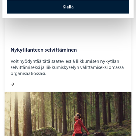
Kiellä
Ny­ky­ti­lan­teen sel­vit­tä­mi­nen
Voit hyödyntää tätä saateviestiä liikkumisen nykytilan
selvittämiseksi ja liikkumiskyselyn välittämiseksi omassa
organisaatiossasi.