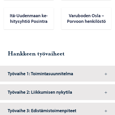
Itä-​Uudenmaan ke­
Va­ru­bo­den Osla –
hi­tys­yh­tiö Po­sint­ra
Por­voon hen­ki­lös­tö
Hankkeen työvaiheet
Työvaihe 1: Toimintasuunnitelma
Työvaihe 2: Liikkumisen nykytila
Työvaihe 3: Edistämistoimenpiteet