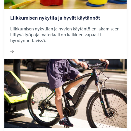
Liik­ku­mi­sen ny­ky­ti­la ja hyvät käy­tän­nöt
Liikkumisen nykytilan ja hyvien käytäntöjen jakamiseen
liittyvä työpaja materiaali on kaikkien vapaasti
hyödynnettävissä.