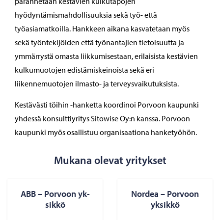
parannetaan kestävien kulkutapojen
hyödyntämismahdollisuuksia sekä työ- että
työasiamatkoilla. Hankkeen aikana kasvatetaan myös
sekä työntekijöiden että työnantajien tietoisuutta ja
ymmärrystä omasta liikkumisestaan, erilaisista kestävien
kulkumuotojen edistämiskeinoista sekä eri
liikennemuotojen ilmasto- ja terveysvaikutuksista.
Kestävästi töihin -hanketta koordinoi Porvoon kaupunki
yhdessä konsulttiyritys Sitowise Oy:n kanssa. Porvoon
kaupunki myös osallistuu organisaationa hanketyöhön.
Mukana olevat yritykset
ABB – Por­voon yk­
Nor­dea – Por­voon
sik­kö
yk­sik­kö