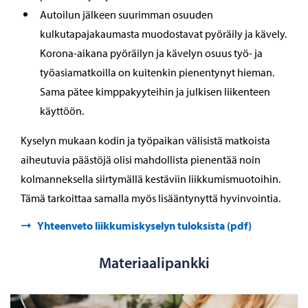
Autoilun jälkeen suurimman osuuden
kulkutapajakaumasta muodostavat pyöräily ja kävely.
Korona-aikana pyöräilyn ja kävelyn osuus työ- ja
työasiamatkoilla on kuitenkin pienentynyt hieman.
Sama pätee kimppakyyteihin ja julkisen liikenteen
käyttöön.
Kyselyn mukaan kodin ja työpaikan välisistä matkoista
aiheutuvia päästöjä olisi mahdollista pienentää noin
kolmanneksella siirtymällä kestäviin liikkumismuotoihin.
Tämä tarkoittaa samalla myös lisääntynyttä hyvinvointia.
Yhteenveto liikkumiskyselyn tuloksista (pdf)
Materiaalipankki