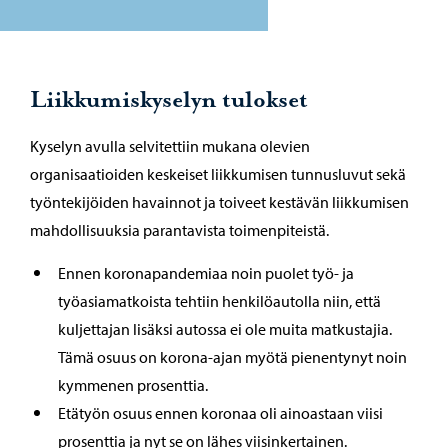
Liikkumiskyselyn tulokset
Kyselyn avulla selvitettiin mukana olevien
organisaatioiden keskeiset liikkumisen tunnusluvut sekä
työntekijöiden havainnot ja toiveet kestävän liikkumisen
mahdollisuuksia parantavista toimenpiteistä.
Ennen koronapandemiaa noin puolet työ- ja
työasiamatkoista tehtiin henkilöautolla niin, että
kuljettajan lisäksi autossa ei ole muita matkustajia.
Tämä osuus on korona-ajan myötä pienentynyt noin
kymmenen prosenttia.
Etätyön osuus ennen koronaa oli ainoastaan viisi
prosenttia ja nyt se on lähes viisinkertainen.