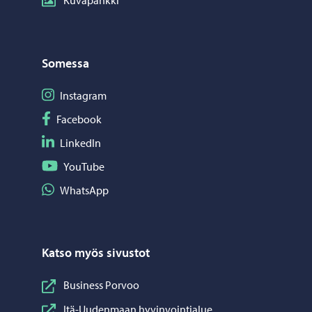
Somessa
Seuraa Instagram
Instagram
Seuraa Facebook
Facebook
Seuraa LinkedIn
LinkedIn
Seuraa YouTube
YouTube
Jaa WhatsApp
WhatsApp
Katso myös sivustot
Business Porvoo
Itä-Uudenmaan hyvinvointialue