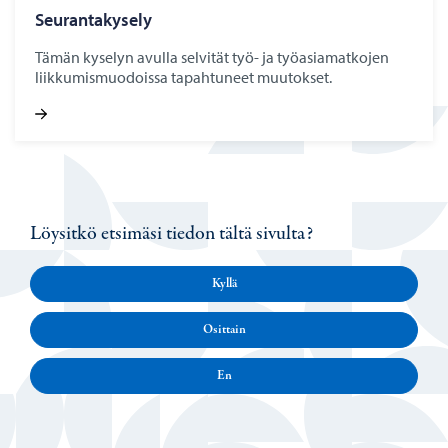
Seu­ran­ta­ky­se­ly
Tämän kyselyn avulla selvität työ- ja työasiamatkojen
liikkumismuodoissa tapahtuneet muutokset.
Löysitkö etsimäsi tiedon tältä sivulta?
Kyllä
Osittain
En