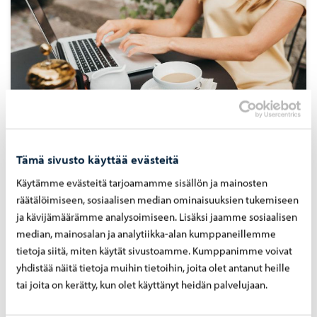
Tämä sivusto käyttää evästeitä
Ti­lo­jen kar­toit­ta­mi­nen
Käytämme evästeitä tarjoamamme sisällön ja mainosten
räätälöimiseen, sosiaalisen median ominaisuuksien tukemiseen
Voit hyödyntää tätä saateviestiä sosiaali- ja muiden
tilojen kartoittamiseksi ja inventointikyselyn
ja kävijämäärämme analysoimiseen. Lisäksi jaamme sosiaalisen
välittämiseksi omassa organisaatiossasi.
median, mainosalan ja analytiikka-alan kumppaneillemme
tietoja siitä, miten käytät sivustoamme. Kumppanimme voivat
yhdistää näitä tietoja muihin tietoihin, joita olet antanut heille
tai joita on kerätty, kun olet käyttänyt heidän palvelujaan.