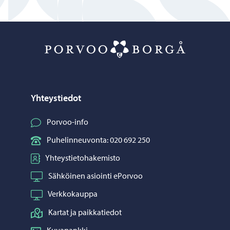
Porvoo – Siirr
Yhteystiedot
Porvoo-info
Puhelinneuvonta: 020 692 250
Yhteystietohakemisto
Sähköinen asiointi ePorvoo
Verkkokauppa
Kartat ja paikkatiedot
Kuvapankki