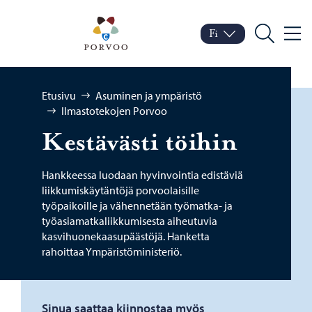
Siirry sisältöön
Porvoo – Siirry kotisivul
Fi
Valik
Vaihda kieltä
Nykyinen kieli: Suomi
Hae
Selaa:
Etusivu
Asuminen ja ympäristö
Ilmastotekojen Porvoo
Kes­tä­väs­ti töi­hin
Hankkeessa luodaan hyvinvointia edistäviä
liikkumiskäytäntöjä porvoolaisille
työpaikoille ja vähennetään työmatka- ja
työasiamatkaliikkumisesta aiheutuvia
kasvihuonekaasupäästöjä. Hanketta
rahoittaa Ympäristöministeriö.
Sinua saattaa kiinnostaa myös