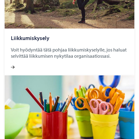
Liik­ku­mis­ky­se­ly
Voit hyödyntää tätä pohjaa liikkumiskyselylle, jos haluat
selvittää liikkumisen nykytilaa organisaatiossasi.