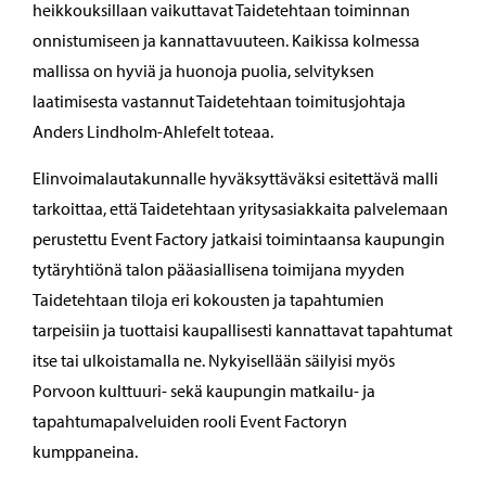
heikkouksillaan vaikuttavat Taidetehtaan toiminnan
onnistumiseen ja kannattavuuteen. Kaikissa kolmessa
mallissa on hyviä ja huonoja puolia, selvityksen
laatimisesta vastannut Taidetehtaan toimitusjohtaja
Anders Lindholm-Ahlefelt toteaa.
Elinvoimalautakunnalle hyväksyttäväksi esitettävä malli
tarkoittaa, että Taidetehtaan yritysasiakkaita palvelemaan
perustettu Event Factory jatkaisi toimintaansa kaupungin
tytäryhtiönä talon pääasiallisena toimijana myyden
Taidetehtaan tiloja eri kokousten ja tapahtumien
tarpeisiin ja tuottaisi kaupallisesti kannattavat tapahtumat
itse tai ulkoistamalla ne. Nykyisellään säilyisi myös
Porvoon kulttuuri- sekä kaupungin matkailu- ja
tapahtumapalveluiden rooli Event Factoryn
kumppaneina.