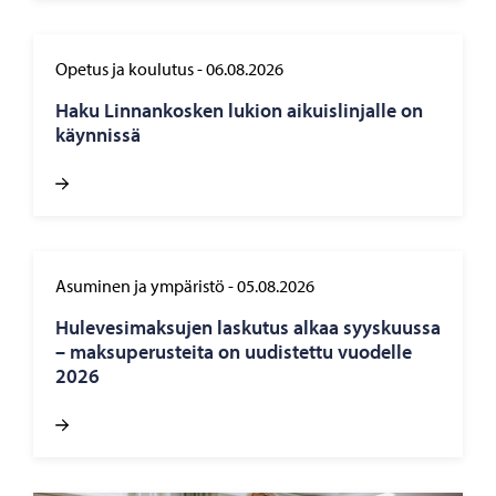
Opetus ja koulutus
-
06.08.2026
Haku Lin­nan­kos­ken lu­kion ai­kuis­lin­jal­le on
käyn­nis­sä
Asuminen ja ympäristö
-
05.08.2026
Hu­le­ve­si­mak­su­jen las­ku­tus alkaa syys­kuus­sa
– mak­su­pe­rus­tei­ta on uu­dis­tet­tu vuo­del­le
2026