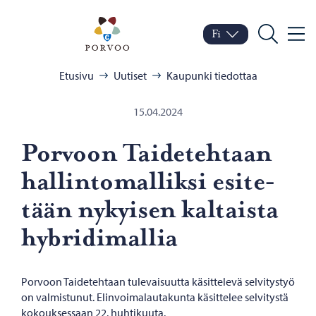
Siirry sisältöön
Porvoo – Siirry kotisivul
Fi
Valik
Vaihda kieltä
Nykyinen kieli: Suomi
Hae
Selaa:
Etusivu
Uutiset
Kaupunki tiedottaa
15.04.2024
Por­voon Tai­de­teh­taan
hal­lin­to­mal­lik­si esi­te­
tään ny­kyi­sen kal­tais­ta
hy­bri­di­mal­lia
Porvoon Taidetehtaan tulevaisuutta käsittelevä selvitystyö
on valmistunut. Elinvoimalautakunta käsittelee selvitystä
kokouksessaan 22. huhtikuuta.