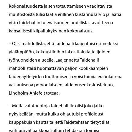
Kokonaisuudesta ja sen toteuttamiseen vaadittavista
muutostöistä tulisi laatia erillinen kustannusarvio ja laatia
visio Taidehallin tulevaisuuden profiilista, tavoitteena
kansallisesti kilpailukykyinen kokonaisuus.
– Olisi mahdollista, että Taidehalli laajentuisi esimerkiksi
ylälämpiöön, kokoustiloihin tai osittain taitelijoiden
työhuoneiden alueelle. Laajennettu Taidehalli
mahdollistaisi huomattavan paljon kookkaampien
taidenäyttelyiden tuottamisen ja voisi toimia eräänlaisena
vastauksena porvoolaiseen taidemuseokeskusteluun,
Lindholm-Ahlefelt toteaa.
– Muita vaihtoehtoja Taidehallille olisi joko jatko
nykyisellään, mutta kulku ohjautuisi profiloidusti
kauppakujan kautta tai että Taidetehtaan tietyt tilat
vaihtaisivat paikkoja, jolloin Tehdassali toimisi