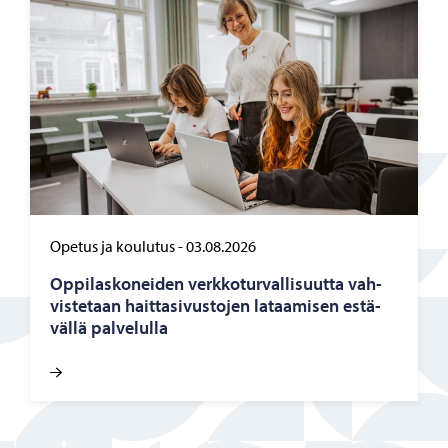
Opetus ja koulutus
-
03.08.2026
Op­pi­las­ko­nei­den verk­ko­tur­val­li­suut­ta vah­
vis­te­taan hait­ta­si­vus­to­jen la­taa­mi­sen es­tä­
väl­lä pal­ve­lul­la