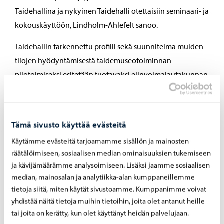
Taidehallina ja nykyinen Taidehalli otettaisiin seminaari- ja
kokouskäyttöön, Lindholm-Ahlefelt sanoo.
Taidehallin tarkennettu profiili sekä suunnitelma muiden
tilojen hyödyntämisestä taidemuseotoiminnan
pilotoimiseksi esitetään tuotavaksi elinvoimalautakunnan
hyväksyttäväksi vuoden loppuun mennessä.
Tämä sivusto käyttää evästeitä
Vaihtoehtoina tarkasteltu myös
Käytämme evästeitä tarjoamamme sisällön ja mainosten
räätälöimiseen, sosiaalisen median ominaisuuksien tukemiseen
kunnallista ja osakeyhtiömallia
ja kävijämäärämme analysoimiseen. Lisäksi jaamme sosiaalisen
Kaksi muuta selvityksessä tarkasteltua mallia ovat niin
median, mainosalan ja analytiikka-alan kumppaneillemme
tietoja siitä, miten käytät sivustoamme. Kumppanimme voivat
kutsutut kunnallinen malli ja osakeyhtiömalli.
yhdistää näitä tietoja muihin tietoihin, joita olet antanut heille
Kunnallisessa mallissa Taidetehtaan päätahona toimisi
tai joita on kerätty, kun olet käyttänyt heidän palvelujaan.
Porvoon kaupunki, ja Taidetehdasta johtaisi vapaa-