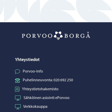
Porvoo – Siirr
Yhteystiedot
Porvoo-info
Puhelinneuvonta: 020 692 250
Yhteystietohakemisto
Sähköinen asiointi ePorvoo
Verkkokauppa