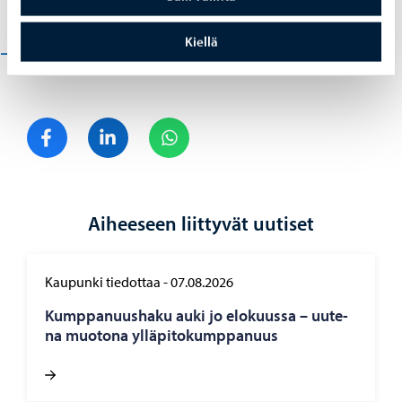
takaisinvuokrausta kaupungille.
Kiellä
Taidetehtaan hallintomalli (pdf)
Jaa Facebook
Jaa LinkedIn
Jaa WhatsApp
Aiheeseen liittyvät uutiset
Kaupunki tiedottaa
-
07.08.2026
Kump­pa­nuus­ha­ku auki jo elo­kuus­sa – uu­te­
na muo­to­na yl­lä­pi­to­kump­pa­nuus