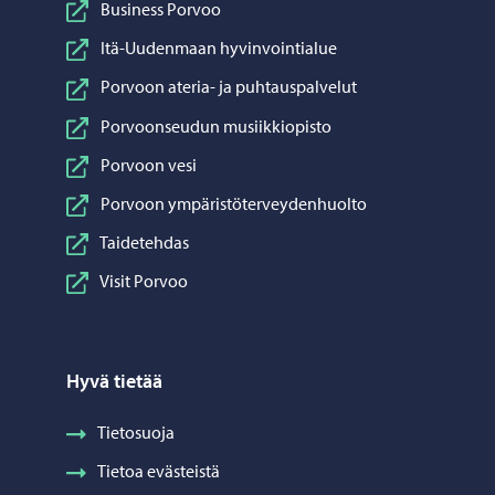
Business Porvoo
Itä-Uudenmaan hyvinvointialue
Porvoon ateria- ja puhtauspalvelut
Porvoonseudun musiikkiopisto
Porvoon vesi
Porvoon ympäristöterveydenhuolto
Taidetehdas
Visit Porvoo
Hyvä tietää
Tietosuoja
Tietoa evästeistä