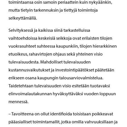
toimintaansa osin samoin periaattein kuin nykyäänkin,
mutta tietyin tarkennuksin ja tiettyjä toimintoja
selkeyttämällä.
Selvityksessä ja kaikissa siinä tarkastelluissa
vaihtoehdoissa keskeisiä seikkoja ovat erilaisten tilojen
vuokrasuhteet suhteessa kaupunkiin, tilojen hierarkkinen
etuoikeus, rahavirtojen ohjaus sekä yhteinen visio
tulevaisuudesta. Mahdolliset tulevaisuuden
kustannusvaikutukset ja investointipäätökset päätetään
erikseen osana kaupungin talousarviovalmistelua.
Taidetehtaan tulevaisuuden visio esitetään tuotavaksi
elinvoimalautakunnan hyväksyttäväksi vuoden loppuun
mennessä.
– Tavoitteena on ollut identifioida toisistaan poikkeavat
pääasialliset toimintamallit, jotka omilla vahvuuksillaan ja