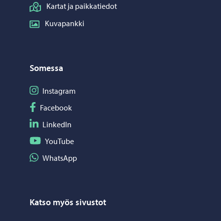
Kartat ja paikkatiedot
Kuvapankki
Somessa
Seuraa Instagram
Instagram
Seuraa Facebook
Facebook
Seuraa LinkedIn
LinkedIn
Seuraa YouTube
YouTube
Jaa WhatsApp
WhatsApp
Katso myös sivustot