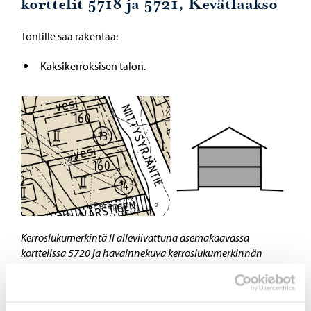
korttelit 5718 ja 5721, Kevätlaakso
Tontille saa rakentaa:
Kaksikerroksisen talon.
Kerroslukumerkintä II alleviivattuna asemakaavassa
korttelissa 5720 ja havainnekuva kerroslukumerkinnän
sallimista taloista.