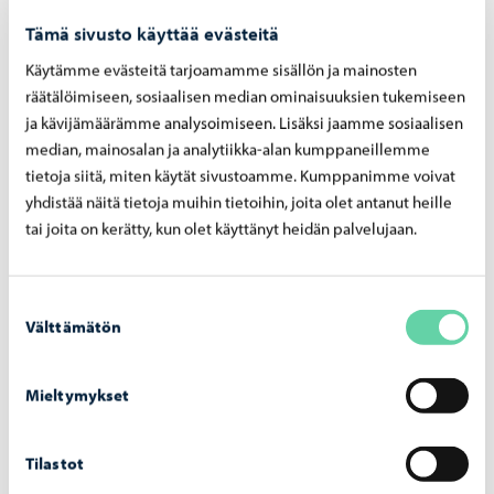
Tämä sivusto käyttää evästeitä
Kerrosluku 2/3rII tai 3/4rII osa
Käytämme evästeitä tarjoamamme sisällön ja mainosten
alleviivattuna, Kevätlaakso
räätälöimiseen, sosiaalisen median ominaisuuksien tukemiseen
ja kävijämäärämme analysoimiseen. Lisäksi jaamme sosiaalisen
Tontille saa rakentaa:
median, mainosalan ja analytiikka-alan kumppaneillemme
tietoja siitä, miten käytät sivustoamme. Kumppanimme voivat
Rakennuksen tulee näyttä alarinteen puolelta
yhdistää näitä tietoja muihin tietoihin, joita olet antanut heille
vähintään kaksikerroksiselta ja enintään
tai joita on kerätty, kun olet käyttänyt heidän palvelujaan.
kolmikerroksiselta.
Ylärinteen puolelta rakennus saa näyttää joko
yksikerroksiselta, kaksikerroksiselta tai jotain niiden
Suostumuksen
Välttämätön
valinta
väliltä.
Asemakaavassa merkintä 2/3rII tai 3/4rII, II on
Mieltymykset
alleviivattuna.
Tilastot