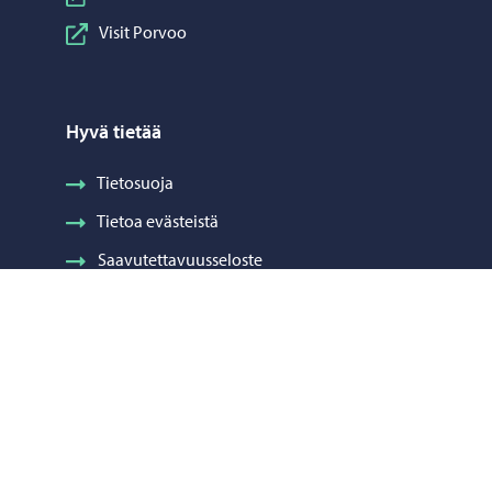
Visit Porvoo
Hyvä tietää
Tietosuoja
Tietoa evästeistä
Saavutettavuusseloste
Laskutus
Visuaalinen ilme ja vaakuna
Neuvonta ja palaute