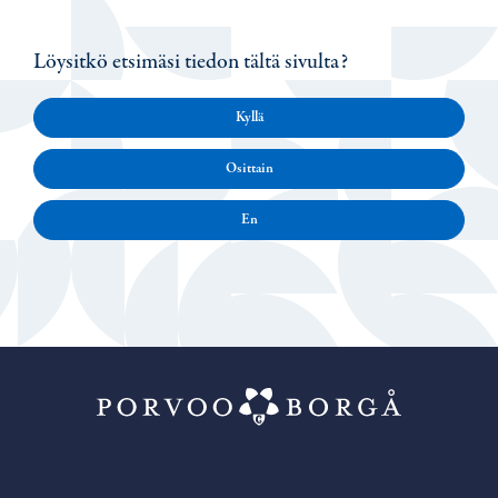
Löysitkö etsimäsi tiedon tältä sivulta?
Kyllä
Osittain
En
Porvoo – Siirr