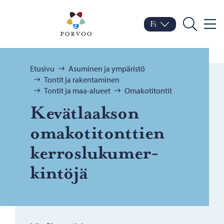
Siirry sisältöön
Porvoo – Siirry kotisivul
Fi
Valik
Vaihda kieltä
Nykyinen kieli: Suomi
Hae
Selaa:
Etusivu
Asuminen ja ympäristö
Tontit ja rakentaminen
Tontit ja maa-alueet
Omakotitontit
Ke­vät­laak­son
oma­ko­ti­tont­tien
ker­ros­lu­ku­mer­
kin­tö­jä