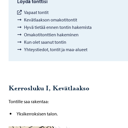
Löydä tonttisi
Vapaat tontit
Kevätlaakson omakotitontit
Hyvä tietää ennen tontin hakemista
Omakotitonttien hakeminen
Kun olet saanut tontin
Yhteystiedot, tontit ja maa-alueet
Kerrosluku I, Kevätlaakso
Tontille saa rakentaa:
Yksikerroksisen talon.