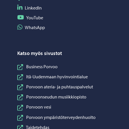
Seuraa LinkedIn
LinkedIn
Seuraa YouTube
YouTube
Jaa WhatsApp
WhatsApp
Katso myös sivustot
Business Porvoo
Itä-Uudenmaan hyvinvointialue
Porvoon ateria- ja puhtauspalvelut
Porvoonseudun musiikkiopisto
Porvoon vesi
Porvoon ympäristöterveydenhuolto
Taidetehdas