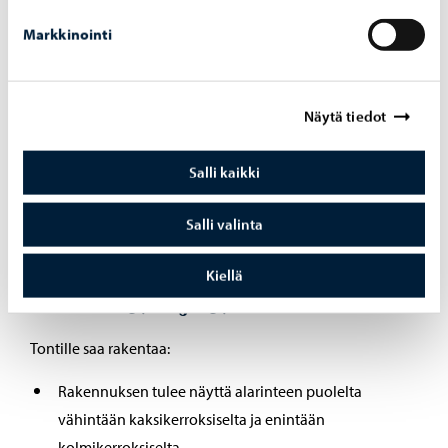
Markkinointi
Näytä tiedot
Kerroslukumerkintä 3/4rII, II alleviivattuna asemakaavassa ja
havainnekuva kerroslukumerkinnän sallimista taloista.
Salli kaikki
Salli valinta
Kerrosluku II alleviivattuna,
Kiellä
korttelit 5718 ja 5721, Kevätlaakso
Tontille saa rakentaa:
Rakennuksen tulee näyttä alarinteen puolelta
vähintään kaksikerroksiselta ja enintään
kolmikerroksiselta.