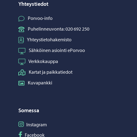
Yhteystiedot
Porvoo-info
Puhelinneuvonta: 020 692 250
Yhteystietohakemisto
Sähköinen asiointi ePorvoo
Verkkokauppa
Kartat ja paikkatiedot
Kuvapankki
Somessa
Seuraa Instagram
Instagram
Seuraa Facebook
Facebook