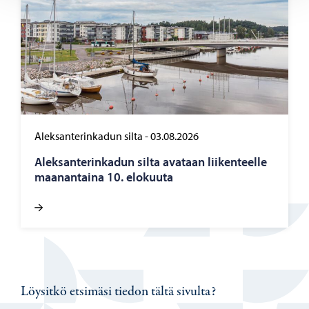
Aleksanterinkadun silta
-
03.08.2026
Alek­san­te­rin­ka­dun silta ava­taan lii­ken­teel­le
maa­nan­tai­na 10. elo­kuu­ta
Löysitkö etsimäsi tiedon tältä sivulta?