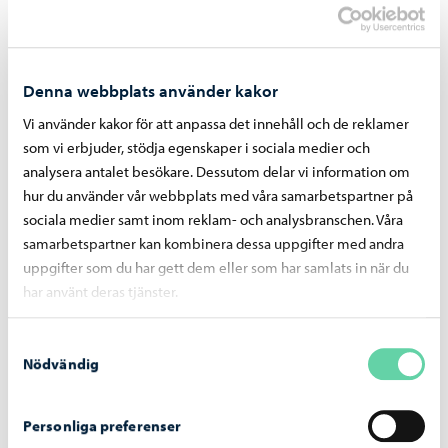
Utbildning
-
06.08.2026
Ansökan till gymnasieutbildningen för
vuxna vid Linnankosken lukio pågår
Denna webbplats använder kakor
Vi använder kakor för att anpassa det innehåll och de reklamer
som vi erbjuder, stödja egenskaper i sociala medier och
analysera antalet besökare. Dessutom delar vi information om
hur du använder vår webbplats med våra samarbetspartner på
Boende och miljö
-
05.08.2026
sociala medier samt inom reklam- och analysbranschen. Våra
samarbetspartner kan kombinera dessa uppgifter med andra
Faktureringen av dagvattenavgifter inleds i
uppgifter som du har gett dem eller som har samlats in när du
september – avgiftsgrunderna har reviderats
har använt deras tjänster.
för år 2026
Samtyckesval
Nödvändig
Personliga preferenser