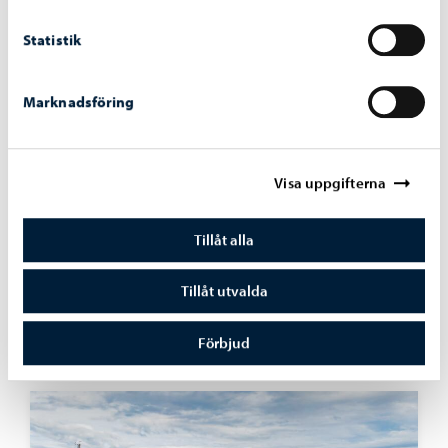
Statistik
Marknadsföring
Visa uppgifterna
Utbildning
-
03.08.2026
Tillåt alla
Nätverkssäkerheten för elevernas datorer
stärks med en tjänst som blockerar skadliga
webbplatser
Tillåt utvalda
Förbjud