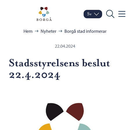
Hoppa till innehåll
Porvoo – Gå till startsid
Sv
Meny
Byt språk
Nuvarande språk: Sven
Sök
Bläddra:
Hem
Nyheter
Borgå stad informerar
22.04.2024
Stadsstyrelsens beslut
22.4.2024