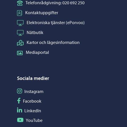
Telefonrådgivning: 020 692 250
Kontaktuppgifter
Elektroniska tjänster (ePorvoo)
Nätbutik
Kartor och lägesinformation
Mediaportal
Sociala medier
Följ på Instagram
Instagram
Följ på Facebook
Facebook
Följ på LinkedIn
LinkedIn
Följ på YouTube
YouTube