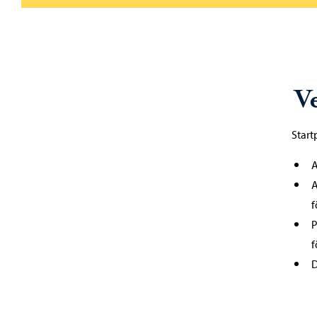
V
Start
A
A
f
P
f
D