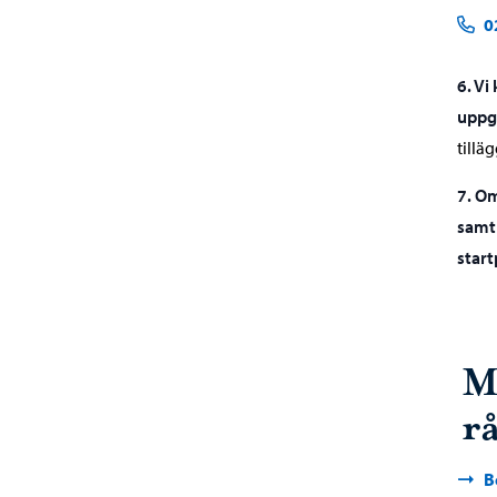
0
6. Vi
uppgi
tillä
7. Om
samt 
start
M
r
B