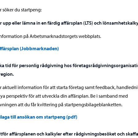
r söker du startpeng:
r upp eller lämna in en färdig affärsplan (LTS) och lönsamhetskalky
nformation på Arbetsmarknadstorgets webbplats.
ffärsplan (Jobbmarknaden)
ka tid för personlig rådgivning hos företagsrådgivningsorganisat
 region.
r aktuell information för att starta företag samt feedback, handledn
ya perspektiv för att utveckla din affärsplan. Be i samband med
vningen att du får kvittering på startpengsbilageblanketten.
ilaga till ansökan om startpeng (pdf)
utför affärsplanen och kalkyler efter rådgivningsbesöket och skaff