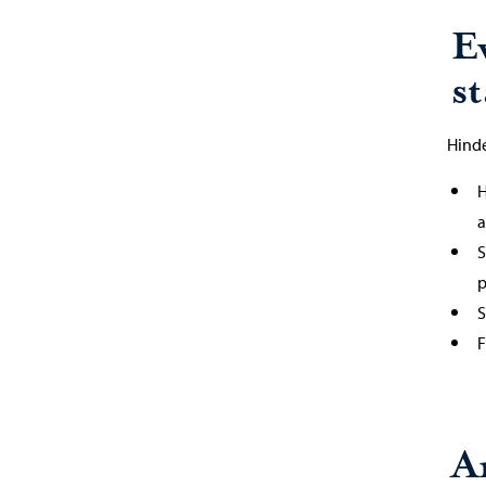
Ev
s
Hinde
H
a
S
p
S
F
A