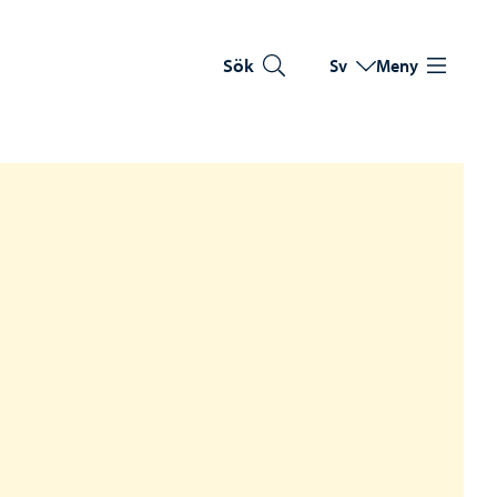
Sök
Sv
Meny
Byt språk
Nuvarande språk: Sve