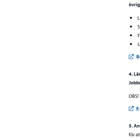
övrig
L
S
F
U
B
4. Lä
Jobb
OBS! 
E
5. An
för a