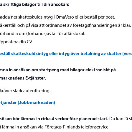
a skriftliga bilagor till din ansökan:
adda ner skatteskuldsintyg i OmaVero eller beställ per post.
äkerställ och påvisa att ordnandet av företagsfinansieringen är klar.
örhandla om (förhands)avtal för affärslokal.
ppdatera din CV.
eställ skatteskuldsintyg eller intyg över betalning av skatter (vero
mna in ansökan om startpeng med bilagor elektroniskt på
marknadens E-tjänster
.
kräver stark autentisering.
-tjänster (Jobbmarknaden)
sökan bör lämnas in cirka 4 veckor före planerad start.
Du kan få s
tt lämna in ansökan via Företags-Finlands telefonservice.