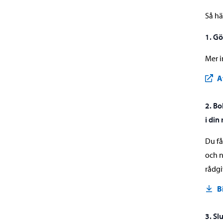
Så hä
1. Gö
Mer i
A
2. Bo
i din
Du få
och n
rådgi
B
3. Sl