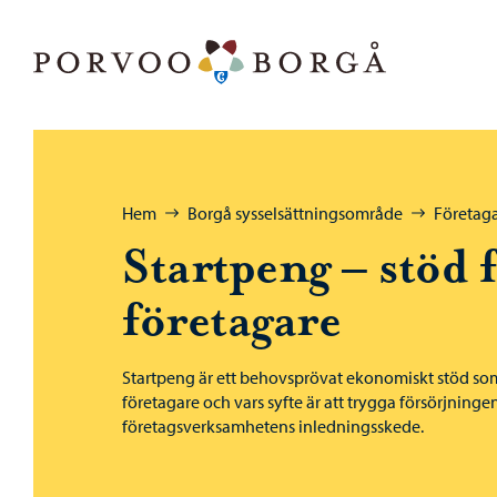
Hoppa till innehåll
Porvoo – Gå till startsidan
Bläddra:
Hem
Borgå sysselsättningsområde
Företag
Startpeng – stöd 
företagare
Startpeng är ett behovsprövat ekonomiskt stöd som 
företagare och vars syfte är att trygga försörjning
företagsverksamhetens inledningsskede.