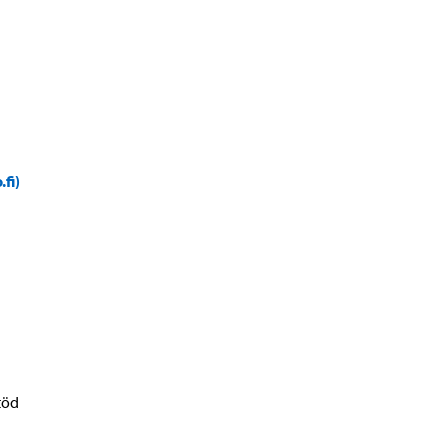
.fi)
töd