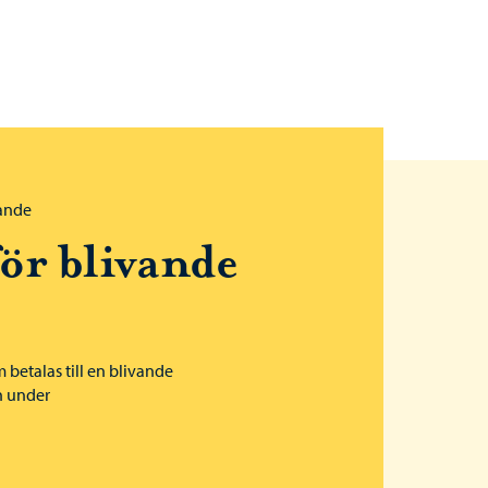
ande
för blivande
betalas till en blivande
en under