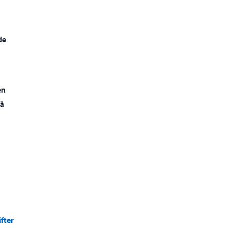
de
en
få
fter