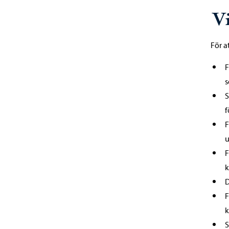
Vi
För a
F
s
S
f
F
u
F
k
D
F
k
S