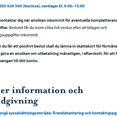
295 020 500 (lna/msa), vardagar kl. 9.00–15.00
 kontaktar dig när ansökan inkommit för eventuella kompletteran
fter.
Beslutet får du inom cirka två veckor efter att bilagor och
ggsuppgifter inkommit.
 du får ett positivt beslut skall du lämna in skattekort för förmån
göra en ansökan om utbetalning månatligen, i efterskott, för att 
pengen till ditt konto.
er information och
ådgivning
orgå sysselsättningsområde: Ärendehantering och kontaktuppgi