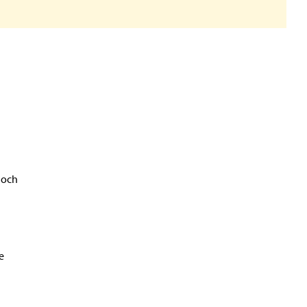
 och
e