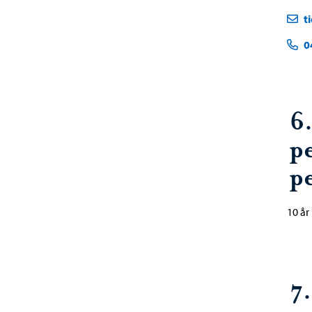
t
0
6
p
p
10 år
7