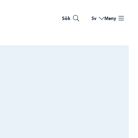
Sök
Sv
Meny
Byt språk
Nuvarande språk: Sve