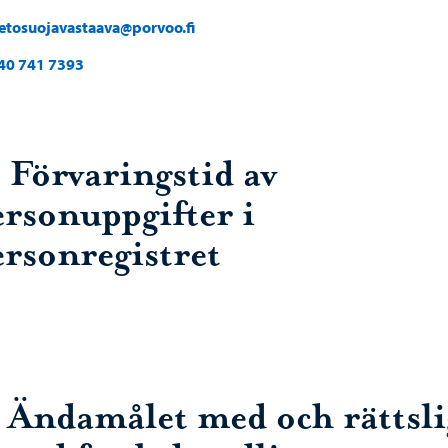
ietosuojavastaava@porvoo.fi
40 741 7393
. Förvaringstid av
ersonuppgifter i
ersonregistret
. Ändamålet med och rättsli