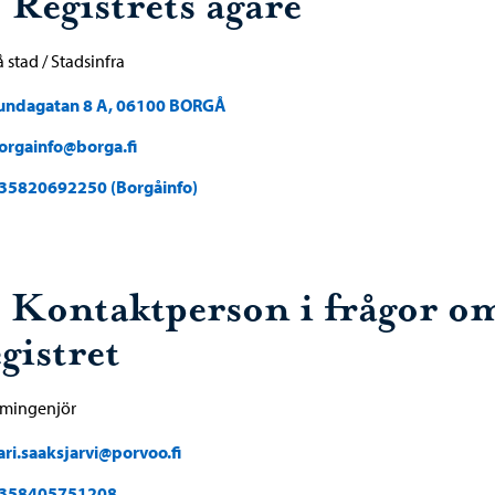
 Registrets ägare
 stad / Stadsinfra
undagatan 8 A, 06100 BORGÅ
orgainfo@borga.fi
35820692250 (Borgåinfo)
. Kontaktperson i frågor o
gistret
emingenjör
ari.saaksjarvi@porvoo.fi
358405751208