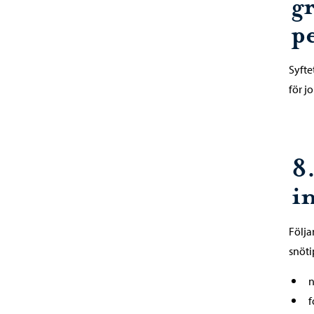
g
p
Syfte
för j
8.
i
Följa
snöti
n
f