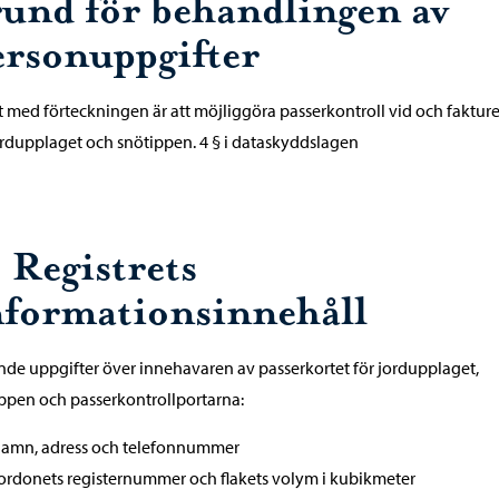
rund för behandlingen av
ersonuppgifter
t med förteckningen är att möjliggöra passerkontroll vid och faktur
ordupplaget och snötippen. 4 § i dataskyddslagen
 Registrets
nformationsinnehåll
nde uppgifter över innehavaren av passerkortet för jordupplaget,
ppen och passerkontrollportarna:
amn, adress och telefonnummer
ordonets registernummer och flakets volym i kubikmeter