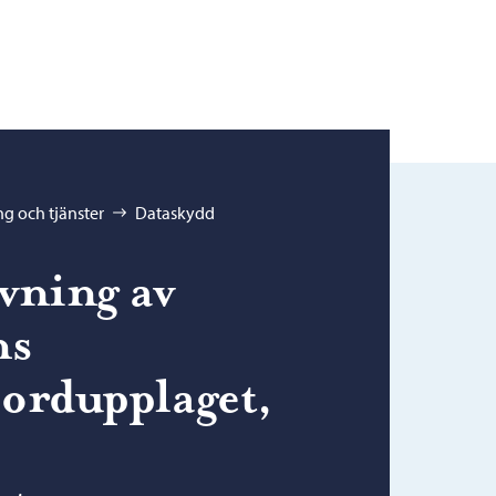
g och tjänster
Dataskydd
vning av
ns
jordupplaget,