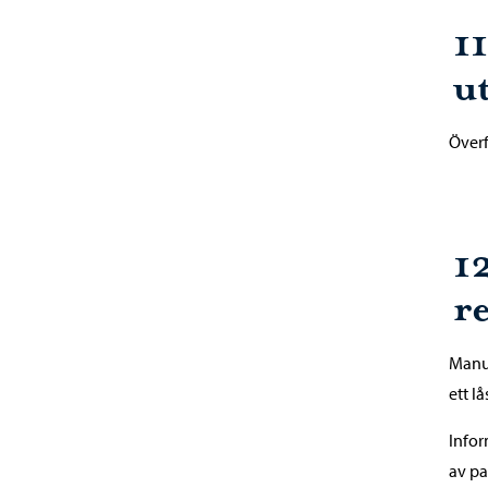
1
u
Överf
1
re
Manue
ett lå
Infor
av pa