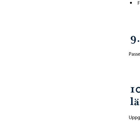
F
9
Passe
1
l
Uppgi