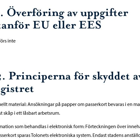
1. Överföring av uppgifter
tanför EU eller EES
örs inte
2. Principerna för skyddet a
gistret
llt material: Ansökningar på papper om passerkort bevaras i en ma
st skåp i ett låsbart arbetsrum.
mation som behandlas i elektronisk form: Förteckningen över inne
sserkort sparas Tolonets elektroniska system. Endast stadens anställ