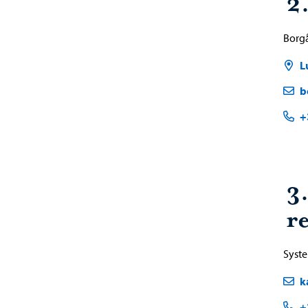
2.
Borgå
L
b
+
3
re
Syst
k
+