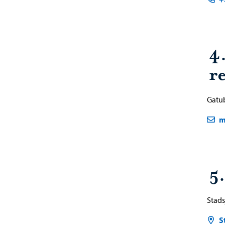
4
re
Gatu
m
5
Stads
S