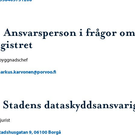
. Ansvarsperson i frågor o
gistret
byggnadschef
arkus.karvonen@porvoo.fi
. Stadens dataskyddsansvari
jurist
tadshusgatan 9, 06100 Borgå