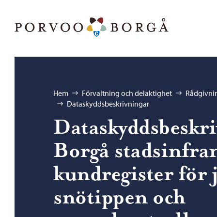
Hoppa till innehåll
Porvoo – Gå till startsidan
Bläddra:
Hem
Förvaltning och delaktighet
Rådgivnin
Dataskyddsbeskrivningar
Dataskyddsbeskri
Borgå stadsinfra
kundregister för 
snötippen och