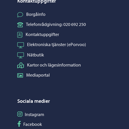
Kontaktuppgifter
Borgåinfo
Telefonrådgivning: 020 692 250
Kontaktuppgifter
Elektroniska tjänster (ePorvoo)
Nätbutik
Kartor och lägesinformation
Mediaportal
Sociala medier
Följ på Instagram
Instagram
Följ på Facebook
Facebook