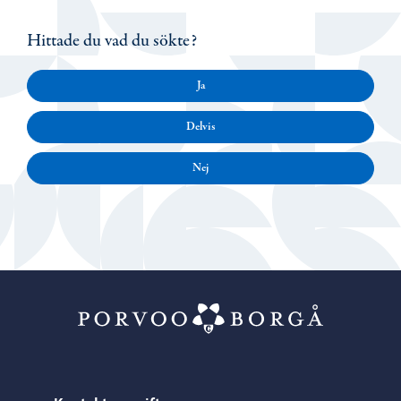
Hittade du vad du sökte?
Ja
Delvis
Nej
Porvoo – Gå ti