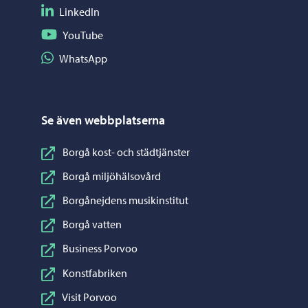
Följ på LinkedIn
LinkedIn
Följ på YouTube
YouTube
Dela på WhatsApp
WhatsApp
Se även webbplatserna
Borgå kost- och städtjänster
Borgå miljöhälsovård
Borgånejdens musikinstitut
Borgå vatten
Business Porvoo
Konstfabriken
Visit Porvoo