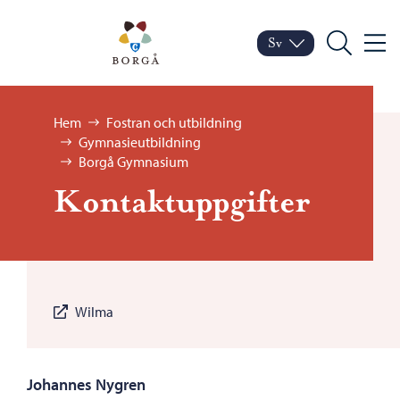
Hoppa till innehåll
Porvoo – Gå till startsid
Sv
Meny
Byt språk
Nuvarande språk: Sven
Sök
Bläddra:
Hem
Fostran och utbildning
Gymnasieutbildning
Borgå Gymnasium
Kontaktuppgifter
Wilma
Johannes Nygren