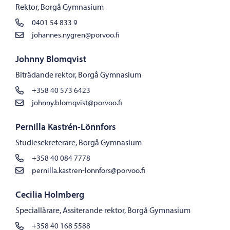
Rektor, Borgå Gymnasium
0401 54 833 9
johannes.nygren@porvoo.fi
Johnny Blomqvist
Biträdande rektor, Borgå Gymnasium
+358 40 573 6423
johnny.blomqvist@porvoo.fi
Pernilla Kastrén-Lönnfors
Studiesekreterare, Borgå Gymnasium
+358 40 084 7778
pernilla.kastren-lonnfors@porvoo.fi
Cecilia Holmberg
Speciallärare, Assiterande rektor, Borgå Gymnasium
+358 40 168 5588