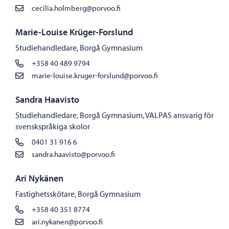
cecilia.holmberg@porvoo.fi
Marie-Louise Krüger-Forslund
Studiehandledare, Borgå Gymnasium
+358 40 489 9794
marie-louise.kruger-forslund@porvoo.fi
Sandra Haavisto
Studiehandledare, Borgå Gymnasium, VALPAS ansvarig för
svenskspråkiga skolor
0401 31 916 6
sandra.haavisto@porvoo.fi
Ari Nykänen
Fastighetsskötare, Borgå Gymnasium
+358 40 351 8774
ari.nykanen@porvoo.fi