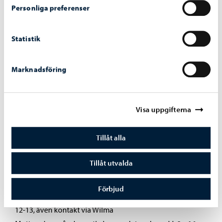
Personliga preferenser
Vikström Krister, bildkonst
Wackström Jenna, modersmål, skolbibliotekarie,
grupphandledare 24B
Statistik
Westermark Diana, engelska, grupphandledare 25B
Östman Torolf, biologi, geografi
Marknadsföring
Visa uppgifterna
Studerandevård
Tillåt alla
Tillåt utvalda
Hälsovårdare
Förbjud
Katariina Westerlund, 040 7652288, telefontid skoldagar kl.
12-13, även kontakt via Wilma