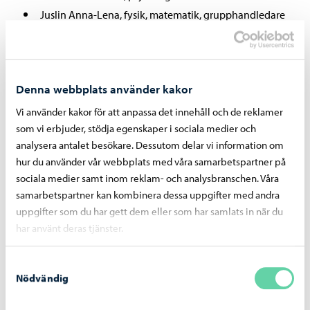
Juslin Anna-Lena, fysik, matematik, grupphandledare
25D
Karlsson Fredrik, religion, historia, samhällslära,
filosofi, grupphandledare 24A
Denna webbplats använder kakor
Krüger-Forslund Marie-Louise, studiehandledare
Lindell Fredrika, modersmål
Vi använder kakor för att anpassa det innehåll och de reklamer
som vi erbjuder, stödja egenskaper i sociala medier och
Linnaila Charlotta, gymnastik och hälsokunskap
analysera antalet besökare. Dessutom delar vi information om
López-Strömberg Leopoldo, matematik, fysik,
hur du använder vår webbplats med våra samarbetspartner på
grupphandledare 23C
sociala medier samt inom reklam- och analysbranschen. Våra
Lähderanta Esteri, finska, grupphandledare 24C
samarbetspartner kan kombinera dessa uppgifter med andra
Nordman Clara, religion, psykologi, filosofi,
uppgifter som du har gett dem eller som har samlats in när du
grupphandledare 25C
har använt deras tjänster.
Nylander Johanna, tyska
Samtyckesval
Nyman Tom, finska, grupphandledare 23B
Nödvändig
Rasinperä Heli, matematik, kemi, biologi,
hälsokunskap, grupphandledare 23A