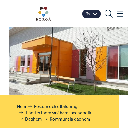
Hoppa till innehåll
Porvoo – Gå till startsid
Sv
Meny
Byt språk
Nuvarande språk: Sven
Sök
Bläddra:
Hem
Fostran och utbildning
Tjänster inom småbarnspedagogik
Daghem
Kommunala daghem