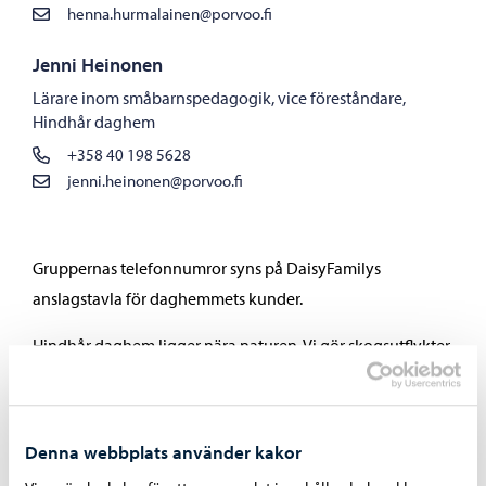
henna.hurmalainen@porvoo.fi
Jenni Heinonen
Lärare inom småbarnspedagogik, vice föreståndare,
Hindhår daghem
+358 40 198 5628
jenni.heinonen@porvoo.fi
Gruppernas telefonnumror syns på DaisyFamilys
anslagstavla för daghemmets kunder.
Hindhår daghem ligger nära naturen. Vi gör skogsutflykter,
utforskar omgivningarna, rör och lär oss.
Förskoleundervisningen i Hindhår skola, vid Koulutie 26.
Denna webbplats använder kakor
Skolans idrottsplan uppmuntrar till en mängd olika fysiska