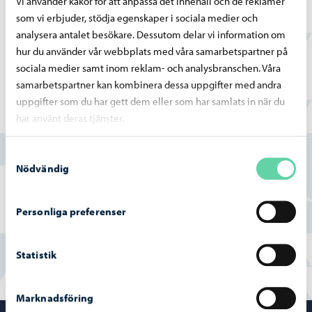
Vi använder kakor för att anpassa det innehåll och de reklamer
aktiviteter. Vår daghem är tvåspråkig, vilket är en stor
som vi erbjuder, stödja egenskaper i sociala medier och
tillgång för oss. Lokaler är funktionella och inbjuder
analysera antalet besökare. Dessutom delar vi information om
barnen till lek och lärande.
hur du använder vår webbplats med våra samarbetspartner på
sociala medier samt inom reklam- och analysbranschen. Våra
samarbetspartner kan kombinera dessa uppgifter med andra
uppgifter som du har gett dem eller som har samlats in när du
har använt deras tjänster.
Hittade du vad du sökte?
Samtyckesval
Ja
Nödvändig
Delvis
Personliga preferenser
Nej
Statistik
Marknadsföring