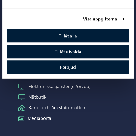
Porvoo – Gå ti
Visa uppgifterna
Tillåt alla
Kontaktuppgifter
Tillåt utvalda
Borgåinfo
Telefonrådgivning: 020 692 250
Förbjud
Kontaktuppgifter
Elektroniska tjänster (ePorvoo)
Nätbutik
Kartor och lägesinformation
Mediaportal