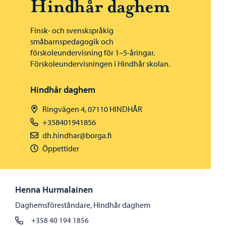
Hindhår daghem
Finsk- och svenskspråkig
småbarnspedagogik och
förskoleundervisning för 1–5-åringar.
Förskoleundervisningen i Hindhår skolan.
Hindhår daghem
Ringvägen 4, 07110 HINDHÅR
+358401941856
dh.hindhar@borga.fi
Öppettider
Henna Hurmalainen
Daghemsföreståndare, Hindhår daghem
+358 40 194 1856