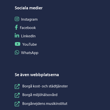
Sociala medier
Följ på Instagram
Instagram
Följ på Facebook
Facebook
Följ på LinkedIn
LinkedIn
Följ på YouTube
YouTube
Dela på WhatsApp
WhatsApp
Se även webbplatserna
Borgå kost- och städtjänster
Borgå miljöhälsovård
Borgånejdens musikinstitut