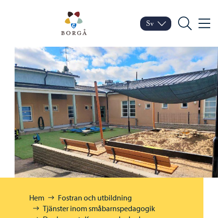
Hoppa till innehåll
Porvoo – Gå till startsid
Sv
Meny
Byt språk
Nuvarande språk: Sven
Sök
Bläddra:
Hem
Fostran och utbildning
Tjänster inom småbarnspedagogik