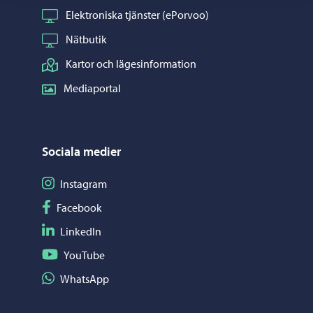
Elektroniska tjänster (ePorvoo)
Nätbutik
Kartor och lägesinformation
Mediaportal
Sociala medier
Följ på Instagram
Instagram
Följ på Facebook
Facebook
Följ på LinkedIn
LinkedIn
Följ på YouTube
YouTube
Dela på WhatsApp
WhatsApp