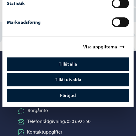
Delvis
Statistik
Nej
Marknadsföring
Visa uppgifterna
Porvoo – Gå ti
Tillåt alla
Tillåt utvalda
Förbjud
Kontaktuppgifter
Borgåinfo
Telefonrådgivning: 020 692 250
Kontaktuppgifter