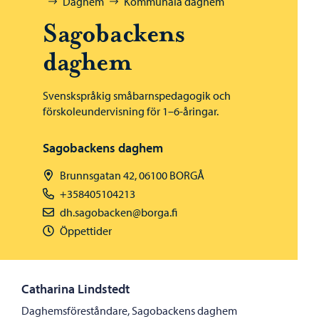
Daghem
Kommunala daghem
Sagobackens
daghem
Svenskspråkig småbarnspedagogik och
förskoleundervisning för 1–6-åringar.
Sagobackens daghem
Brunnsgatan 42, 06100 BORGÅ
+358405104213
dh.sagobacken@borga.fi
Öppettider
Catharina Lindstedt
Daghemsföreståndare, Sagobackens daghem