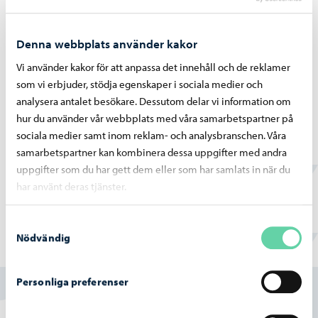
skola, vid Kvarnbergsgatan 18, 06100 Borgå.
Denna webbplats använder kakor
Vi har mångsidiga möjligheter att delta i
Vi använder kakor för att anpassa det innehåll och de reklamer
kulturevenemang och göra skogsutfärder, besöka parker
som vi erbjuder, stödja egenskaper i sociala medier och
och biblioteket. Allt finns på gångavstånd.
analysera antalet besökare. Dessutom delar vi information om
hur du använder vår webbplats med våra samarbetspartner på
Vi har en kunnig personal, som finns nära för barnen och
sociala medier samt inom reklam- och analysbranschen. Våra
uppmuntrar dem att utvecklas och lära sig. Då vi planerar
samarbetspartner kan kombinera dessa uppgifter med andra
vår verksamhet, lämnar vi rum för barnens önskemål och
uppgifter som du har gett dem eller som har samlats in när du
tankar.
har använt deras tjänster.
Samtyckesval
Nödvändig
Hittade du vad du sökte?
Personliga preferenser
Ja