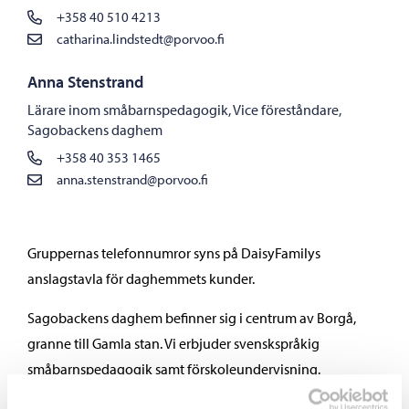
+358 40 510 4213
catharina.lindstedt@porvoo.fi
Anna Stenstrand
Lärare inom småbarnspedagogik, Vice föreståndare,
Sagobackens daghem
+358 40 353 1465
anna.stenstrand@porvoo.fi
Gruppernas telefonnumror syns på DaisyFamilys
anslagstavla för daghemmets kunder.
Sagobackens daghem befinner sig i centrum av Borgå,
granne till Gamla stan. Vi erbjuder svenskspråkig
småbarnspedagogik samt förskoleundervisning.
Tre förskolegrupper finns placerade i Kvarnbackens