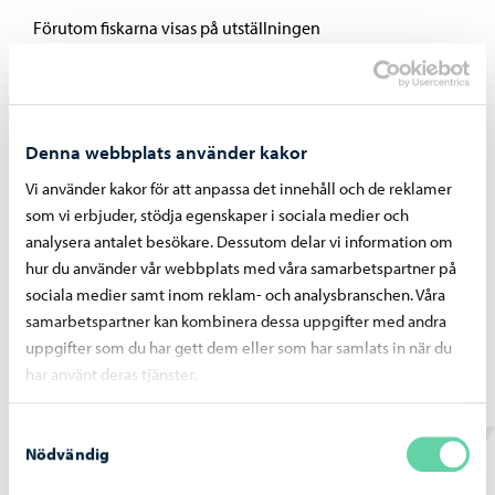
Förutom fiskarna visas på utställningen
blomstermålningar och andra naturmotiv som har fångat
uppmärksamheten under utflykterna.
Utställningen uppmanar betraktaren att stanna upp vid
Denna webbplats använder kakor
naturens detaljer och minnas att det mest betydelsefulla
Vi använder kakor för att anpassa det innehåll och de reklamer
med en fisketur ofta inte är fångsten, utan upplevelsen:
som vi erbjuder, stödja egenskaper i sociala medier och
analysera antalet besökare. Dessutom delar vi information om
vattnets ljud, ljusets skiftningar, den blommande
hur du använder vår webbplats med våra samarbetspartner på
strandängen och de stunder då omgivningen avslöjar
sociala medier samt inom reklam- och analysbranschen. Våra
något nytt att se. Fiske är en berättelse om dessa
samarbetspartner kan kombinera dessa uppgifter med andra
iakttagelser – om naturens närvaro och de spår den
uppgifter som du har gett dem eller som har samlats in när du
lämnar efter sig.
har använt deras tjänster.
Konstutställningar i servicehusen och -hemmen
Samtyckesval
Helena Rajalinna
Nödvändig