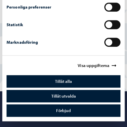
Personliga preferenser
Hittade du vad du sökte?
Statistik
Ja
Marknadsföring
Delvis
Nej
Visa uppgifterna
Tillåt alla
Tillåt utvalda
Porvoo – Gå ti
Förbjud