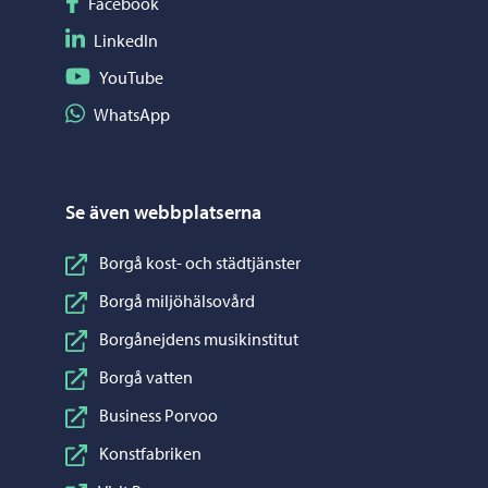
Följ på Facebook
Facebook
Följ på LinkedIn
LinkedIn
Följ på YouTube
YouTube
Dela på WhatsApp
WhatsApp
Se även webbplatserna
Borgå kost- och städtjänster
Borgå miljöhälsovård
Borgånejdens musikinstitut
Borgå vatten
Business Porvoo
Konstfabriken