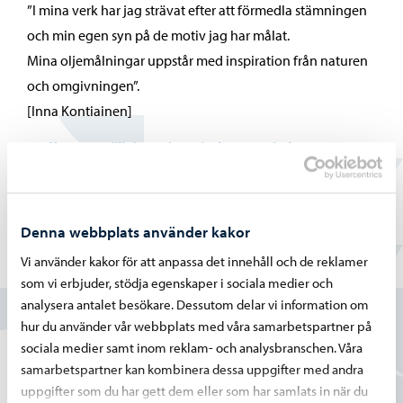
”I mina verk har jag strävat efter att förmedla stämningen
och min egen syn på de motiv jag har målat.
Mina oljemålningar uppstår med inspiration från naturen
och omgivningen”.
[Inna Kontiainen]
Konstutställningar i servicehusen och -hemmen
Inna Kontiainen
Denna webbplats använder kakor
Vi använder kakor för att anpassa det innehåll och de reklamer
Hittade du vad du sökte?
som vi erbjuder, stödja egenskaper i sociala medier och
analysera antalet besökare. Dessutom delar vi information om
Ja
hur du använder vår webbplats med våra samarbetspartner på
sociala medier samt inom reklam- och analysbranschen. Våra
Delvis
samarbetspartner kan kombinera dessa uppgifter med andra
uppgifter som du har gett dem eller som har samlats in när du
Nej