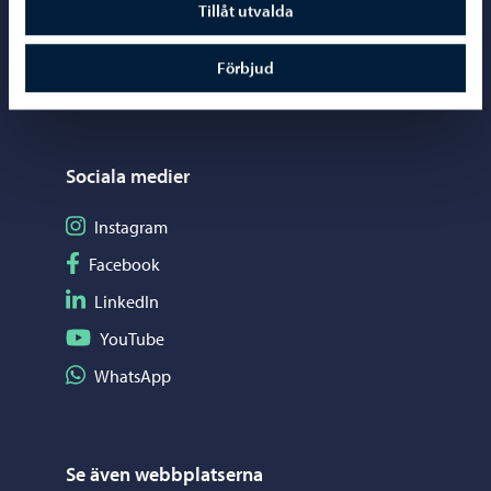
Tillåt utvalda
Kartor och lägesinformation
Förbjud
Mediaportal
Sociala medier
Följ på Instagram
Instagram
Följ på Facebook
Facebook
Följ på LinkedIn
LinkedIn
Följ på YouTube
YouTube
Dela på WhatsApp
WhatsApp
Se även webbplatserna