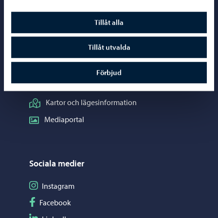
Borgåinfo
Tillåt alla
Telefonrådgivning: 020 692 250
Tillåt utvalda
Kontaktuppgifter
Elektroniska tjänster (ePorvoo)
Förbjud
Nätbutik
Kartor och lägesinformation
Mediaportal
Sociala medier
Följ på Instagram
Instagram
Följ på Facebook
Facebook