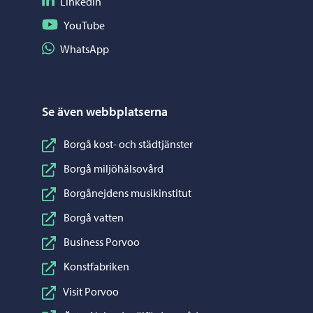
Följ på LinkedIn
LinkedIn
Följ på YouTube
YouTube
Dela på WhatsApp
WhatsApp
Se även webbplatserna
Borgå kost- och städtjänster
Borgå miljöhälsovård
Borgånejdens musikinstitut
Borgå vatten
Business Porvoo
Konstfabriken
Visit Porvoo