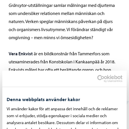
Gränsytor
‑utställningar samlar målningar med djurtema
som undersöker relationen mellan människan och
naturen. Verken speglar människans påverkan på djurs
och organismers livsutrymme. Vi förändrar ständigt vår
omgivning – men minns vi ömsesidigheten?
Vera Enkvist
är en bildkonstnär från Tammerfors som
utexaminerades från Konstskolan i Kankaanpää år 2018.
Enkvists måleri har ofta ett berättande grepp, och hon
kombinerar i sina verk både föreställande och abstrakta
uttryck.
konstutställningar i servicehusen och -hemmen
Denna webbplats använder kakor
Vera Enkvist
Vi använder kakor för att anpassa det innehåll och de reklamer
som vi erbjuder, stödja egenskaper i sociala medier och
analysera antalet besökare. Dessutom delar vi information om