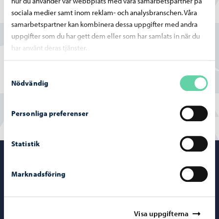
hur du använder vår webbplats med våra samarbetspartner på
sociala medier samt inom reklam- och analysbranschen. Våra
Hittade du vad du sökte?
samarbetspartner kan kombinera dessa uppgifter med andra
uppgifter som du har gett dem eller som har samlats in när du
Ja
har använt deras tjänster.
Delvis
Samtyckesval
Nödvändig
Nej
Personliga preferenser
Statistik
Porvoo – Gå ti
Marknadsföring
Kontaktuppgifter
Visa uppgifterna