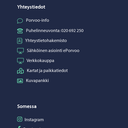
Yhteystiedot
Porvoo-info
Puhelinneuvonta: 020 692 250
Yhteystietohakemisto
Sähköinen asiointi ePorvoo
Verkkokauppa
Kartat ja paikkatiedot
Kuvapankki
Somessa
Seuraa Instagram
Instagram