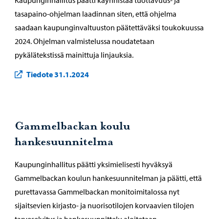
Kaupunginhallitus päätti käynnistää tuottavuus- ja
tasapaino-ohjelman laadinnan siten, että ohjelma
saadaan kaupunginvaltuuston päätettäväksi toukokuussa
2024. Ohjelman valmistelussa noudatetaan
pykälätekstissä mainittuja linjauksia.
Tiedote 31.1.2024
Gammelbackan koulu
hankesuunnitelma
Kaupunginhallitus päätti yksimielisesti hyväksyä
Gammelbackan koulun hankesuunnitelman ja päätti, että
purettavassa Gammelbackan monitoimitalossa nyt
sijaitsevien kirjasto- ja nuorisotilojen korvaavien tilojen