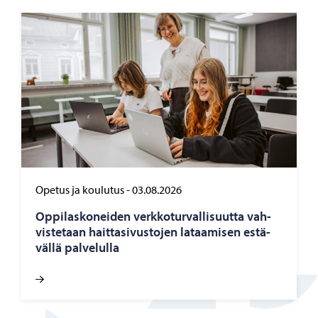
Opetus ja koulutus
-
03.08.2026
Op­pi­las­ko­nei­den verk­ko­tur­val­li­suut­ta vah­
vis­te­taan hait­ta­si­vus­to­jen la­taa­mi­sen es­tä­
väl­lä pal­ve­lul­la