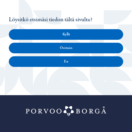
Löysitkö etsimäsi tiedon tältä sivulta?
Kyllä
Osittain
En
Porvoo – Siirr