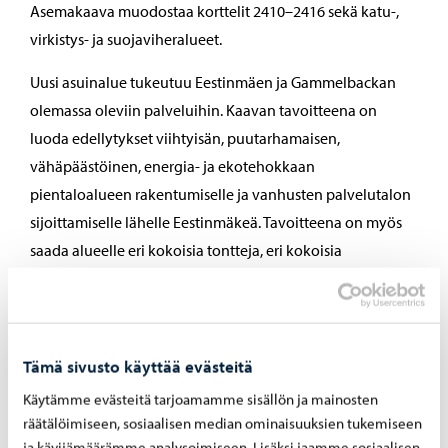
Asemakaava muodostaa korttelit 2410–2416 sekä katu-,
virkistys- ja suojaviheralueet.
Uusi asuinalue tukeutuu Eestinmäen ja Gammelbackan
olemassa oleviin palveluihin. Kaavan tavoitteena on
luoda edellytykset viihtyisän, puutarhamaisen,
vähäpäästöinen, energia- ja ekotehokkaan
pientaloalueen rakentumiselle ja vanhusten palvelutalon
sijoittamiselle lähelle Eestinmäkeä. Tavoitteena on myös
saada alueelle eri kokoisia tontteja, eri kokoisia
asuinpientaloja ja mahdollisuuksia erilaisille
toteutusmuodoille.
Tämä sivusto käyttää evästeitä
Käytämme evästeitä tarjoamamme sisällön ja mainosten
Muut asiat
räätälöimiseen, sosiaalisen median ominaisuuksien tukemiseen
ja kävijämäärämme analysoimiseen. Lisäksi jaamme sosiaalisen