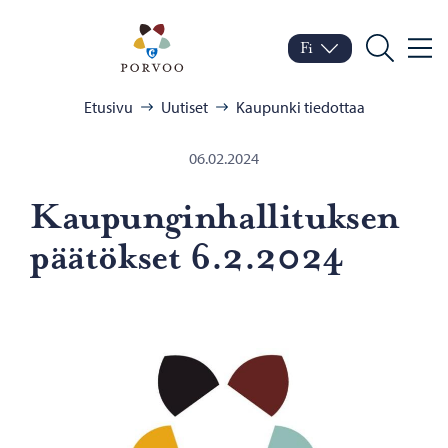
Siirry sisältöön
Porvoo – Siirry kotisivul
Fi
Valik
Vaihda kieltä
Nykyinen kieli: Suomi
Hae
Selaa:
Etusivu
Uutiset
Kaupunki tiedottaa
06.02.2024
Kau­pun­gin­hal­li­tuk­sen
pää­tök­set 6.2.2024