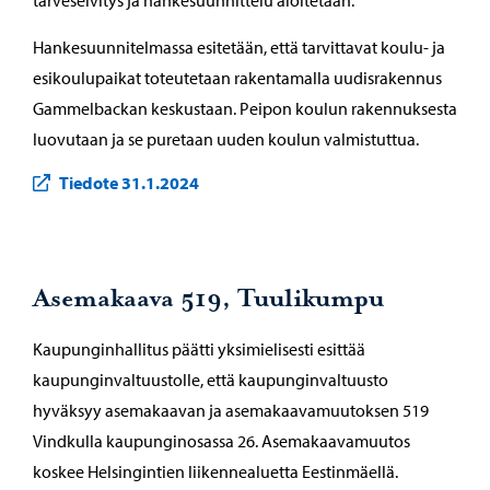
tarveselvitys ja hankesuunnittelu aloitetaan.
Hankesuunnitelmassa esitetään, että tarvittavat koulu- ja
esikoulupaikat toteutetaan rakentamalla uudisrakennus
Gammelbackan keskustaan. Peipon koulun rakennuksesta
luovutaan ja se puretaan uuden koulun valmistuttua.
Tiedote 31.1.2024
Asemakaava 519, Tuulikumpu
Kaupunginhallitus päätti yksimielisesti esittää
kaupunginvaltuustolle, että kaupunginvaltuusto
hyväksyy asemakaavan ja asemakaavamuutoksen 519
Vindkulla kaupunginosassa 26. Asemakaavamuutos
koskee Helsingintien liikennealuetta Eestinmäellä.