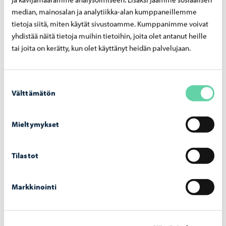
Muut asiat kaupunginhallitus päätti yksimielisesti
median, mainosalan ja analytiikka-alan kumppaneillemme
esitysten mukaisesti.
tietoja siitä, miten käytät sivustoamme. Kumppanimme voivat
yhdistää näitä tietoja muihin tietoihin, joita olet antanut heille
Kaupunginhallituksen esityslista
tai joita on kerätty, kun olet käyttänyt heidän palvelujaan.
Jaa Facebook
Jaa LinkedIn
Jaa WhatsApp
Suostumuksen
Välttämätön
valinta
Mieltymykset
Aiheeseen liittyvät uutiset
Tilastot
Kaupunki tiedottaa
-
07.08.2026
Markkinointi
Kump­pa­nuus­ha­ku auki jo elo­kuus­sa – uu­te­
na muo­to­na yl­lä­pi­to­kump­pa­nuus