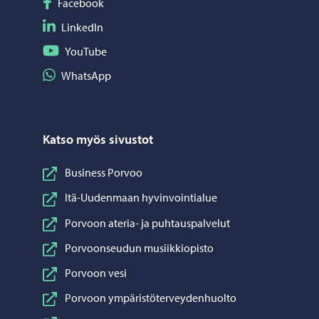
Seuraa Facebook
Facebook
Seuraa LinkedIn
LinkedIn
Seuraa YouTube
YouTube
Jaa WhatsApp
WhatsApp
Katso myös sivustot
Business Porvoo
Itä-Uudenmaan hyvinvointialue
Porvoon ateria- ja puhtauspalvelut
Porvoonseudun musiikkiopisto
Porvoon vesi
Porvoon ympäristöterveydenhuolto