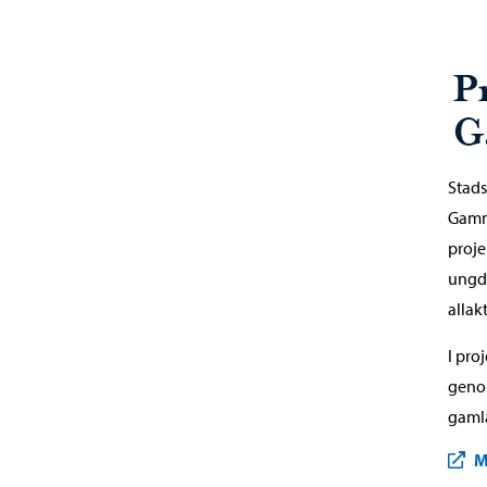
P
G
Stads
Gamm
proje
ungdo
allak
I pro
geno
gamla
M