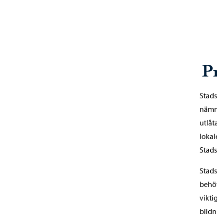
P
Stads
nämn
utlåt
lokal
Stads
Stads
behöv
vikti
bildn