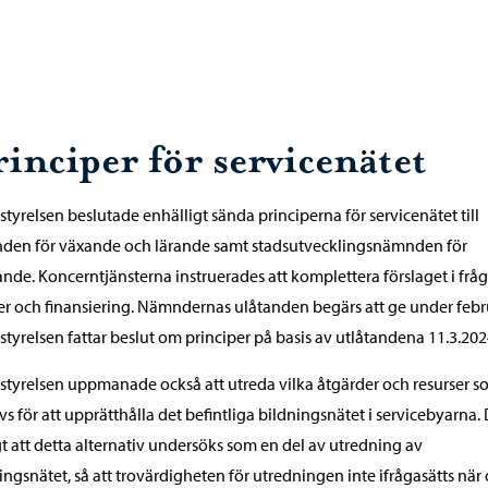
rinciper för servicenätet
styrelsen beslutade enhälligt sända principerna för servicenätet till
den för växande och lärande samt stadsutvecklingsnämnden för
ande. Koncerntjänsterna instruerades att komplettera förslaget i frå
er och finansiering. Nämndernas ulåtanden begärs att ge under febr
styrelsen fattar beslut om principer på basis av utlåtandena 11.3.202
styrelsen uppmanade också att utreda vilka åtgärder och resurser 
s för att upprätthålla det befintliga bildningsnätet i servicebyarna. 
gt att detta alternativ undersöks som en del av utredning av
ingsnätet, så att trovärdigheten för utredningen inte ifrågasätts när 