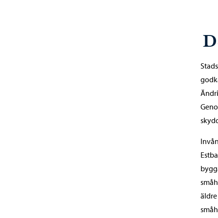
D
Stads
godkä
Ändri
Genom
skyd
Invån
Estba
bygga
småhu
äldre
småhu