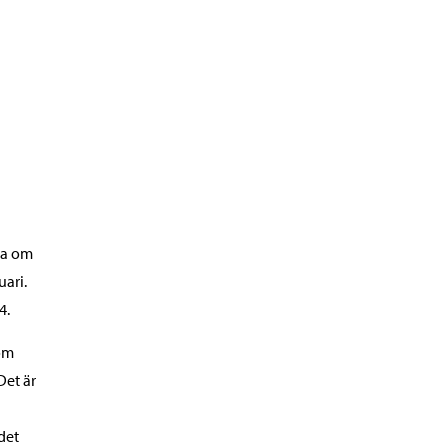
ga om
uari.
4.
som
Det är
det