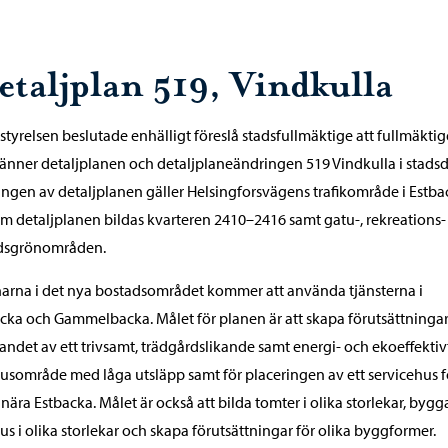
etaljplan 519, Vindkulla
styrelsen beslutade enhälligt föreslå stadsfullmäktige att fullmäktig
nner detaljplanen och detaljplaneändringen 519 Vindkulla i stadsd
ngen av detaljplanen gäller Helsingforsvägens trafikområde i Estba
 detaljplanen bildas kvarteren 2410–2416 samt gatu-, rekreations-
dsgrönområden.
arna i det nya bostadsområdet kommer att använda tjänsterna i
cka och Gammelbacka. Målet för planen är att skapa förutsättningar
ndet av ett trivsamt, trädgårdslikande samt energi- och ekoeffektiv
sområde med låga utsläpp samt för placeringen av ett servicehus f
 nära Estbacka. Målet är också att bilda tomter i olika storlekar, bygg
s i olika storlekar och skapa förutsättningar för olika byggformer.