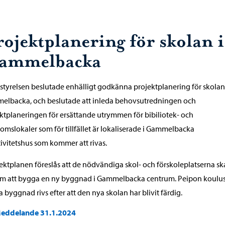
rojektplanering för skolan i
ammelbacka
styrelsen beslutade enhälligt godkänna projektplanering för skolan
elbacka, och beslutade att inleda behovsutredningen och
ktplaneringen för ersättande utrymmen för bibiliotek- och
mslokaler som för tillfället är lokaliserade i Gammelbacka
tivitetshus som kommer att rivas.
jektplanen föreslås att de nödvändiga skol- och förskoleplatserna s
m att bygga en ny byggnad i Gammelbacka centrum. Peipon koulu
 byggnad rivs efter att den nya skolan har blivit färdig.
eddelande 31.1.2024