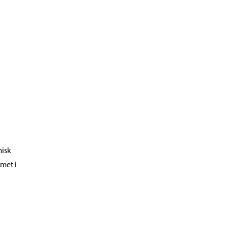
misk
met i