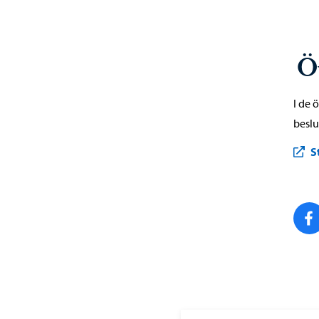
Ö
I de 
beslu
S