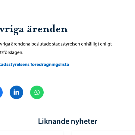
vriga ärenden
övriga ärendena beslutade stadsstyrelsen enhälligt enligt
tsförslagen.
tadsstyrelsens föredragningslista
Dela på Facebook
Dela på LinkedIn
Dela på WhatsApp
Liknande nyheter