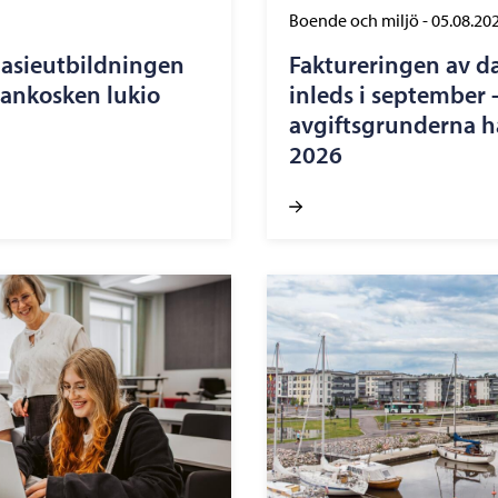
Boende och miljö
-
05.08.20
nasieutbildningen
Faktureringen av d
nankosken lukio
inleds i september 
avgiftsgrunderna ha
2026