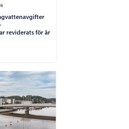
26
agvattenavgifter
–
r reviderats för år