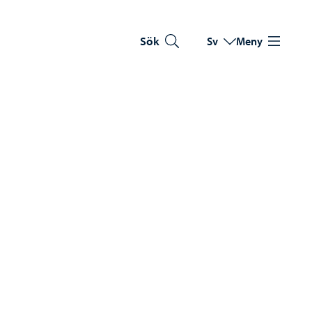
Sök
Sv
Meny
Byt språk
Nuvarande språk: Sve