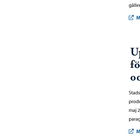
gäller
M
U
f
o
Stads
produ
maj 2
parag
M