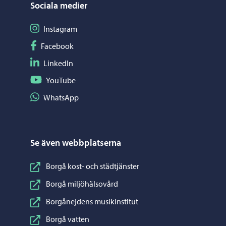
Sociala medier
Följ på Instagram
Instagram
Följ på Facebook
Facebook
Följ på LinkedIn
LinkedIn
Följ på YouTube
YouTube
Dela på WhatsApp
WhatsApp
Se även webbplatserna
Borgå kost- och städtjänster
Borgå miljöhälsovård
Borgånejdens musikinstitut
Borgå vatten