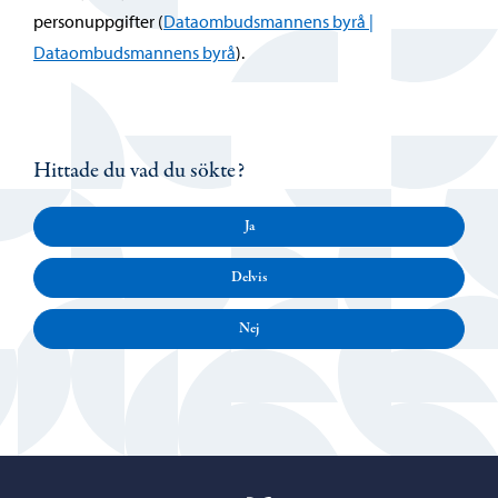
personuppgifter (
Dataombudsmannens byrå |
Dataombudsmannens byrå
).
Hittade du vad du sökte?
Ja
Delvis
Nej