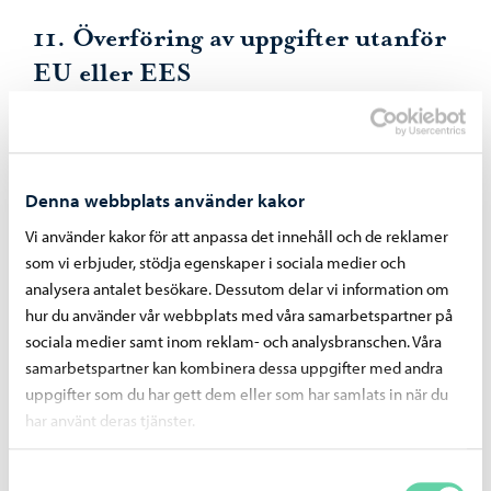
11. Överföring av uppgifter utanför
EU eller EES
Överförs inte
Denna webbplats använder kakor
Vi använder kakor för att anpassa det innehåll och de reklamer
12. Principerna för skyddet av
som vi erbjuder, stödja egenskaper i sociala medier och
registret
analysera antalet besökare. Dessutom delar vi information om
hur du använder vår webbplats med våra samarbetspartner på
Manuellt material: Manuellt material förvaras endast för
sociala medier samt inom reklam- och analysbranschen. Våra
kortvarig behandling och förstörs genom att lägga det i
samarbetspartner kan kombinera dessa uppgifter med andra
ett sekretesskärl eller en dokumentförstörare omedelbart
uppgifter som du har gett dem eller som har samlats in när du
har använt deras tjänster.
efter att behovet att behandla materialet har upphört.
Materialet förvaras i låsbara skåp ellr fack. Utomstående
Samtyckesval
personer har inte fri tillgång till avdelningen där skåpen