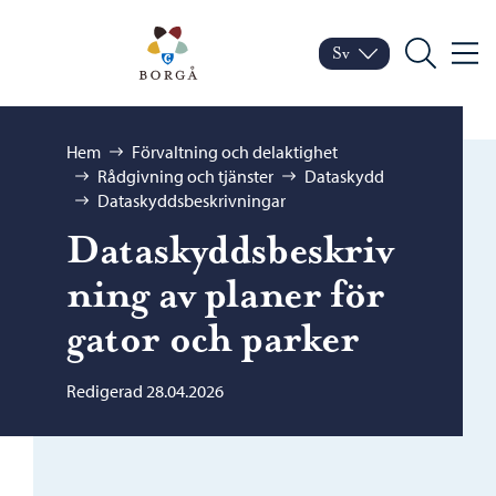
Hoppa till innehåll
Porvoo – Gå till startsid
Sv
Meny
Byt språk
Nuvarande språk: Sven
Sök
Bläddra:
Hem
Förvaltning och delaktighet
Rådgivning och tjänster
Dataskydd
Dataskyddsbeskrivningar
Dataskyddsbeskriv
ning av planer för
gator och parker
Redigerad 28.04.2026