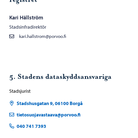
Kari Hällström
Stadsinfradirektör
kari.hallstrom@porvoo.fi
5. Stadens dataskyddsansvariga
Stadsjurist
Stadshusgatan 9, 06100 Borgå
tietosuojavastaava@porvoo.fi
040 741 7393