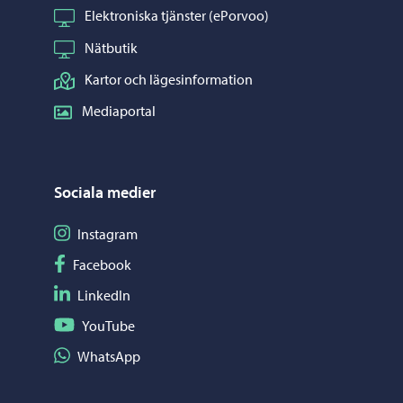
Elektroniska tjänster (ePorvoo)
Nätbutik
Kartor och lägesinformation
Mediaportal
Sociala medier
Följ på Instagram
Instagram
Följ på Facebook
Facebook
Följ på LinkedIn
LinkedIn
Följ på YouTube
YouTube
Dela på WhatsApp
WhatsApp