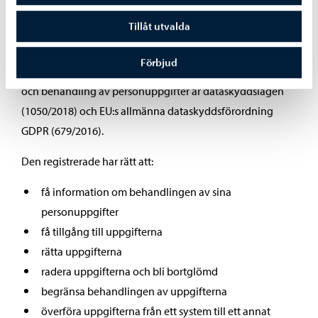
och trovärdigheten hos stadens system och personregister
Tillåt utvalda
kan upprätthållas och säkerställas. All behandling av
personuppgifter följer dataskyddslagstiftningen, där de
Förbjud
viktigaste allmänna lagarna som reglerar personregister
och behandling av personuppgifter är dataskyddslagen
(1050/2018) och EU:s allmänna dataskyddsförordning
GDPR (679/2016).
Den registrerade har rätt att:
få information om behandlingen av sina
personuppgifter
få tillgång till uppgifterna
rätta uppgifterna
radera uppgifterna och bli bortglömd
begränsa behandlingen av uppgifterna
överföra uppgifterna från ett system till ett annat