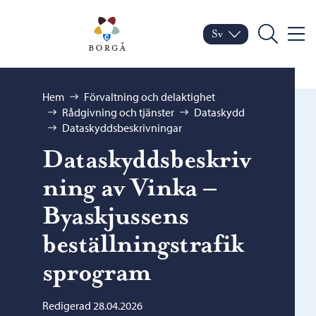
Hoppa till innehåll
Porvoo – Gå till startsid
Sv
Meny
Byt språk
Nuvarande språk: Sven
Sök
Bläddra:
Hem
Förvaltning och delaktighet
Rådgivning och tjänster
Dataskydd
Dataskyddsbeskrivningar
Dataskyddsbeskriv
ning av Vinka –
Byaskjussens
beställningstrafik
sprogram
Redigerad 28.04.2026