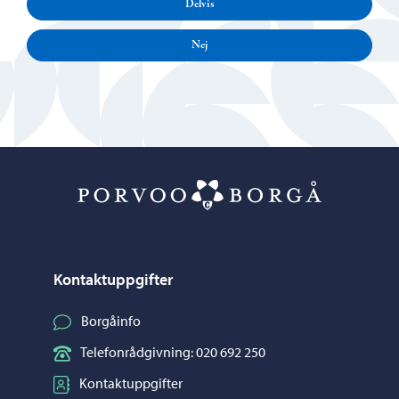
Delvis
Nej
Porvoo – Gå ti
Kontaktuppgifter
Borgåinfo
Telefonrådgivning: 020 692 250
Kontaktuppgifter