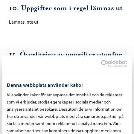
10. Uppgifter som i regel lämnas ut
Lämnas inte ut
11. Överföring av uppgifter utanför
EU eller EES
Överförs inte
Denna webbplats använder kakor
Vi använder kakor för att anpassa det innehåll och de reklamer
som vi erbjuder, stödja egenskaper i sociala medier och
analysera antalet besökare. Dessutom delar vi information om
12. Principerna för skyddet av
hur du använder vår webbplats med våra samarbetspartner på
registret
sociala medier samt inom reklam- och analysbranschen. Våra
samarbetspartner kan kombinera dessa uppgifter med andra
Manuellt material: –