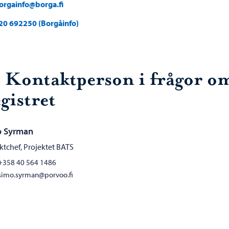
orgainfo@borga.fi
20 692250 (Borgåinfo)
. Kontaktperson i frågor o
gistret
o Syrman
ktchef, Projektet BATS
+358 40 564 1486
simo.syrman@porvoo.fi