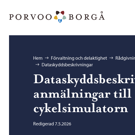
Hoppa till innehåll
Porvoo – Gå till startsidan
Bläddra:
Hem
Förvaltning och delaktighet
Rådgivnin
Dataskyddsbeskrivningar
Dataskyddsbeskri
anmälningar til
cykelsimulatorn
Redigerad 7.5.2026