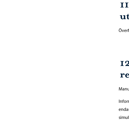
1
u
Överf
1
re
Manue
Infor
endas
simul