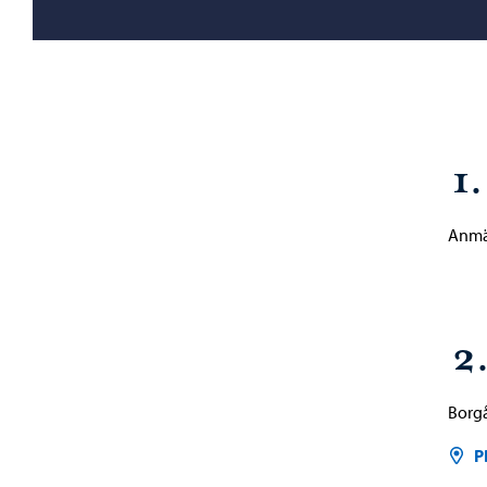
1
Anmäl
2.
Borgå
P