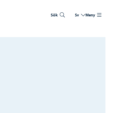
Sök
Sv
Meny
Byt språk
Nuvarande språk: Sve