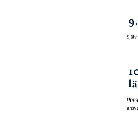
9
Själv
1
l
Uppgi
ansva