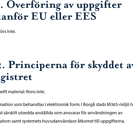
1. Överföring av uppgifter
tanför EU eller EES
örs inte.
2. Principerna för skyddet a
gistret
llt material: finns inte.
mation som behandlas i elektronisk form: I Borgå stads M365-miljö h
t särskilt utsedda anställda som ansvarar för användningen av
atorn samt systemets huvudanvändare åtkomst till uppgifterna.