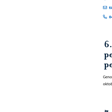
t
0
6
p
p
Genom
oktob