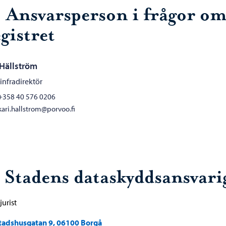
. Ansvarsperson i frågor o
gistret
 Hällström
infradirektör
+358 40 576 0206
kari.hallstrom@porvoo.fi
. Stadens dataskyddsansvari
jurist
tadshusgatan 9, 06100 Borgå