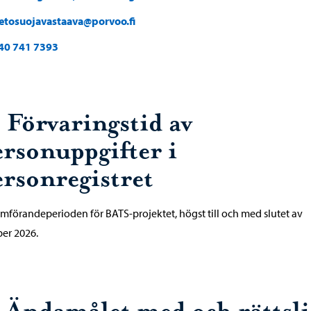
ietosuojavastaava@porvoo.fi
40 741 7393
. Förvaringstid av
ersonuppgifter i
ersonregistret
förandeperioden för BATS-projektet, högst till och med slutet av
er 2026.