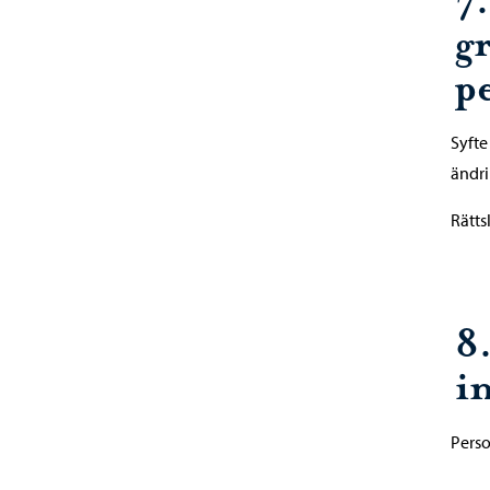
7
g
p
Syfte
ändri
Rätts
8.
i
Perso