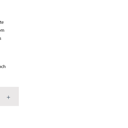
te
nom
s
och