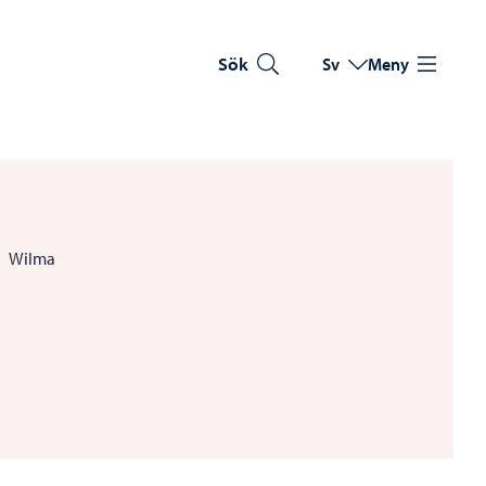
Sök
Sv
Meny
Byt språk
Nuvarande språk: Sve
Wilma