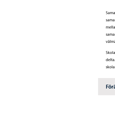
Samar
samar
mella
samar
välm
Skola
delta
skola
För