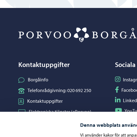
Kontaktuppgifter
Sociala
Följ på I
Borgåinfo
Instag
Följ på F
Facebo
Telefonrådgivning: 020 692 250
Följ på L
Linked
Kontaktuppgifter
Följ på Y
YouT
Elektroniska tjänster (ePorvoo)
Dela på 
Whats
Nätbutik
Denna webbplats använ
Kartor och lägesinformation
Vi använder kakor för att anp