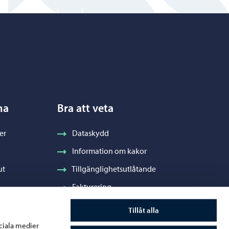
na
Bra att veta
er
Dataskydd
Information om kakor
ut
Tillgänglighetsutlåtande
Fakturering
Stadens visuella profil och vapen
Tillåt alla
ociala medier