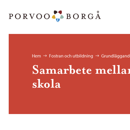
Hoppa till innehåll
Porvoo – Gå till startsidan
Bläddra:
Hem
Fostran och utbildning
Grundläggande
Samarbete mella
skola