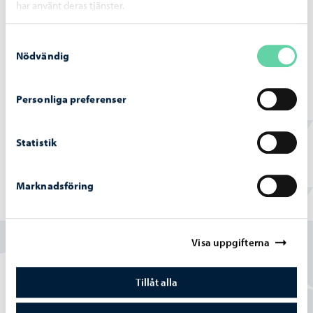
har använt deras tjänster.
Tennisplaner i Tolkis
Det finns tre konstgräsplaner där det är gratis att
Samtyckesval
Nödvändig
spela. Speltid är en timme. Turbyte vid jämna
klockslag.
Inga bokningar.
Personliga preferenser
liikunta.tilavaraus@porvoo.fi
Statistik
Marknadsföring
Hittade du vad du sökte?
Visa uppgifterna
Ja
Delvis
Tillåt alla
Nej