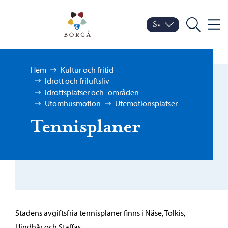
Hoppa till innehåll
Porvoo – Gå till startsid
Sv
Meny
Byt språk
Nuvarande språk: Sven
Sök
Bläddra:
Hem
Kultur och fritid
Idrott och friluftsliv
Idrottsplatser och -områden
Utomhusmotion
Utemotionsplatser
Tennisplaner
Stadens avgiftsfria tennisplaner finns i Näse, Tolkis,
Hindhår och Staffas.