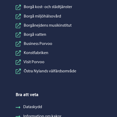
Borgå kost- och städtjänster
Borgå miljöhälsovård
Borgånejdens musikinstitut
Borgå vatten
Business Porvoo
Konstfabriken
Visit Porvoo
Östra Nylands välfärdsområde
Bra att veta
Dataskydd
Information om kakor