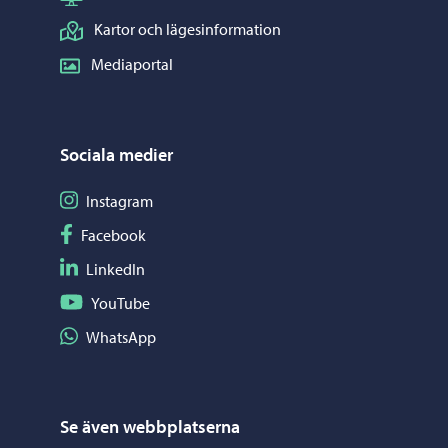
Kartor och lägesinformation
Mediaportal
Sociala medier
Följ på Instagram
Instagram
Följ på Facebook
Facebook
Följ på LinkedIn
LinkedIn
Följ på YouTube
YouTube
Dela på WhatsApp
WhatsApp
Se även webbplatserna