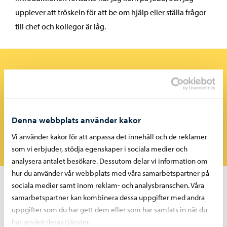
upplever att tröskeln för att be om hjälp eller ställa frågor
till chef och kollegor är låg.
“
Borgå stad erbjuder ett brett utbud av fortbildningar,
och som lärare inom småbarnspedagogik finns
möjligheten att vidareutbilda sig till magister, där delar
Denna webbplats använder kakor
av utbildningen kan genomföras på arbetstid.
Vi använder kakor för att anpassa det innehåll och de reklamer
som vi erbjuder, stödja egenskaper i sociala medier och
analysera antalet besökare. Dessutom delar vi information om
hur du använder vår webbplats med våra samarbetspartner på
sociala medier samt inom reklam- och analysbranschen. Våra
Under verksamhetsåret ges vi möjlighet till fyra
samarbetspartner kan kombinera dessa uppgifter med andra
eftermiddagar för kompetensutveckling.
uppgifter som du har gett dem eller som har samlats in när du
har använt deras tjänster.
Jag uppskattar de nya daghemslokalerna i Bjurböle. Varje