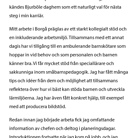
kändes Bjurböle daghem som ett naturligt val för nästa
steg i min karriär.
Mitt arbete i Borgå präglas av ett starkt kollegialt stöd och
en inkluderande arbetsmiljö. Tillsammans med ett annat
dagis har vi tillgång till en ambulerande barnskötare som
hoppar in vid behov och som personalen och barnen
känner bra. Vi får mycket stöd från speciallärare och
sakkunniga inom småbarnspedagogik. Jag har fått många
tips och idéer från dem och möjlighet att tillsammans
reflektera över hur vi bäst kan stöda barnen och utveckla
lärmiljöerna. Jag har även fått konkret hjälp, till exempel
med att producera bildstöd.
Redan innan jag började arbeta fick jag omfattande
information av chefen och deltog i planeringsdagar.
Introduktionen fortsatte när jag kom på jobb, och jag