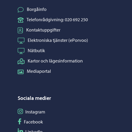
Borgåinfo
Telefonrådgivning: 020 692 250
Kontaktuppgifter
Elektroniska tjänster (ePorvoo)
Nätbutik
Kartor och lägesinformation
Mediaportal
Sociala medier
Följ på Instagram
Instagram
Följ på Facebook
Facebook
Följ på LinkedIn
LinkedIn