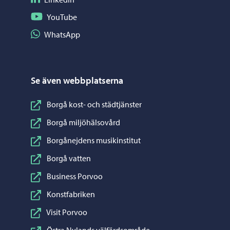
Följ på YouTube
YouTube
Dela på WhatsApp
WhatsApp
Se även webbplatserna
Borgå kost- och städtjänster
Borgå miljöhälsovård
Borgånejdens musikinstitut
Borgå vatten
Business Porvoo
Konstfabriken
Visit Porvoo