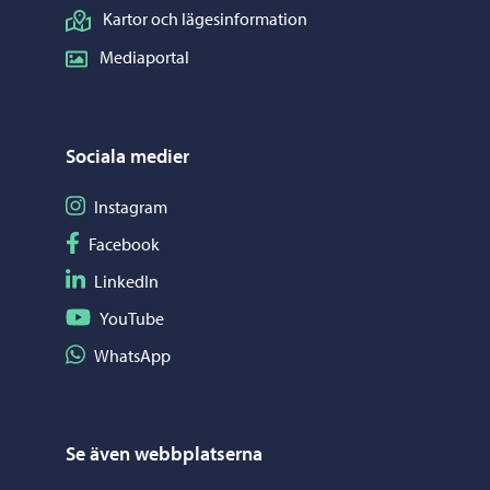
Kartor och lägesinformation
Mediaportal
Sociala medier
Följ på Instagram
Instagram
Följ på Facebook
Facebook
Följ på LinkedIn
LinkedIn
Följ på YouTube
YouTube
Dela på WhatsApp
WhatsApp
Se även webbplatserna