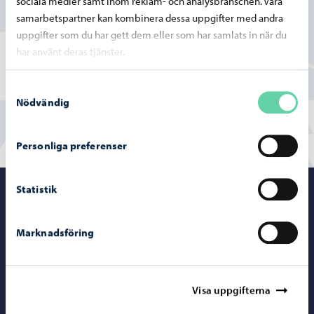
sociala medier samt inom reklam- och analysbranschen. Våra
samarbetspartner kan kombinera dessa uppgifter med andra
Ja
uppgifter som du har gett dem eller som har samlats in när du
har använt deras tjänster.
Delvis
Nej
Samtyckesval
Nödvändig
Personliga preferenser
Statistik
Porvoo – Gå ti
Marknadsföring
Kontaktuppgifter
Visa uppgifterna
Borgåinfo