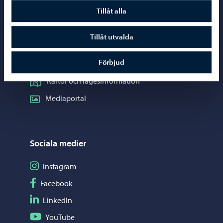
Telefonrådgivning: 020 692 250
Tillåt alla
Kontaktuppgifter
Tillåt utvalda
Elektroniska tjänster (ePorvoo)
Förbjud
Nätbutik
Kartor och lägesinformation
Mediaportal
Sociala medier
Följ på Instagram
Instagram
Följ på Facebook
Facebook
Följ på LinkedIn
LinkedIn
Följ på YouTube
YouTube