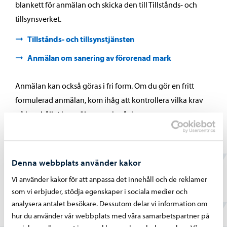
blankett för anmälan och skicka den till Tillstånds- och
tillsynsverket.
Tillstånds- och tillsynstjänsten
Anmälan om sanering av förorenad mark
Anmälan kan också göras i fri form. Om du gör en fritt
formulerad anmälan, kom ihåg att kontrollera vilka krav
på innehållet i anmälan som ingår i
miljöskyddsförordningen.
Tillstånds- och tillsynsverket tar ut en avgift i enlighet med
Denna webbplats använder kakor
gällande taxa för behandling av anmälan.
Vi använder kakor för att anpassa det innehåll och de reklamer
som vi erbjuder, stödja egenskaper i sociala medier och
analysera antalet besökare. Dessutom delar vi information om
hur du använder vår webbplats med våra samarbetspartner på
Hittade du vad du sökte?