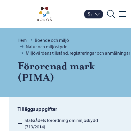
Hoppa till innehåll
Porvoo – Gå till startsid
Sv
Meny
Byt språk
Nuvarande språk: Sven
Sök
Bläddra:
Hem
Boende och miljö
Natur och miljöskydd
Miljövårdens tillstånd, registreringar och anmälningar
Förorenad mark
(PIMA)
Tilläggsuppgifter
Statsrådets förordning om miljöskydd
(713/2014)