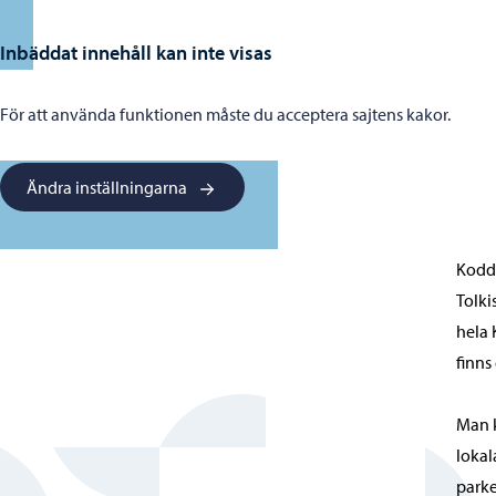
Inbäddat innehåll kan inte visas
För att använda funktionen måste du acceptera sajtens kakor.
Ändra inställningarna
Kodde
Tolki
hela 
finns
Man k
lokal
parke