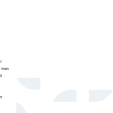
i
er man
id
er