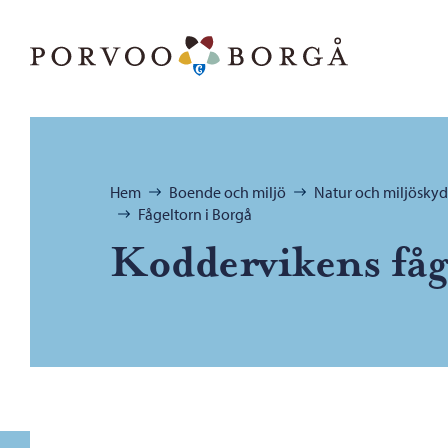
Hoppa till innehåll
Porvoo – Gå till startsidan
Bläddra:
Hem
Boende och miljö
Natur och miljösky
Fågeltorn i Borgå
Koddervikens fåg