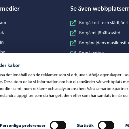
 medier
Se även webbplatser
nstagram
ram
Borgå kost- och städtjänst
acebook
ok
Borgå miljöhälsovård
inkedIn
In
Borgånejdens musikinstit
ouTube
ube
Borgå vatten
WhatsApp
App
Business Porvoo
der kakor
Konstfabriken
assa det innehåll och de reklamer som vi erbjuder, stödja egenskaper i s
re. Dessutom delar vi information om hur du använder vår webbplats me
Visit Porvoo
medier samt inom reklam- och analysbranschen. Våra samarbetspartner
Östra Nylands välfärdsom
d andra uppgifter som du har gett dem eller som har samlats in när du 
Personliga preferenser
Statistik
M