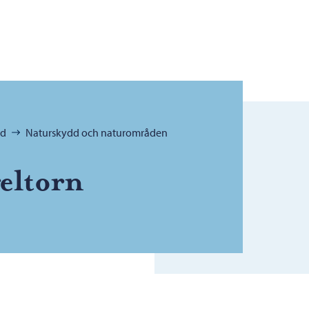
dd
Naturskydd och naturområden
eltorn