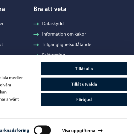
na
Bra att veta
er
Dataskydd
Information om kakor
ut
Tillgänglighetsutlåtande
Fakturering
Stadens visuella profil och vapen
Tillåt alla
ociala medier
Tillåt utvalda
d våra
 kan
råde
har använt
Förbjud
arknadsföring
Visa uppgifterna