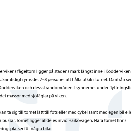
rvikens fågeltorn ligger på stadens mark längst inne i Kodderviken 
s. Samtidigt ryms det 7–8 personer att hålla utkik i tornet. Därifrån s
Kodderviken och dess strandområden. I synnerhet under flyttningst
 det massor med sjöfåglar på viken.
an ta sig till tornet lätt till fots eller med cykel samt med egen bil ell
a bussar. Tornet ligger alldeles invid Haikovägen. Nära tornet finns
ringsplatser för några bilar.