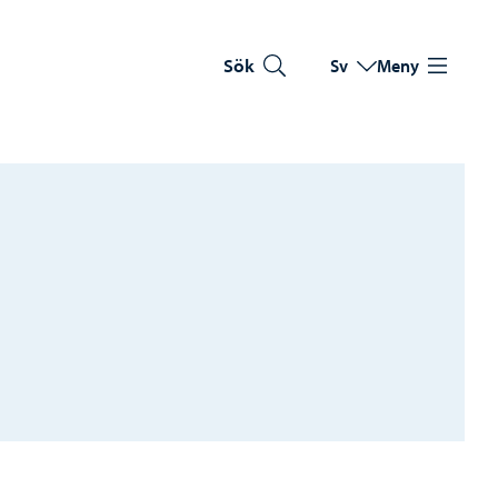
Sök
Sv
Meny
Byt språk
Nuvarande språk: Sve