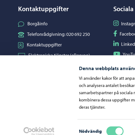
Kontaktuppgifter
Sociala
Följ på I
Borgåinfo
Instag
Följ på F
Facebo
Telefonrådgivning: 020 692 250
Följ på L
Linked
Kontaktuppgifter
Följ på Y
YouT
Elektroniska tjänster (ePorvoo)
Dela på 
Whats
Nätbutik
Denna webbplats använ
Kartor och lägesinformation
Vi använder kakor för att anp
och analysera antalet besöka
Mediaportal
samarbetspartner på sociala 
kombinera dessa uppgifter me
deras tjänster.
Ge respons
Samtyckesval
Nödvändig