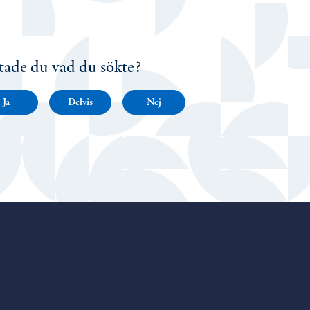
tade du vad du sökte?
Ja
Delvis
Nej
Porvoo – Gå till startsidan