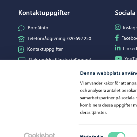
Kontaktuppgifter
Sociala
Följ på I
Borgåinfo
Instag
Följ på F
Facebo
Telefonrådgivning: 020 692 250
Följ på L
Linked
Kontaktuppgifter
Följ på Y
YouT
Elektroniska tjänster (ePorvoo)
Dela på 
Whats
Nätbutik
Denna webbplats använ
Kartor och lägesinformation
Vi använder kakor för att anp
och analysera antalet besöka
Mediaportal
samarbetspartner på sociala 
kombinera dessa uppgifter me
deras tjänster.
Ge respons
Samtyckesval
Nödvändig