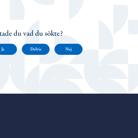
tade du vad du sökte?
Ja
Delvis
Nej
Porvoo – Gå till startsidan