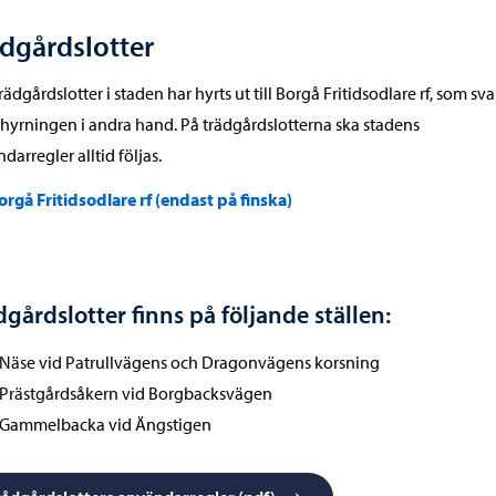
dgårdslotter
trädgårdslotter i staden har hyrts ut till Borgå Fritidsodlare rf, som sva
thyrningen i andra hand. På trädgårdslotterna ska stadens
darregler alltid följas.
orgå Fritidsodlare rf (endast på finska)
dgårdslotter finns på följande ställen:
 Näse vid Patrullvägens och Dragonvägens korsning
 Prästgårdsåkern vid Borgbacksvägen
 Gammelbacka vid Ängstigen