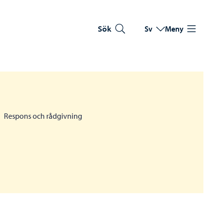
Sök
Sv
Meny
Byt språk
Nuvarande språk: Sve
Respons och rådgivning