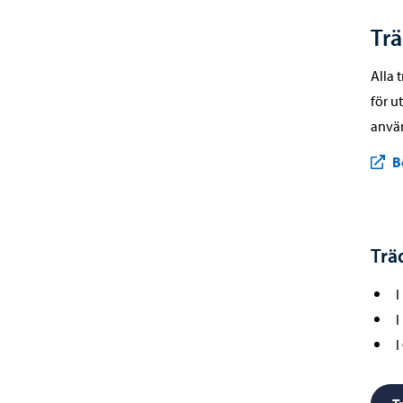
Trä
Alla 
för u
använ
B
Trä
I
I
I