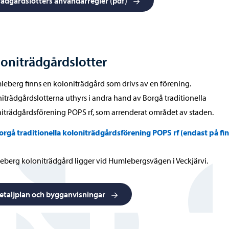
rådgårdslotters användarregler (pdf)
oniträdgårdslotter
leberg finns en koloniträdgård som drivs av en förening.
iträdgårdslotterna uthyrs i andra hand av Borgå traditionella
iträdgårdsförening POPS rf, som arrenderat området av staden.
orgå traditionella koloniträdgårdsförening POPS rf (endast på fi
berg koloniträdgård ligger vid Humlebergsvägen i Veckjärvi.
etaljplan och bygganvisningar