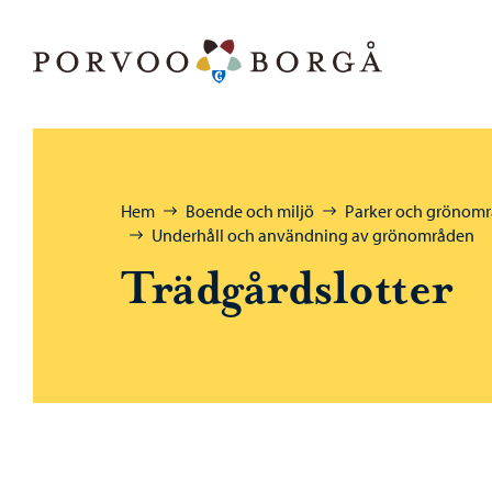
Hoppa till innehåll
Porvoo – Gå till startsidan
Bläddra:
Hem
Boende och miljö
Parker och grönom
Underhåll och användning av grönområden
Trädgårdslotter