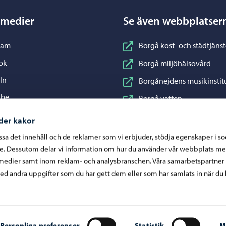
 medier
Se även webbplatser
nstagram
ram
Borgå kost- och städtjänst
acebook
ok
Borgå miljöhälsovård
inkedIn
In
Borgånejdens musikinstit
ouTube
ube
Borgå vatten
WhatsApp
App
Business Porvoo
der kakor
Konstfabriken
assa det innehåll och de reklamer som vi erbjuder, stödja egenskaper i s
re. Dessutom delar vi information om hur du använder vår webbplats me
Visit Porvoo
medier samt inom reklam- och analysbranschen. Våra samarbetspartner
Östra Nylands välfärdsom
d andra uppgifter som du har gett dem eller som har samlats in när du 
Personliga preferenser
Statistik
M