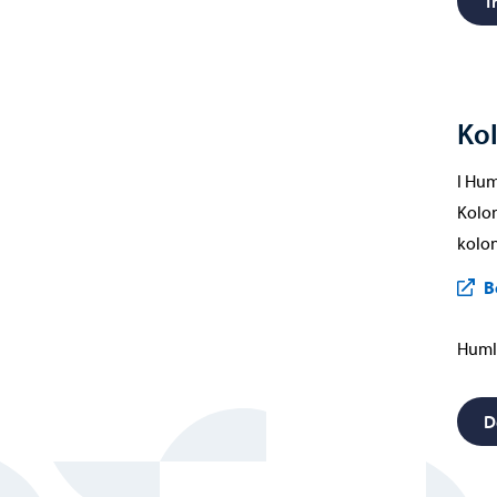
T
Kol
I Hum
Kolon
kolon
B
Humle
D