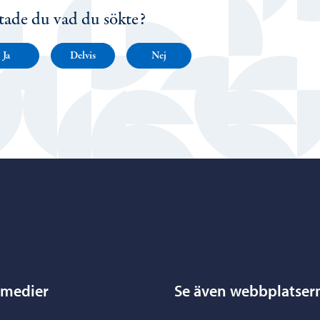
tade du vad du sökte?
Ja
Delvis
Nej
Porvoo – Gå till startsidan
 medier
Se även webbplatser