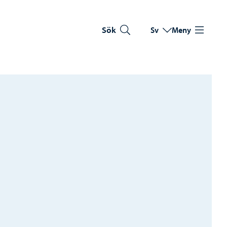
Sök
Sv
Meny
Byt språk
Nuvarande språk: Sve