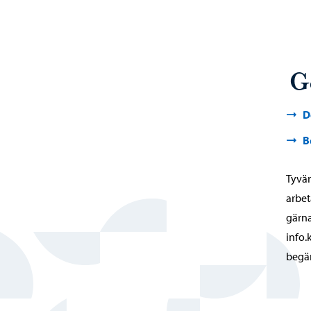
G
D
B
Tyvär
arbet
gärna
info.
begä