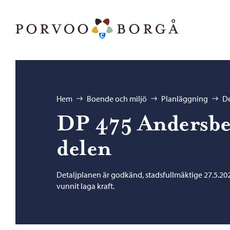
Hoppa till innehåll
Porvoo – Gå till startsidan
Bläddra:
Hem
Boende och miljö
Planläggning
De
DP 475 Andersbe
delen
Detaljplanen är godkänd, stadsfullmäktige 27.5.202
vunnit laga kraft.