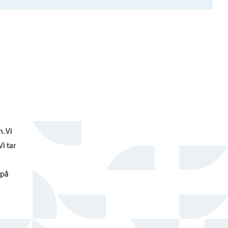
. Vi
i tar
 på