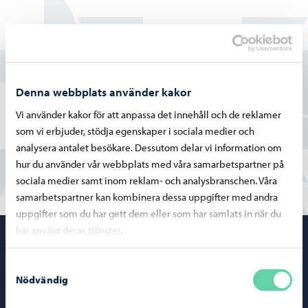
Hittade du vad du sökte?
Ja
Denna webbplats använder kakor
Delvis
Vi använder kakor för att anpassa det innehåll och de reklamer
som vi erbjuder, stödja egenskaper i sociala medier och
Nej
analysera antalet besökare. Dessutom delar vi information om
hur du använder vår webbplats med våra samarbetspartner på
sociala medier samt inom reklam- och analysbranschen. Våra
samarbetspartner kan kombinera dessa uppgifter med andra
uppgifter som du har gett dem eller som har samlats in när du
har använt deras tjänster.
Porvoo – Gå ti
Samtyckesval
Nödvändig