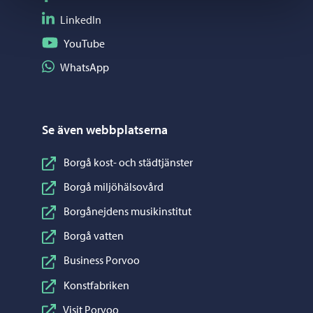
Följ på LinkedIn
LinkedIn
Följ på YouTube
YouTube
Dela på WhatsApp
WhatsApp
Se även webbplatserna
Borgå kost- och städtjänster
Borgå miljöhälsovård
Borgånejdens musikinstitut
Borgå vatten
Business Porvoo
Konstfabriken
Visit Porvoo