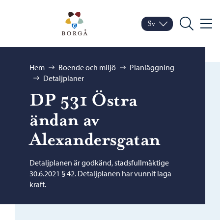
Hoppa till innehåll
Porvoo – Gå till startsid
Sv
Meny
Byt språk
Nuvarande språk: Sven
Sök
Bläddra:
Hem
Boende och miljö
Planläggning
Detaljplaner
DP 531 Östra
ändan av
Alexandersgatan
Detaljplanen är godkänd, stadsfullmäktige
30.6.2021 § 42. Detaljplanen har vunnit laga
kraft.