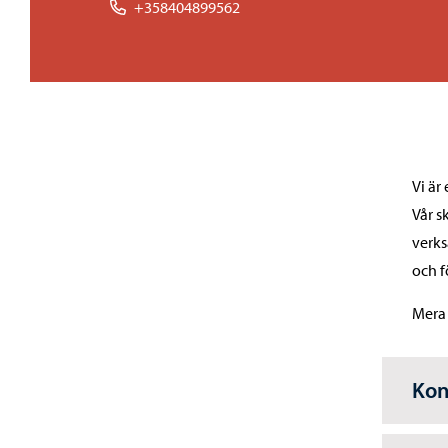
+358404899562
Vi är
Vår s
verks
och f
Mera 
Kon