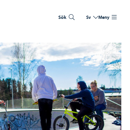
Sök
Sv
Meny
Byt språk
Nuvarande språk: Sve