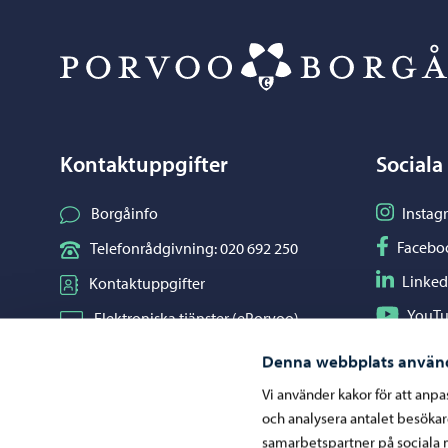
Kontaktuppgifter
Sociala
Följ på I
Borgåinfo
Instag
Följ på F
Facebo
Telefonrådgivning: 020 692 250
Följ på L
Linked
Kontaktuppgifter
Följ på Y
YouT
Elektroniska tjänster (ePorvoo)
Dela på 
Whats
Nätbutik
Denna webbplats använ
Kartor och lägesinformation
Vi använder kakor för att anp
och analysera antalet besöka
Mediaportal
samarbetspartner på sociala 