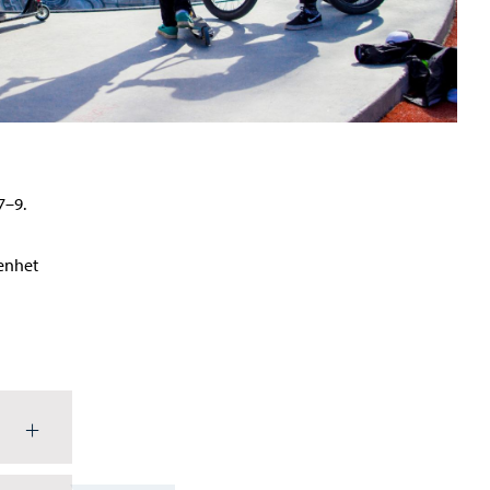
7–9.
penhet