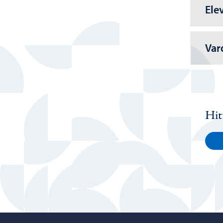
Ele
Var
Hit