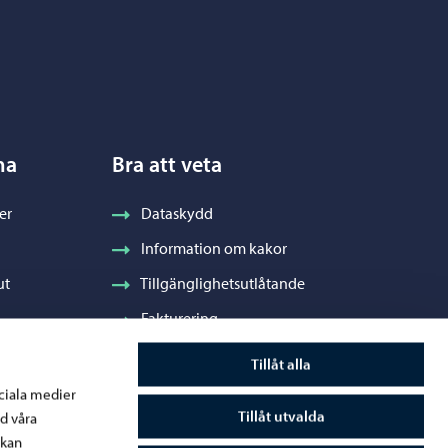
na
Bra att veta
er
Dataskydd
Information om kakor
ut
Tillgänglighetsutlåtande
Fakturering
Stadens visuella profil och vapen
Tillåt alla
ociala medier
Tillåt utvalda
d våra
 kan