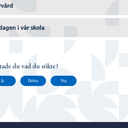
vvård
dagen i vår skola
tade du vad du sökte?
Ja
Delvis
Nej