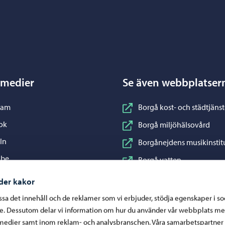
Porvoo – Gå till startsidan
 medier
Se även webbplatser
nstagram
ram
Borgå kost- och städtjänst
acebook
ok
Borgå miljöhälsovård
inkedIn
In
Borgånejdens musikinstit
ouTube
ube
Borgå vatten
WhatsApp
App
Business Porvoo
der kakor
Konstfabriken
assa det innehåll och de reklamer som vi erbjuder, stödja egenskaper i s
re. Dessutom delar vi information om hur du använder vår webbplats me
Visit Porvoo
medier samt inom reklam- och analysbranschen. Våra samarbetspartner