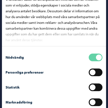
Porvoo – Gå ti
som vi erbjuder, stödja egenskaper i sociala medier och
analysera antalet besökare. Dessutom delar vi information om
hur du använder vår webbplats med våra samarbetspartner på
sociala medier samt inom reklam- och analysbranschen. Våra
samarbetspartner kan kombinera dessa uppgifter med andra
Kontaktuppgifter
uppgifter som du har gett dem eller som har samlats in när du
har använt deras tjänster.
Borgåinfo
Telefonrådgivning: 020 692 250
Samtyckesval
Nödvändig
Kontaktuppgifter
Elektroniska tjänster (ePorvoo)
Personliga preferenser
Nätbutik
Kartor och lägesinformation
Statistik
Mediaportal
Marknadsföring