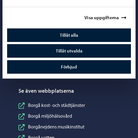
Sociala medier
Visa uppgifterna
Följ på Instagram
Instagram
Följ på Facebook
Facebook
Tillåt alla
Följ på LinkedIn
LinkedIn
Tillåt utvalda
Följ på YouTube
YouTube
Dela på WhatsApp
WhatsApp
Förbjud
Se även webbplatserna
Borgå kost- och städtjänster
Borgå miljöhälsovård
Borgånejdens musikinstitut
Borgå vatten