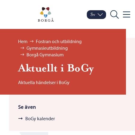
Hoppa till innehåll
Porvoo – Gå till startsid
Sv
Meny
Byt språk
Nuvarande språk: Sven
Sök
Bläddra:
Hem
Fostran och utbildning
Gymnasieutbildning
Borgå Gymnasium
Aktuellt i BoGy
Aktuella händelser i BoGy
Se även
BoGy kalender