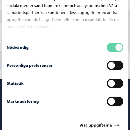
Hittade du vad du sökte?
sociala medier samt inom reklam- och analysbranschen. Våra
samarbetspartner kan kombinera dessa uppgifter med andra
uppgifter som du har gett dem eller som har samlats in när du
Ja
har använt deras tjänster.
Delvis
Samtyckesval
Nej
Nödvändig
Personliga preferenser
Statistik
Porvoo – Gå ti
Marknadsföring
Kontaktuppgifter
Visa uppgifterna