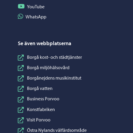
Följ på YouTube
YouTube
Dela på WhatsApp
WhatsApp
Se även webbplatserna
Borgå kost- och städtjänster
Borgå miljöhälsovård
Borgånejdens musikinstitut
Borgå vatten
Business Porvoo
Konstfabriken
Visit Porvoo
Östra Nylands välfärdsområde