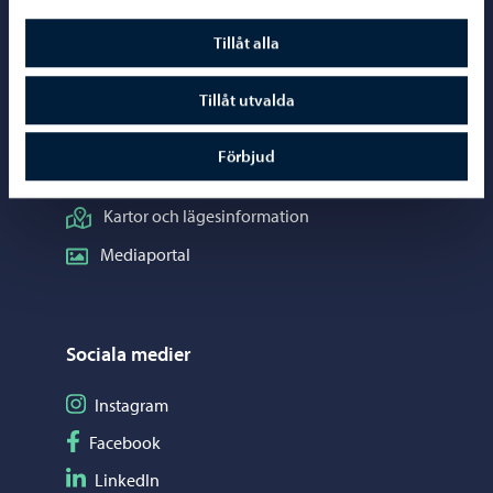
Borgåinfo
Tillåt alla
Telefonrådgivning: 020 692 250
Kontaktuppgifter
Tillåt utvalda
Elektroniska tjänster (ePorvoo)
Förbjud
Nätbutik
Kartor och lägesinformation
Mediaportal
Sociala medier
Följ på Instagram
Instagram
Följ på Facebook
Facebook
Följ på LinkedIn
LinkedIn