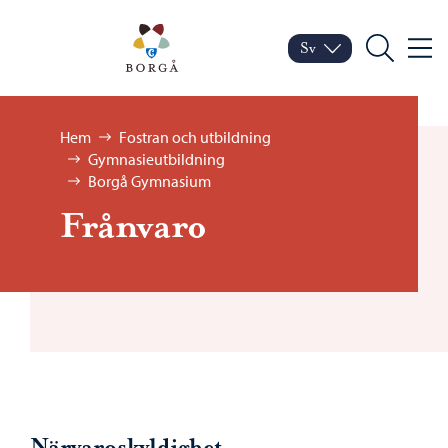
Hoppa till innehåll
Porvoo – Gå till startsid
Sv
Meny
Byt språk
Nuvarande språk: Sven
Sök
Bläddra:
Hem
Fostran och utbildning
Gymnasieutbildning
Borgå Gymnasium
Frånvaro
Närvaroskyldighet