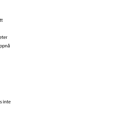
tt
eter
uppnå
s inte