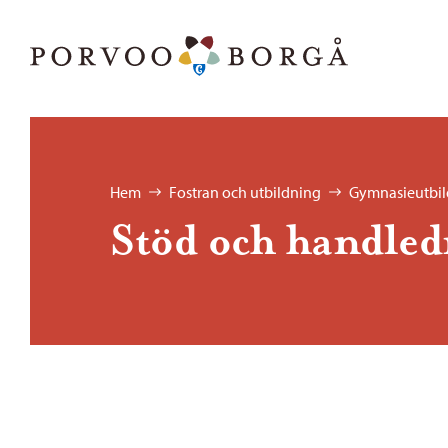
Hoppa till innehåll
Porvoo – Gå till startsidan
Bläddra:
Hem
Fostran och utbildning
Gymnasieutbil
Stöd och handled