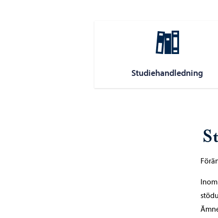
Studiehandledning
S
Förä
Inom 
stödu
Ämnes