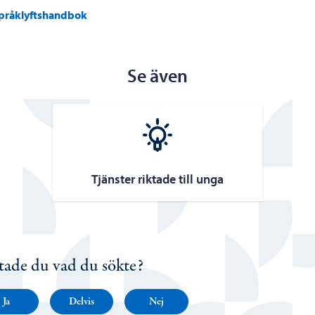
pråklyftshandbok
Se även
Tjänster riktade till unga
tade du vad du sökte?
Ja
Delvis
Nej