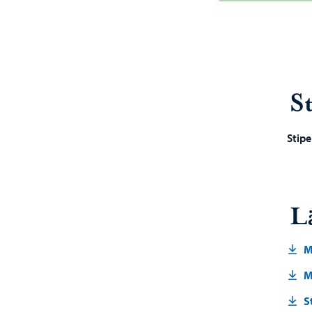
S
Stip
Lä
M
M
S