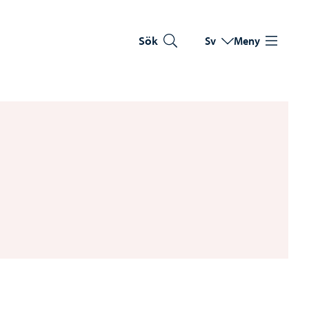
Sök
Sv
Meny
Byt språk
Nuvarande språk: Sve