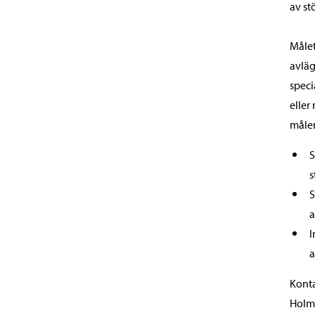
av st
Målet
avläg
speci
eller
målen
S
s
S
a
I
a
Konta
Holmb