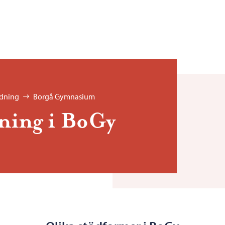
dning
Borgå Gymnasium
ning i BoGy