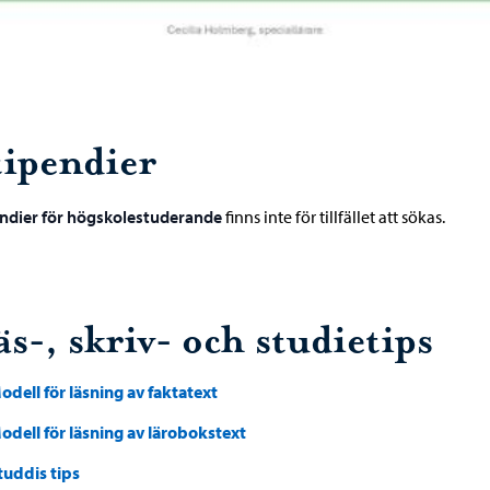
tipendier
endier för högskolestuderande
finns inte för tillfället att sökas.
s-, skriv- och studietips
odell för läsning av faktatext
odell för läsning av lärobokstext
tuddis tips