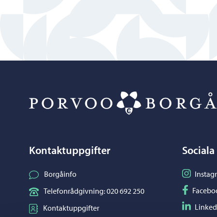
Kontaktuppgifter
Sociala
Följ på I
Borgåinfo
Instag
Följ på F
Facebo
Telefonrådgivning: 020 692 250
Följ på L
Linked
Kontaktuppgifter