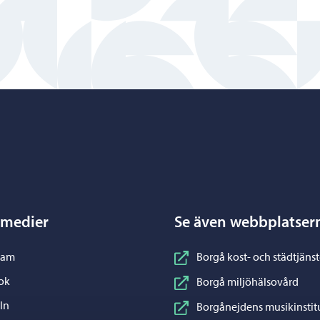
Porvoo – Gå till startsidan
 medier
Se även webbplatser
nstagram
ram
Borgå kost- och städtjänst
acebook
ok
Borgå miljöhälsovård
inkedIn
In
Borgånejdens musikinstit