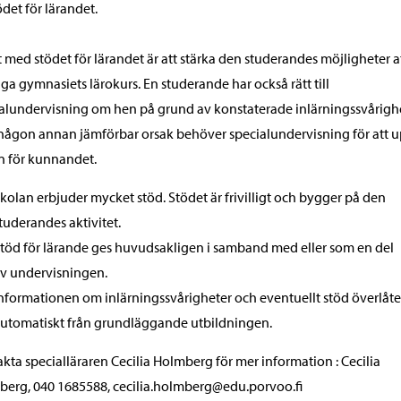
ödet för lärandet.
 med stödet för lärandet är att stärka den studerandes möjligheter a
ga gymnasiets lärokurs. En studerande har också rätt till
alundervisning om hen på grund av konstaterade inlärningssvårigh
 någon annan jämförbar orsak behöver specialundervisning för att 
 för kunnandet.
kolan erbjuder mycket stöd. Stödet är frivilligt och bygger på den
tuderandes aktivitet.
töd för lärande ges huvudsakligen i samband med eller som en del
v undervisningen.
nformationen om inlärningssvårigheter och eventuellt stöd överlåte
utomatiskt från grundläggande utbildningen.
kta specialläraren Cecilia Holmberg för mer information : Cecilia
erg, 040 1685588, cecilia.holmberg@edu.porvoo.fi