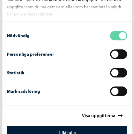
Damernas gula och herrarnas blå omklädningsrum är
uppgifter som du har gett dem eller som har samlats in när du
tillgängliga.
har använt deras tjänster.
Samtyckesval
Nödvändig
Personliga preferenser
Statistik
Marknadsföring
Visa uppgifterna
Tillåt alla