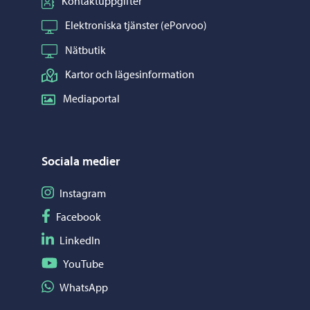
Kontaktuppgifter
Elektroniska tjänster (ePorvoo)
Nätbutik
Kartor och lägesinformation
Mediaportal
Sociala medier
Följ på Instagram
Instagram
Följ på Facebook
Facebook
Följ på LinkedIn
LinkedIn
Följ på YouTube
YouTube
Dela på WhatsApp
WhatsApp