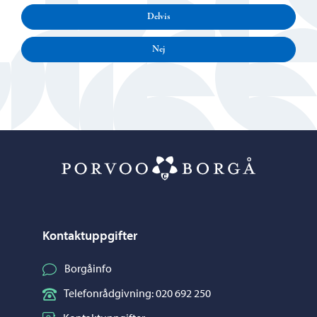
Delvis
Nej
Porvoo – Gå ti
Kontaktuppgifter
Borgåinfo
Telefonrådgivning: 020 692 250