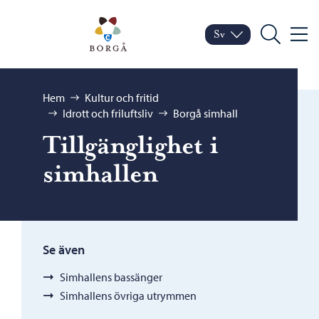
Hoppa till innehåll
Porvoo – Gå till startsid
Sv
Meny
Byt språk
Nuvarande språk: Sven
Sök
Bläddra:
Hem
Kultur och fritid
Idrott och friluftsliv
Borgå simhall
Tillgänglighet i
simhallen
Se även
Simhallens bassänger
Simhallens övriga utrymmen