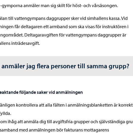
-gymporna anmäler man sig skilt för höst- och vårsäsongen.
an till vattengympans daggrupper sker vid simhallens kassa. Vid
ningen får deltagaren ett armband som ska visas för instruktören i
ängområdet. Deltagaravgiften för vattengympans daggrupper är
llens inträdesavgift.
 anmäler jag flera personer till samma grupp?
beaktande följande saker vid anmälningen
änligen kontrollera att alla fälten i anmälningsblanketten är korrekt
fyllda.
om ihåg att anmäla dig till avgiftsfria grupper och självständiga gr
 samband med anmälningen bör fakturans mottagarens