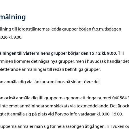
mälning
ning till idrottstjänternas ledda grupper början
fr.o.m. tisdagen
026 kl. 9.00.
ningen till vårterminens grupper börjar den 15.12 kl. 9.00.
Till
rminen kommer det några nya grupper, men i huvudsak handlar de
etterande anmälningar till redan befintliga grupper.
n anmäla dig via länkar som finns på sidans övre del.
n också anmäla dig till grupperna genom att ringa numret 040 584 
r inte emot anmälningar som skickats via textmeddelande. Det är oc
gt att anmäla sig på plats vid Porvoo Info vardagar kl. 9.00–15.00.
grupperna anmäler man sig för hela säsongen åt gången. Till vuxen o