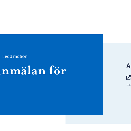
Ledd motion
A
 anmälan för