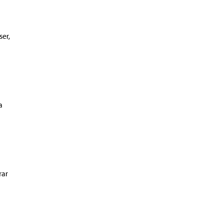
ser,
a
rar