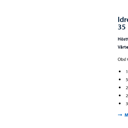
Idr
35
Höst
Vårt
Obs! 
1
5
2
2
3
M