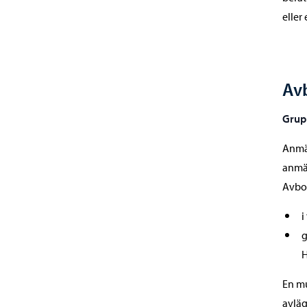
eller
Av
Grupp
Anmäl
anmäl
Avbo
i
g
H
En mu
avläg