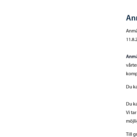
An
Anmäl
11.8.2
Anmäl
vårte
kompl
Du ka
Du ka
Vi ta
möjli
Till 