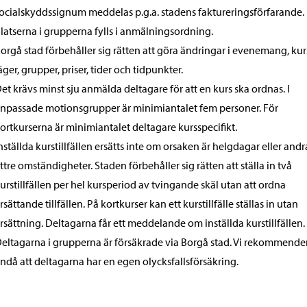
ocialskyddssignum meddelas p.g.a. stadens faktureringsförfarande.
latserna i grupperna fylls i anmälningsordning.
orgå stad förbehåller sig rätten att göra ändringar i evenemang, kur
äger, grupper, priser, tider och tidpunkter.
et krävs minst sju anmälda deltagare för att en kurs ska ordnas. I
npassade motionsgrupper är minimiantalet fem personer. För
ortkurserna är minimiantalet deltagare kursspecifikt.
nställda kurstillfällen ersätts inte om orsaken är helgdagar eller andr
ttre omständigheter. Staden förbehåller sig rätten att ställa in två
urstillfällen per hel kursperiod av tvingande skäl utan att ordna
rsättande tillfällen. På kortkurser kan ett kurstillfälle ställas in utan
rsättning. Deltagarna får ett meddelande om inställda kurstillfällen.
eltagarna i grupperna är försäkrade via Borgå stad. Vi rekommende
ndå att deltagarna har en egen olycksfallsförsäkring.