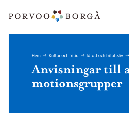
Hoppa till innehåll
Porvoo – Gå till startsidan
Bläddra:
Hem
Kultur och fritid
Idrott och friluftsliv
Anvisningar till
motionsgrupper