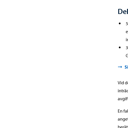
Del
5
e
i
3
G
S
Vid d
inträ
avgift
En fa
anget
berät