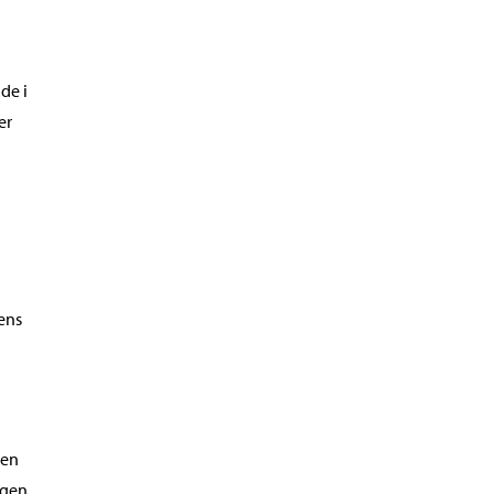
de i
er
ens
ten
ngen