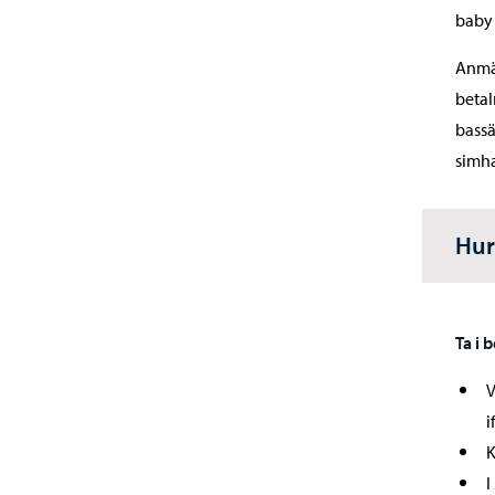
baby 
Anmäl
betal
bass
simha
Hur
Ta i 
V
i
K
I