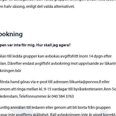
 en halv säsong, enligt det valda alternativet.
bokning
en var inte för mig. Hur skall jag agera?
an till ledda grupper kan avbokas avgiftsfritt inom 14 dygn efter
an. Därefter endast avgiftsfri avbokning mot uppvisande av läkarin
kningen bör
 första hand göras via e-post till adressen liikunta@porvoo.fi eller
enom att ringa mellan kl. 9-15 vardagar till byråsekreteraren Ann-So
edenstam. Telefonnummer är 040 584 3763
ntlig anmälan till ledaren eller genom att bli borta från gruppen
snar inte avgiftens skälighet. Ifall avbokningen inte är gjord korrekt,