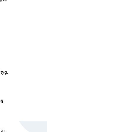
tyg.
fi
 är