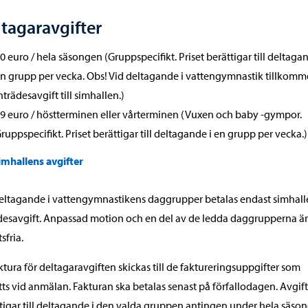
tagaravgifter
0 euro / hela säsongen (Gruppspecifikt. Priset berättigar till deltagan
n grupp per vecka. Obs! Vid deltagande i vattengymnastik tillkomm
nträdesavgift till simhallen.)
9 euro / höstterminen eller vårterminen (Vuxen och baby -gympor.
ruppspecifikt. Priset berättigar till deltagande i en grupp per vecka.)
imhallens avgifter
eltagande i vattengymnastikens daggrupper betalas endast simhall
desavgift. Anpassad motion och en del av de ledda daggrupperna är
sfria.
ktura för deltagaravgiften skickas till de faktureringsuppgifter som
ts vid anmälan. Fakturan ska betalas senast på förfallodagen. Avgif
tigar till deltagande i den valda gruppen antingen under hela säso