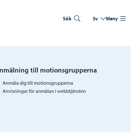
Sök
Sv
Meny
Byt språk
Nuvarande språk: Sve
nmälning till motionsgrupperna
Anmäla dig till motionsgrupperna
Anvisningar för anmälan i webbtjänsten